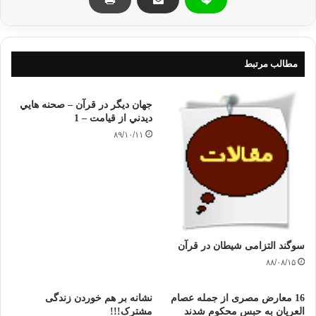
بِنِعْمَتِهِ إِخْوَانًا ) آل عمران/ 103
«به یاد آورید نعمت خدا را بر شما آن
زمانی که با هم دشمن بودید.پس خدا میان دل هایتان پیوند داد پس
شما
مطالب مرتبط
به نعمت او برادرانی شدید.»
همچنین برادری به خاطر خدا نیرویی ایمانی و روحی است که شناخت و
جهان دیگر در قرآن – صحنه هايي
درک عمیق از
ديدني از قيامت – 1
عاطفه،محبت،احترام و اعتماد دو طرفه و …،را در نهاد مسلمانان که
۸۹/۱۰/۱۱
پیوندهای عقیده
ی اسلامی و رشته های زرین ایمان و تقوا آنان را به هم مرتبط
ساخته،قرار می
دهد.همین احساس برادری بی شائبه است که در نفس انسان
مؤمن،صادقانه ترین عواطف پاک
و خالصانه ترین احساس های پاکیزه را در دو حالت به وجود می آورد:
سوگند التزامی شیطان در قرآن
۸۸/۰۸/۱۵
1-
در موضع گیری های ایجابی(مثبت)مانند همیاری،از خود
16 معارض مصری از جمله عصام
نشانه بر هم خوردن زندگی
گذشتگی،ترحم،گذشت،مهلت دادن،تکافل اجتماعی و …
العریان به حبس محکوم شدند
مشترک!!!