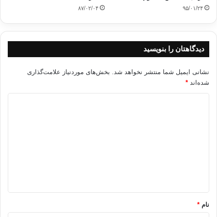
۸۷/۰۲/۰۴
۹۵/۰۱/۲۴
2-
در موضع گیری های منفی (سلبی)از قبیل پرهیز از هر
چیزی که به نفس،مال،ناموس و کرامت انسان ها ضرر برساند.بنابراین
برادری دینی،صفتی
است ملازم ایمان و یک ویژگی اخلاقی است که همواره با تقوا دمساز
دیدگاهتان را بنویسید
است؛چرا که هیچ
برادریی بدون ایمان و هیچ ایمانی بدون برادری نیست.همان گونه که
نشانی ایمیل شما منتشر نخواهد شد.
بخش‌های موردنیاز علامت‌گذاری
راستگویی بدون
شده‌اند
*
تقوا و تقوایی بدون راستگویی وجود ندارد.دلیل مسأله ی نخست فرموده
ی خداوند در
د
سوره ی حجرات است
ی
د
(إِنَّمَا
گ
الْمُؤْمِنُونَ إِخْوَةٌ …)حجرات/10
ا
«تنها مؤمنان با هم برادرند.»
ه
*
دلیل مسأله ی دوم قول خداوند در سوره ی زخرف است که می فرماید:
نام
*
(الأخِلاءُ يَوْمَئِذٍ بَعْضُهُمْ