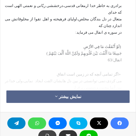
برادری به خاطر خدا ارمغانی قدسی،درخششی ربّانی و نعمتی الهی است
که خدای
متعال در دل بندگان مخلص،اولیای فرهیخته و اهل تقوا از مخلوقاتش می
اندازد.چنان که
در سوره ی انفال می فرماید:
(لَوْ أَنْفَقْتَ مَا فِي الأرْضِ
جَمِيعًا مَا أَلَّفْتَ بَيْنَ قُلُوبِهِمْ وَلَكِنَّ اللَّهَ أَلَّفَ بَيْنَهُمْ )
انفال/63
«اگر تمامی آنچه که در زمین است انفاق
می کردی،نمی توانستی در بین دل هایشان الفت ایجاد
نمایی،ولی خدا در
بین آنها محبت و دوستی برقرار
نمود.»
نمایش بیشتر
در سوره ی آل عمران می فرماید:
(وَاذْكُرُوا نِعْمَةَ اللَّهِ
عَلَيْكُمْ إِذْ كُنْتُمْ أَعْدَاءً فَأَلَّفَ بَيْنَ قُلُوبِكُمْ فَأَصْبَحْتُمْ