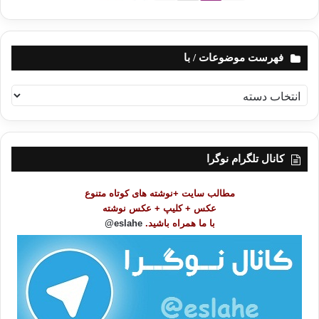
یحبّ لنفسه».
ایمان هیچ یک از شما کامل نمی شود،مگر
فهرست موضوعات / با
اینکه آنچه را که برای خود می خواهد برای برادرش نیز بخواهد.
خداوند متعال می فرماید:
ف
ه
ر
(وَتَعَاوَنُوا عَلَى الْبِرِّ
س
وَالتَّقْوَى وَلا تَعَاوَنُوا عَلَى الإثْمِ وَالْعُدْوَانِ ) مائده/2
ت
کانال تلگرام نوگرا
م
بر احسان و تقوا همدیگر را یاری
و
نمایید و بر گناه و دشمنی همکاری نکنید.
مطالب سایت +نوشته های کوتاه متنوع
ض
عکس + کلیپ + عکس نوشته
و
با ما همراه باشید.
eslahe@
نفس انسان اگر بر پایه ی ایمان استوار و آمیخته با تقوا باشد،به مجرد
ع
برخورد
ا
با کسی که از نظر ایمان و تقوا همانند اوست،در اولین لحظات دیدار در
ت
وجود خود محبت
/
و مؤانستی درک می نماید و در نخستین پرتوهای آشنایی احساس صفا و
ب
ا
آرامش به او دست
می دهد.به علاوه روح آن دو به گونه ای با هم می آمیزند گویی که روحی