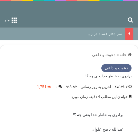
جستجو برای
منو
سر دفتر فساد در زمین‌، دوری وکناره‌گیری از راه خداست‌!
خانه
»
دعوت و داعی
دعوت و داعی
برادری به خاطر خدا یعنی چه ؟!
۸۷/۰۳/۰۷
آخرین به روز رسانی: ۹۱/۰۸/۲۰
۰
1,751
خواندن این مطلب 4 دقیقه زمان میبرد
برادری به خاطر خدا یعنی چه ؟!
عبدالله ناصح علوان