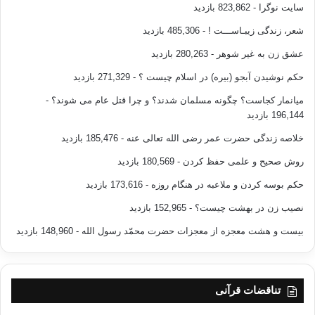
سایت نوگرا
- 823,862 بازدید
بدن(کالبد)آمده
ایم.
شعر، زندگی زیبـاســـت !
- 485,306 بازدید
عشق زن به غیر شوهر
- 280,263 بازدید
اما نفسی که بنیادش بر فساد و پلیدی باشد،در همان لحظات اولیه برخورد
با نفس
حکم نوشیدن آبجو (بیره) در اسلام چیست ؟
- 271,329 بازدید
مؤمنه ی مطمئنه به هیچ حال برایش ممکن نیست که با او کنار آید؛زیرا آن
میانمار کجاست؟ چگونه مسلمان شدند؟ و چرا قتل عام می شوند؟
-
دو در اصل
196,144 بازدید
با هم نا آشنا،در مسلک با هم مخالف و از هم و از لحاظ روحی با هم در
خلاصه زندگی حضرت عمر رضی الله تعالی عنه
- 185,476 بازدید
بیگانگی و
تنافرند.در اشاره به همین معانی حدیثی است که شیخین از
روش صحیح و علمی حفظ کردن
- 180,569 بازدید
پیامبر(ص)روایت کرده اند که
حکم بوسه کردن و ملاعبه در هنگام روزه
- 173,616 بازدید
فرمود:
نصیب زن در بهشت چیست؟
- 152,965 بازدید
«النّاس معادن کمعادن الذّهب و الفضّه
بیست و هشت معجزه از معجزات حضرت محمّد رسول الله
- 148,960 بازدید
خیارهم فی الجاهلیّة خیارهم فی الاسلام إذا فقهوا و الأرواح جنود مجندة
فما تعارف
منها ائتلف و ما تناکر منها اختلف»
تناقضات قرآنی
انسان ها معدن هایی همانند معدن طلا و نقره هستند؛برگزیده ترین آنان
در جاهلیت