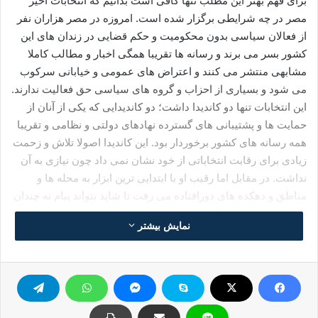
برای فهم بهتر این مطلب تنها کافی است بدانیم که انتخابات اخیر
مصر در چه شرایطی برگزار شده است. امروزه در مصر هزاران نفر
از فعالان سیاسی بدون محکومیت و حکم قضایی در زندان های این
کشور بسر می برند و رسانه ها تقریبا همگی اخبار و مطالب کاملا
مشابهی منتشر می کنند و اعتراض های عمومی و خیابانی سرکوب
می شود و بسیاری از احزاب و گروه های سیاسی حق فعالیت ندارند.
این انتخابات تنها دو کاندیدا داشت؛ دو کاندیدایی که یکی از آنان از
حمایت ها و پشتیبانی های گسترده نهادهای دولتی و نظامی و تقریبا
همه رسانه های کشور برخوردار بود. این کاندیدا اصولا تلاش و زحمت
زیادی برای رقابت انتخاباتی از خود نشان نمی داد چون نیازی به آن
نداشت. در مقابل اما رقیب او با ابتدایی ترین ابزار به محله ها و
مناطق و دهکده های دورافتاده می رفت تا شاید بتواند پیام نه چندان
پرطرفدار خود را به گوش ملت برساند. مصر حتی قبل از این
نمایش بیشتر
انتخابات نیز تنها پس از یک به اصطلاح میان پرده کوتاه مدت به همان
نقطه ای بازگشت که در سال 2011 بود یعنی مشخص بودن برنده
انتخابات پیش از آن که حتی یک نفر پای صندوق های رای رفته باشد.
و بی تردید این انتخابات ریاست جمهوری به هیچ عنوان نمی تواند