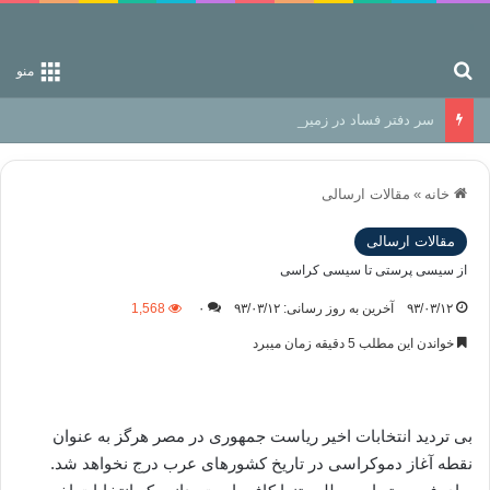
جستجو برای
منو
سر دفتر فساد در زمین‌، دوری وکناره‌گیری از راه خداست‌!
خانه
»
مقالات ارسالی
مقالات ارسالی
از سیسی پرستی تا سیسی کراسی
۹۳/۰۳/۱۲
آخرین به روز رسانی: ۹۳/۰۳/۱۲
۰
1,568
خواندن این مطلب 5 دقیقه زمان میبرد
بی تردید انتخابات اخیر ریاست جمهوری در مصر هرگز به عنوان
نقطه آغاز دموکراسی در تاریخ کشورهای عرب درج نخواهد شد.