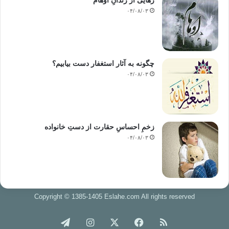
رهایی از زندانِ اوهام
۰۴/۰۸/۰۳
چگونه به آثار استغفار دست بیابیم؟
۰۴/۰۸/۰۳
زخمِ احساسِ حقارت از دستِ خانواده
۰۴/۰۸/۰۳
Copyright © 1385-1405 Eslahe.com All rights reserved
خوراک
فیس
X
اینستاگرام
تلگرام