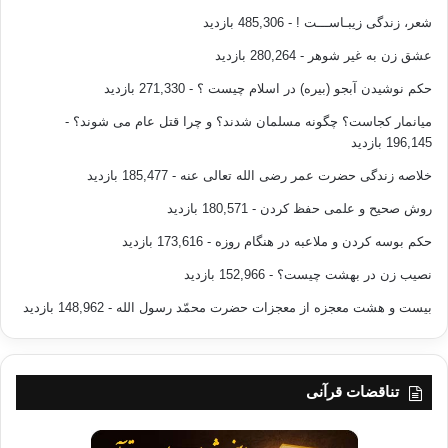
شعر، زندگی زیبـاســـت !
- 485,306 بازدید
عشق زن به غیر شوهر
- 280,264 بازدید
حکم نوشیدن آبجو (بیره) در اسلام چیست ؟
- 271,330 بازدید
میانمار کجاست؟ چگونه مسلمان شدند؟ و چرا قتل عام می شوند؟
-
196,145 بازدید
خلاصه زندگی حضرت عمر رضی الله تعالی عنه
- 185,477 بازدید
روش صحیح و علمی حفظ کردن
- 180,571 بازدید
حکم بوسه کردن و ملاعبه در هنگام روزه
- 173,616 بازدید
نصیب زن در بهشت چیست؟
- 152,966 بازدید
بیست و هشت معجزه از معجزات حضرت محمّد رسول الله
- 148,962 بازدید
تناقضات قرآنی