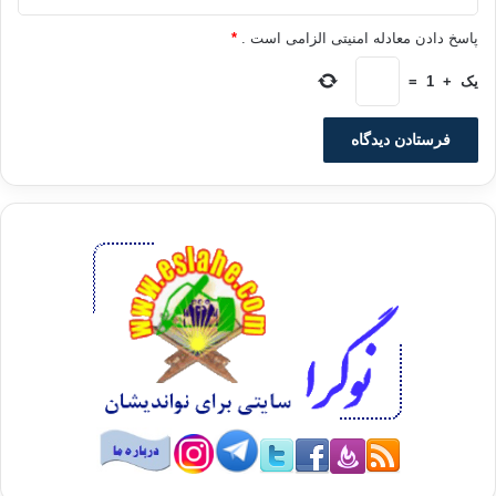
مصر برای اعتراض های خیابانی و خشونت و چه بسا یک سرنگونی
دیگر وجود دارد. به عبارت دیگر این مساله از این جهت نیز حایز
پاسخ دادن معادله امنیتی الزامی است .
*
اهمیت است که برای بسیاری از مصری ها احیا و بازسازی دولت
یک
+
1
=
اقتدارگرا، راه حلی قطعی برای مشکلات کشور به شمار نمی آید.
اما حتی امروز یعنی پس از برگزاری آن انتخابات کاملا مهندسی شده
نیز ژنرال السیسی و رژیم او در میان به اصطلاح دو شق نامطلوب از
یک قضیه قرار دارد. السیسی برای کارآمدکردن دولتش باید نظم و
نسقی برای هزینه ها و بودجه ایجاد کند. فساد گسترده و یارانه های
کلان انرژی و درمان کسری بودجه هایی میلیارد دلاری برای مصر به
همراه دارد و این کشور امروز در آستانه ورشکستگی کامل قرار
گرفته است. از زمان سرنگونی محمد مرسی، رییس جمهور پیشین
این کشورهای عرب و ثروتمند حوزه خلیج فارس هستند که با کمک
های میلیارد دلاری خود رژیم فعلی مصر را سرپا نگه داشته اند اما
پرسش این جاست که آیا کشوری مانند عربستان سعودی حاضر
است که در دراز مدت و صرفا به خاطر هراس خود از اخوان
المسلمین و دور نگه داشتن این گروه از قدرت در قاهره، دلارهای
نفتی خود را به چاهی سرازیر کند که انتها و پایانی ندارد؟