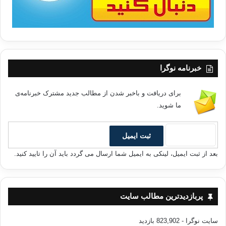
منبع: نویه تسورشر تسایتونگ (سوییس)
ترجمه: محمدعلی فیروزآبادی- شفقنا
خبرنامه نوگرا
ˈعبدالفتاح السیسیˈنامزد انتخابات ریاست جمهوری مصر
برای دریافت و باخبر شدن از مطالب جدید مشترک خبرنامه‌ی
اخوان المسلمین مصر
ما شوید.
کپی آدرس
بعد از ثبت ایمیل، لینکی به ایمیل شما ارسال می گردد باید آن را تایید کنید.
پربازدیدترین مطالب سایت
سایت نوگرا
- 823,902 بازدید