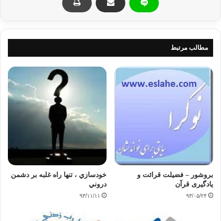
«کِتَابٌ أَنْزَلْنَاهُ إِلَیْکَ مُبَارَکٌ لِیَدَّبَّرُوا آیَاتِهِ وَلِیَتَذَکَّرَ أُولُو الْأَلْبَابِ» [ص:
۲۹]؛ کتابی است خجسته که آن را بر تو فرو فرستاده‌ایم تا انسان‌ها
در آیه‌هایش تدبر کنند و تا خردمندان پند گیرند.
مطالب مرتبط
«أَفَلَا یَتَدَبَّرُونَ الْقُرْآنَ أَمْ عَلَى قُلُوبٍ أَقْفَالُهَا» [محمد: ۲۴]؛ آیا در قرآن
اندیشه نمی‌کنند یا بر دل‌ها قفل آن‌ها افتاده است.
۴ـ عمل به قرآن و اجرای دستورات آن در زندگی
قرآن کتاب عمل است؛ کسانی که بر دستورهای قرآن عمل ننموده و
آن را در زندگی پیاده نمی‌کنند، از دیده‌ی قرآن فاسق و گناه‌کار
محسوب می‌شوند.
بروشور – فضیلت قرائت و
خودسازي ، تنها راه غلبه بر دشمن
یادگیری قرآن
دروني
«وَمَنْ لَمْ یَحْکُمْ بِمَا أَنْزَلَ اللَّهُ فَأُولَئِکَ هُمُ الْفَاسِقُونَ» [المائدة: ۴۷]؛ و
۹۳/۱۱/۱۱
۹۳/۰۵/۲۴
هر که به آن‌چه خداوند نازل فرموده است ایمان نیاورد، اینان‌اند که
نافرمان‌اند.