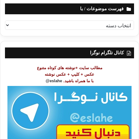
فهرست موضوعات / با
ف
ه
ر
س
ت
کانال تلگرام نوگرا
م
و
مطالب سایت +نوشته های کوتاه متنوع
ض
عکس + کلیپ + عکس نوشته
و
با ما همراه باشید.
eslahe@
ع
ا
ت
/
ب
ا