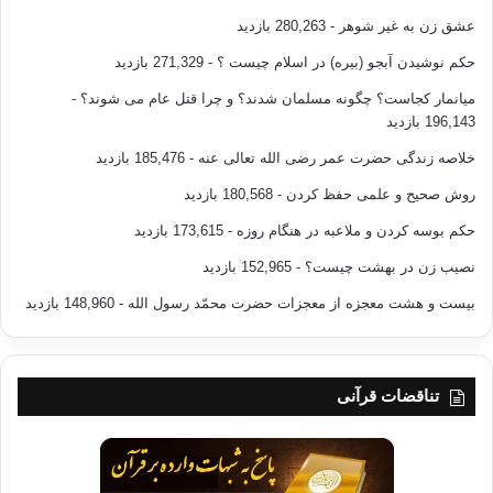
عشق زن به غیر شوهر
- 280,263 بازدید
حکم نوشیدن آبجو (بیره) در اسلام چیست ؟
- 271,329 بازدید
میانمار کجاست؟ چگونه مسلمان شدند؟ و چرا قتل عام می شوند؟
-
196,143 بازدید
خلاصه زندگی حضرت عمر رضی الله تعالی عنه
- 185,476 بازدید
روش صحیح و علمی حفظ کردن
- 180,568 بازدید
حکم بوسه کردن و ملاعبه در هنگام روزه
- 173,615 بازدید
نصیب زن در بهشت چیست؟
- 152,965 بازدید
بیست و هشت معجزه از معجزات حضرت محمّد رسول الله
- 148,960 بازدید
تناقضات قرآنی