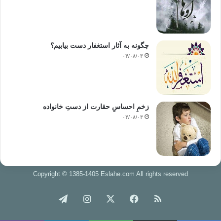
چگونه به آثار استغفار دست بیابیم؟
۰۴/۰۸/۰۳
زخمِ احساسِ حقارت از دستِ خانواده
۰۴/۰۸/۰۳
Copyright © 1385-1405 Eslahe.com All rights reserved
خوراک
فیس
X
اینستاگرام
تلگرام