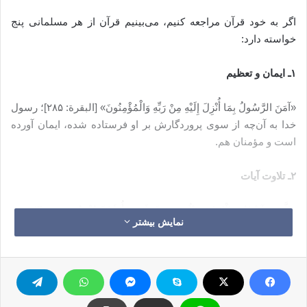
اگر به خود قرآن مراجعه کنیم، می‌بینیم قرآن از هر مسلمانی پنج
خواسته دارد:
۱ـ ایمان و تعظیم
«آمَنَ الرَّسُولُ بِمَا أُنْزِلَ إِلَیْهِ مِنْ رَبِّهِ وَالْمُؤْمِنُونَ» [البقرة: ۲۸۵]؛ رسول
خدا به آن‌چه از سوی پروردگارش بر او فرستاده شده، ایمان آورده
است و مؤمنان هم.
۲ـ تلاوت آیات
«الَّذِینَ آتَیْنَاهُمُ الْکِتَابَ یَتْلُونَهُ حَقَّ تِلَاوَتِهِ أُولَئِکَ یُؤْمِنُونَ بِهِ» [البقرة:
نمایش بیشتر
۱۲۱]؛ کسانی که به آنان کتاب داده‌ایم، آن را چنان‌که سزاوار
خواندنش است، می‌خوانند.
۳ـ فهم و تدبر