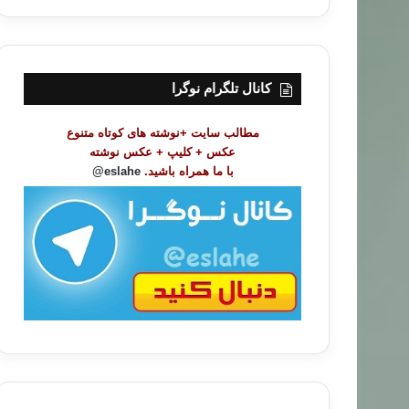
ر
س
ت
م
و
کانال تلگرام نوگرا
ض
و
مطالب سایت +نوشته های کوتاه متنوع
ع
عکس + کلیپ + عکس نوشته
ا
با ما همراه باشید.
eslahe@
ت
/
ب
ا