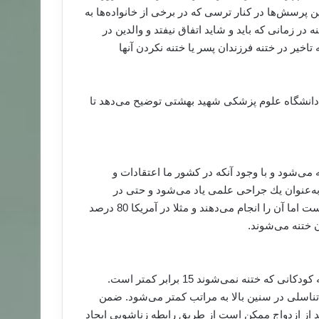
 پرسش‌ها در كنار ترسی كه در برخی از خانواده‌ها به
ر زمانی كه باید و شاید اتفاق نیفتد و والدین در
تاخیر در ختنه فرزندان پسر یا ختنه نكردن آنها
دانشگاه علوم پزشکی شهید بهشتی توضیح می‌دهد تا
‌شود و با وجود آنکه در کشور ما اعتقادات و
 به‌عنوان یك جراحی علمی یاد می‌شود و حتی در
بسیاری از کشورها با وجود آنکه از نظر مذهبی نیازی به این کار نیست اما آن را انجام می‌دهند و مثلا در آمریکا 80 درصد
کودکانی که ختنه می‌شوند احتمال عفونت ادراری در آنها نسبت به کودکانی كه ختنه نمی‌شوند 15 برابر کمتر است.
 تناسلی در سنین بالا به مراتب کمتر می‌شود. ضمن
د از ازدواج ممکن است از طریق رابطه زناشویی ایجاد