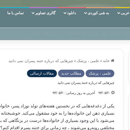
ربی
به شی کوردی
دانلود
گالری تصاویر
تماس با ما
 دوری وکناره‌گیری از راه خداست‌!
خانه
»
علمی ، پزشک
»
چیزهایی که درباره ختنه پسران نمی دانید
علمی ، پزشک
مطالب جدید
مقالات ارسالی
چیزهایی که درباره ختنه پسران نمی دانید
۹۳/۰۵/۲۰
آخرین به روز رسانی: ۹۳/۰۵/۲۰
یكی از دغدغه‌هایی كه در نخستین هفته‌های تولد نوزاد پسر، خانوا
بسیاری ذهن این خانواده‌ها را به خود مشغول می‌كند. خوشبختانه
می‌شود با این وجود بسیاری از خانواده‌ها درست در بزنگاهی كه بای
مختلفی روبه‌رو می‌شوند ، چه زمانی برای ختنه پسرم اقدام كنم؟