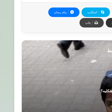
اسکایپ
پیام رسان
چاپ
بط
ي
شکلیه؟