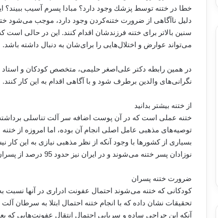
خطا در ختنه توسط پزشك وجود دارد؟ مبادا پسرم آسیب ببیند؟ این
دلیل ناآگاهی از ضرورت ختنه‌كردن وجود دارد، موجب می‌شود ختنه د
سنین بالاتر برای ختنه فرزندشان اقدام كنند. این در حالی است كه 
می‌تواند عوارض و اختلال‌هایی را برای‌شان به دنبال داشته باشد.
در همین رابطه دکتر علی‌اصغر حلیمی، متخصص کودکان و استاد 
نگرانی‌های والدین برطرف شود و با آگاهی اقدام به این کار کنند.
از ختنه بیشتر بدانید
ختنه عملی است که در آن پوست اضافه سر آلت تناسلی برداشته می
توصیه‌های مذهبی عامل اصلی انجام آن بوده، اما امروزه از ختنه
نوزادان پسر ختنه می‌شوند و در ایران نیز حدود 95 درصد از پسران ختنه می‌شوند.
ضرورت ختنه پسران
تحقیقات نشان داده كه با انجام ختنه احتمال ابتلا به سرطان آلت
آنکه این جراحی ساده و سرپایی احتمال انتقال عفونت‌هایی که بع