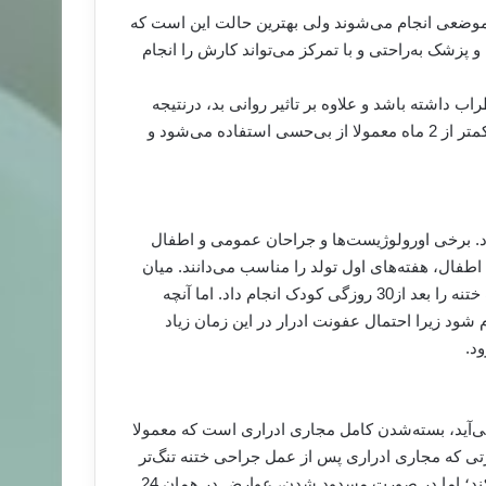
‌حسی موضعی انجام می‌شوند ولی بهترین حالت این است که
 پزشک به‌راحتی و با تمرکز می‌تواند کارش را انجام
داشته باشد و علاوه بر تاثیر روانی بد، درنتیجه
عمل نیز ممکن است اختلال ایجاد کند. به طور کلی برای کودکان کمتر از 2 ماه معمولا از بی‌حسی استفاده می‌شود و
د. برخی اورولوژیست‌ها و جراحان عمومی و اطفال
م شود اما متخصصان اطفال، هفته‌های اول تولد را مناسب می‌دانند. میان
برخی متخصصان اطفال نیز این دیدگاه مطرح است كه بهتر است ختنه را بعد از30 روز‌گی کودک انجام داد. اما آنچه
بهتر است ختنه تا قبل از 18 ماهگی انجام شود زیرا احتمال عفونت ادرار در این زمان زیاد
د.
ی‌آید، بسته‌شدن کامل مجاری ادراری است که معمولا
رتی که مجاری ادراری پس از عمل جراحی ختنه تنگ‌تر
شود، علائم آن معمولا به صورت درد شدید در مثانه بروز پیدا می‌کند؛ اما در صورت مسدود شدن، عوارض در همان 24