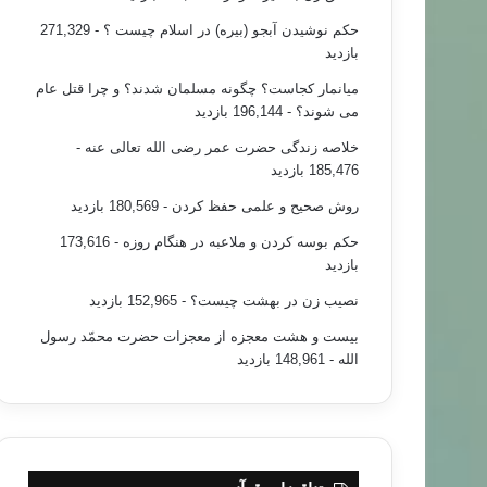
حکم نوشیدن آبجو (بیره) در اسلام چیست ؟
- 271,329
بازدید
میانمار کجاست؟ چگونه مسلمان شدند؟ و چرا قتل عام
می شوند؟
- 196,144 بازدید
خلاصه زندگی حضرت عمر رضی الله تعالی عنه
-
185,476 بازدید
روش صحیح و علمی حفظ کردن
- 180,569 بازدید
حکم بوسه کردن و ملاعبه در هنگام روزه
- 173,616
بازدید
نصیب زن در بهشت چیست؟
- 152,965 بازدید
بیست و هشت معجزه از معجزات حضرت محمّد رسول
الله
- 148,961 بازدید