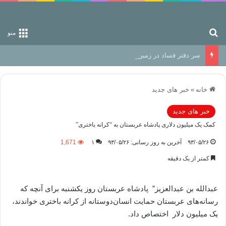
جستجو برای
منو
سر دفتر فساد در زمین‌، دوری وکناره‌گیری از راه خداست‌!
خانه
»
خبر های جدید
خبر های جدید
کمک یک میلیون دلاری پادشاه عربستان به “کرانه باختری”
۹۳/۰۵/۲۶
آخرین به روز رسانی: ۹۳/۰۵/۲۶
۱
1,671
کمتر از یک دقیقه
عبدالله بن عبدالعزیز” پادشاه عربستان روز یکشنبه برای آنچه که
رسانه‌های عربستان حمایت انسان‌دوستانه از کرانه باختری خواندند،
یک میلیون دلار اختصاص داد.