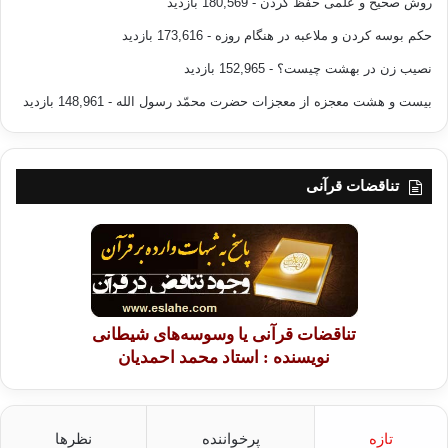
روش صحیح و علمی حفظ کردن
- 180,569 بازدید
حکم بوسه کردن و ملاعبه در هنگام روزه
- 173,616 بازدید
نصیب زن در بهشت چیست؟
- 152,965 بازدید
بیست و هشت معجزه از معجزات حضرت محمّد رسول الله
- 148,961 بازدید
تناقضات قرآنی
تناقضات قرآنی یا وسوسه‌های شیطانی
نویسنده : استاد محمد احمدیان
تازه
پرخواننده
نظرها