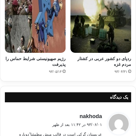
ردپای دو کشور عربی در کشتار
رژیم صهیونیستی شرایط حماس را
مردم غزه
پذیرفت
۹۳/۰۵/۱۴
۹۳/۰۴/۳۱
یک دیدگاه
گ
nakhoda
ف
۹۳/۰۶/۰۱ در ۱۱:۴۲ بعد از ظهر
ت
عربستان گرکی است در قالب میش مطمئنا”دوباره
: