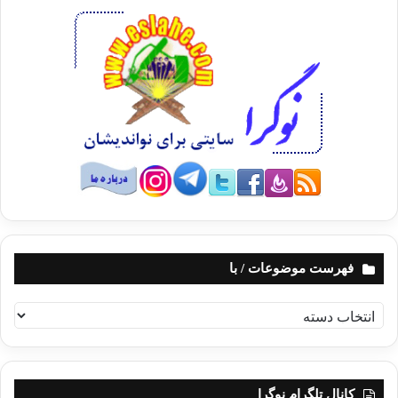
فهرست موضوعات / با
ف
ه
ر
س
ت
کانال تلگرام نوگرا