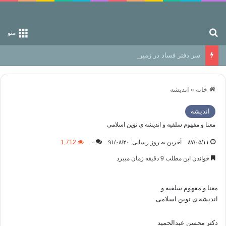
جستجو برای
منو
سر دفتر فساد در زمین‌، دوری وکناره‌گیری از راه خداست‌!
خانه
»
اندیشه
اندیشه
معنا و مفهوم سلفیه و اندیشه ی نوین اسلامی
۸۷/۰۵/۱۱
آخرین به روز رسانی: ۹۱/۰۸/۲۰
۰
1,712
خواندن این مطلب 9 دقیقه زمان میبرد
معنا و مفهوم سلفیه و
اندیشه ی نوین اسلامی
دکتر محسن عبدالحمید