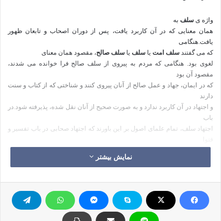
واژه ی
سلف
به
همان معنایی که در آن کاربرد یافت، پس از دوران اصحاب و تابعان ظهور
یافت.هنگامی
که می گفتند
سلف امت
یا
سلف
یا
سلف صالح
، مقصود همان معنای
لغوی بود. هنگامی که مردم به پیروی از سلف صالح فرا خوانده می شدند،
مقصود آن بود
که در ایمان، جهاد و عمل صالح از آنان پیروی کنند و شناختی که از کتاب و سنت
دارند
و اجتهاد در آن کاربرد ندارد و به صورت صحیح از آنان نقل شده، پذیرفته شود.در
باب
اجتهاد سلف، تمام علمای اصول بر این باورند که اجتهاد صحابی در باب تفسیر و
فتوا
حجت نیست. آنان که نظری متفاوت با این دارند چنین پنداشته اند که صحابی
نمایش بیشتر
تنها به
آنچه از پیامبر(ص) شنیده فتوا می دهد. آنان دلایل خود را بر اساس گمان استوار
کرده
اند، در حالی که حجیت یک امر نیازمند دلیل قطعی است.
بر این اساس
واژه ی