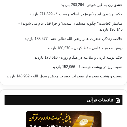
علمی در
عشق زن به غیر شوهر
- 280,264 بازدید
تمام زمینه های زندگی، استوار خواهد بود.
حکم نوشیدن آبجو (بیره) در اسلام چیست ؟
- 271,329 بازدید
میانمار کجاست؟ چگونه مسلمان شدند؟ و چرا قتل عام می شوند؟
-
196,145 بازدید
بنابراین،امروزه حوزه
خلاصه زندگی حضرت عمر رضی الله تعالی عنه
- 185,477 بازدید
ی چالش های اندیشه نوین اسلامی، حوزه ی نگره ی فراگیر اسلامی خواهد بود،
روش صحیح و علمی حفظ کردن
- 180,570 بازدید
نه حوزه ی
صفات الهی و تأویل های نحله های کلامی. اگر کسیی ایراد بگیرد و بگوید:از روزنه
حکم بوسه کردن و ملاعبه در هنگام روزه
- 173,616 بازدید
ی
نصیب زن در بهشت چیست؟
- 152,966 بازدید
چه روشی با بدعت گذاری ها و آن دسته از نمادهای انحرافی که ممکن است
برخی از
بیست و هشت معجزه از معجزات حضرت محمّد رسول الله
- 148,962 بازدید
مسلمانان در هر زمان در دامن آن فرو افتند،مبارزه کنیم؟در پاسخ می گوییم:
این کار
را از روزنه ی کتاب و سنت انجام می دهیم،بی آنکه هیچ پیوندی با اصطلاحات
گذشته، که
تناقضات قرآنی
زاییده ی شرایط زمانی خود هستند، برقرار کنیم.به ویژه آنکه کاربست این
اصطلاحات
پدید آمده در تاریخ امت، مثل سلفیه، صوفیه و … برای اسلام و آینده ی آن
تهدیدی