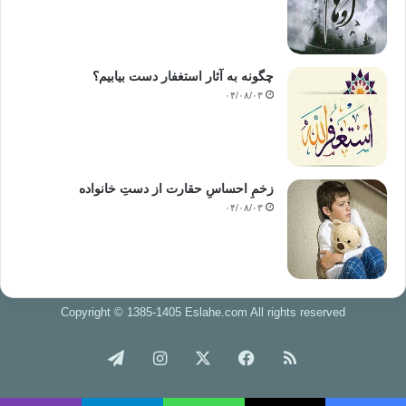
های خویش قرار
می دهند؛ چون این واژه به ظاهر این توهم را پدید می آورد که بایستی به گذشته
وابسته بود، به واپسگرایی تن داد و زمان را در گذشته نگاه داشت. همین است
که منجر
چگونه به آثار استغفار دست بیابیم؟
به نفی اکنون و آینده می شود.
۰۴/۰۸/۰۳
نویسندگان کمونیست،
زخمِ احساسِ حقارت از دستِ خانواده
مارکسیست، ملی گرا، دمکرات، سکولار و صاحبان فلسفه های دیگر در نوشته ها
۰۴/۰۸/۰۳
و پژوهش
های جدید خود، هنگامی که از جریان اسلامی سخن می گویند، هرگز آن را جریان
اسلامی
نمی نامند؛ چون به درستی می دانند که کاربرد عریان عنوان اسلامی، آنان را در
جبهه
ی کافران بدخواه اسلام قرار می دهد. آنان نمی خواهند خود را چنین نشان
Copyright © 1385-1405 Eslahe.com All rights reserved
دهند؛ چون
می دانند که فعالیت های آنان در جامعه ی اسلامی است؛ خود را علیه جریان
خوراک
فیس
X
اینستاگرام
تلگرام
اسلامی
نشان دادن، پایگاه فعالیت را از آنان خواهد ستاند و جامعه ی مسلمان را علیه
بوک