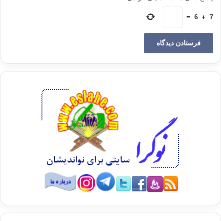
می
=
6
+
7
کند،چگونه می تواند عنوان سلفیه را به کار برد. بدون تردید این نامگذاری به دو
سبب
نادرست است:
از لحاظ زبان:
چون اندیشه ی نوین اسلامی با خیزگاه قرار دادن قواعد اصولی
شناخته شده نزد
علمای اسلام، در همه چیز خود را ناگزیر نمی بیند که از سلف پیروی کند؛ به ویژه
در
امور مرتبط با تحولات زندگی و دگردیسی الگوهای تمدن. سلف زندگی خاص
خود را داشته
است و ما نیز زندگی تمدنی خاص خود را داریم.در زندگی ما پژوهش های علمی
و انسانی و
فن آوری پیشرفت کرده اند و انبوهی از مشکلات پدید آمده که برای رویارویی،
نیازمند
عقلانیت منطقی جدیدی است.در غیر این صورت ما از کسانی خواهیم بود که
زمان را به
ایستادن وامی­دارند، پا به پس می گذارند و اکنون و آینده را برنمی تابند.