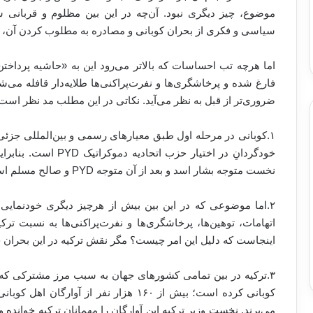
موضوع، چیز دیگری نبود. آن‌چه در این بین مظلوم و قربانی ش
سیاسی و فکری از بحران کوبانی و مصادره به مطلوب کردن آن، خدم
اما هرچه تب احساسات که بالا‌تر می‌رود این به «حاشیه پرداختن‌
فارغ شده و پرخاشگری‌ها و نفرت‌پراکنی‌ها طلایه‌دار قافله می‌
ضروری‌تر از قبل به نظر می‌آید. نکاتی در این مطلب مد نظر است
۱.کوبانی در مرحله اول طبق معیارهای رسمی و بین‌المللی جز
خودگردانِ در اختیار ح
نخست متوجه بشار اسد و بعد از آن متوجه PYD و صالح مسلم است.
۲.اما موضوعی که در این بین بیش از هرچیز دیگری خودنمای
اتهامات، توهین‌ها، پرخاشگری‌ها و نفرت‌پراکنی‌ها به نسبت 
اینجاست که دلیل این امر چیست؟ مگر نقش ترکیه در این بحران چ
۳.ترکیه در بین تمامی کشورهای جهان به سبب مرز مشترکی که با
کوبانی کرده است؛ بیش از ۱۶۰ هزار نفر از 
می‌برند. نخست وزیر ترکیه این آوارگان را مهمانان ترکیه خوانده و ب