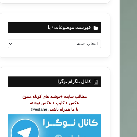
فهرست موضوعات / با
ف
ه
ر
س
ت
م
و
کانال تلگرام نوگرا
ض
و
مطالب سایت +نوشته های کوتاه متنوع
ع
عکس + کلیپ + عکس نوشته
ا
با ما همراه باشید.
eslahe@
ت
/
ب
ا