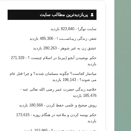
پربازدیدترین مطالب سایت
سایت نوگرا
- 823,840 بازدید
شعر، زندگی زیبـاســـت !
- 485,306 بازدید
عشق زن به غیر شوهر
- 280,263 بازدید
حکم نوشیدن آبجو (بیره) در اسلام چیست ؟
- 271,329
بازدید
میانمار کجاست؟ چگونه مسلمان شدند؟ و چرا قتل عام
می شوند؟
- 196,143 بازدید
خلاصه زندگی حضرت عمر رضی الله تعالی عنه
-
185,476 بازدید
روش صحیح و علمی حفظ کردن
- 180,568 بازدید
حکم بوسه کردن و ملاعبه در هنگام روزه
- 173,615
بازدید
نصیب زن در بهشت چیست؟
- 152,965 بازدید