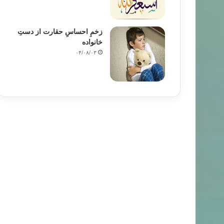
زخمِ احساسِ حقارت از دستِ
خانواده
۰۴/۰۸/۰۳