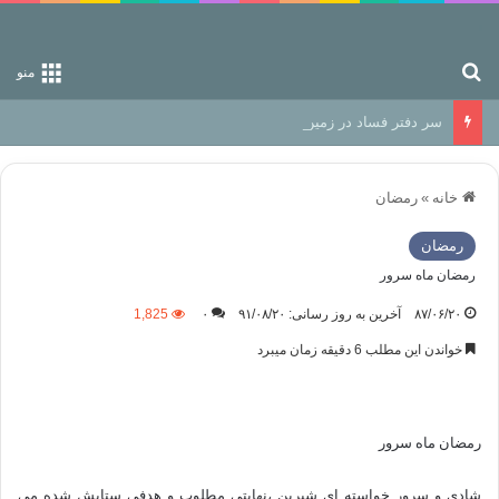
جستجو برای
منو
سر دفتر فساد در زمین‌، دوری وکناره‌گیری از راه خداست‌!
خانه
»
رمضان
رمضان
رمضان ماه سرور
۸۷/۰۶/۲۰
آخرین به روز رسانی: ۹۱/۰۸/۲۰
۰
1,825
خواندن این مطلب 6 دقیقه زمان میبرد
رمضان ماه سرور
شادي و سرور خواسته اي شيرين ،نهايتي مطلوب و هدفي ستايش شده مي