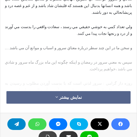
باشد و همه انسانها بدنبال اين هستند كه قلبشان شاد باشد و از غم و غصه درد و
پريشانحالي به دور باشند.
ولي تعداد كمي به خوشي حقيقي مي رسند ، سعادت واقعي را بدست مي آورند
و از درد و رنجها نجات پيدا مي كنند.
و سخن ما در اين چند سطر درباره معناي سرور و اسباب و موانع آن مي باشد….
سپس به معني سرور در رمضان و اينكه چگونه اين ماه بزرگ ماه سرور و شادي
مي باشد ،خواهيم پرداخت.
روزه دار گرامي : سرور لذتي است كه با بدست آوردن مطلوب و رسيدن به
خواسته، در قلب ايجاد مي شود. و با بدست آوردن آن حالتي در انسان بوجود
مي آيد كه سرور و شادماني نام دارد.
نمایش بیشتر
چنانچه غم و اندوه از فقدان محبوب حاصل مي شود و آن هنگام كه محبوب را از
دست دادي حالتي بوجود مي آيد كه غم و اندوه نام دارد.
شادماني بزرگترين نعمت، لذت و خوشي است كه قلب بدست مي آورد . پس