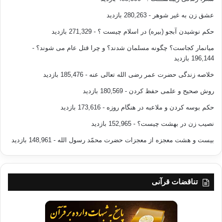
مشاهده ثواب روزه اي است كه براي او ذخيره شده و آن را خيلي بيشتر از آنچه
كه تصور مي كرد مي يابد همانطور كه خداوند تعالي مي فرمايد: [وَمَا تُقَدِّمُوا
عشق زن به غیر شوهر
- 280,263 بازدید
لِأَنْفُسِكُمْ مِنْ خَيْرٍ تَجِدُوهُ عِنْدَ اللَّهِ هُوَ خَيْراً وَأَعْظَمَ أَجْراً وَاسْتَغْفِرُوا اللَّهَ إِنَّ اللَّهَ
حکم نوشیدن آبجو (بیره) در اسلام چیست ؟
- 271,329 بازدید
غَفُورٌ رَحِيمٌ] (المزمل:20)
میانمار کجاست؟ چگونه مسلمان شدند؟ و چرا قتل عام می شوند؟
-
وقال – تعالى -: [يَوْمَ تَجِدُ كُلُّ نَفْسٍ مَا عَمِلَتْ مِنْ خَيْرٍ مُحْضَراً وَمَا عَمِلَتْ مِنْ سُوءٍ
196,144 بازدید
تَوَدُّ لَوْ أَنَّ بَيْنَهَا وَبَيْنَهُ أَمَداً بَعِيداً وَيُحَذِّرُكُمُ اللَّهُ نَفْسَهُ وَاللَّهُ رَؤُوفٌ بِالْعِبَادِ] (آل
خلاصه زندگی حضرت عمر رضی الله تعالی عنه
- 185,476 بازدید
عمران:30)
روش صحیح و علمی حفظ کردن
- 180,569 بازدید
قال – تعالى -: [ فَمَنْ يَعْمَلْ مِثْقَالَ ذَرَّةٍ خَيْراً يَرَهُ ] (الزلزلة:7)
حکم بوسه کردن و ملاعبه در هنگام روزه
- 173,616 بازدید
نصیب زن در بهشت چیست؟
- 152,965 بازدید
خداوندا دلهاي ما را با ايمان ، قرآن ، سنت، علم و روزه شاد بگردان ……..
بیست و هشت معجزه از معجزات حضرت محمّد رسول الله
- 148,961 بازدید
وصلي الله وسلم علي نبينا محمد، وعلى آله وصحبه أجمعين….
منبع : مصلی گنبد کاووس
تناقضات قرآنی
کپی آدرس