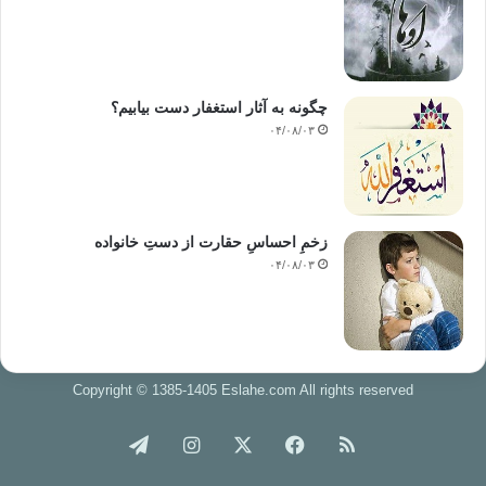
چگونه به آثار استغفار دست بیابیم؟
۰۴/۰۸/۰۳
زخمِ احساسِ حقارت از دستِ خانواده
۰۴/۰۸/۰۳
Copyright © 1385-1405 Eslahe.com All rights reserved
خوراک
فیس
X
اینستاگرام
تلگرام