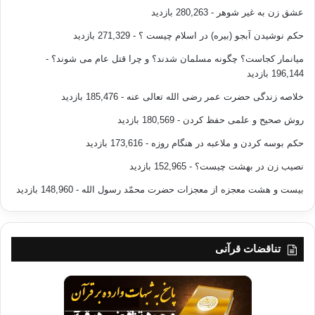
عشق زن به غیر شوهر
- 280,263 بازدید
حکم نوشیدن آبجو (بیره) در اسلام چیست ؟
- 271,329 بازدید
میانمار کجاست؟ چگونه مسلمان شدند؟ و چرا قتل عام می شوند؟
-
196,144 بازدید
خلاصه زندگی حضرت عمر رضی الله تعالی عنه
- 185,476 بازدید
روش صحیح و علمی حفظ کردن
- 180,569 بازدید
حکم بوسه کردن و ملاعبه در هنگام روزه
- 173,616 بازدید
نصیب زن در بهشت چیست؟
- 152,965 بازدید
بیست و هشت معجزه از معجزات حضرت محمّد رسول الله
- 148,960 بازدید
تناقضات قرآنی