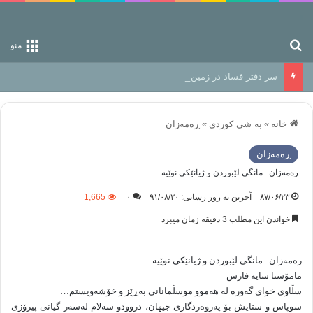
جستجو برای
منو
سر دفتر فساد در زمین‌، دوری وکناره‌گیری از راه خداست‌!
خانه
»
به شی کوردی
»
ڕه‌مه‌زان
ڕه‌مه‌زان
ره‌مه‌زان ..مانگی لێبوردن و ژیانێکی نوێیه‌
۸۷/۰۶/۲۳
آخرین به روز رسانی: ۹۱/۰۸/۲۰
۰
1,665
خواندن این مطلب 3 دقیقه زمان میبرد
ره‌مه‌زان ..مانگی لێبوردن و ژیانێکی نوێیه‌…
مامۆستا سایه‌ فارس
سڵاوی خوای گەورە لە هەموو موسڵمانانی بەڕێز و خۆشەویستم…
سوپاس و ستایش بۆ پەروەردگاری جیهان، دروودو سەلام لەسەر گیانی پیرۆزی