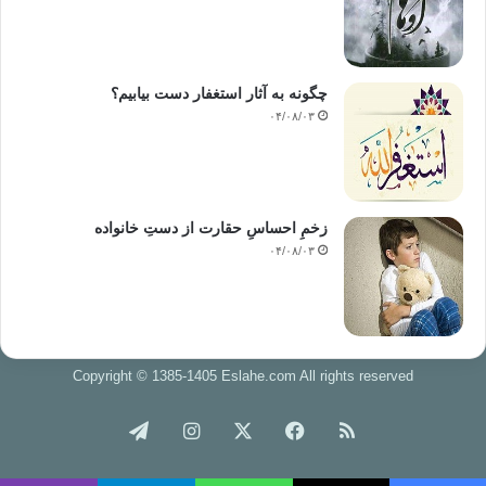
چگونه به آثار استغفار دست بیابیم؟
۰۴/۰۸/۰۳
زخمِ احساسِ حقارت از دستِ خانواده
۰۴/۰۸/۰۳
Copyright © 1385-1405 Eslahe.com All rights reserved
خوراک
فیس
X
اینستاگرام
تلگرام
بوک