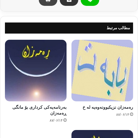
و لە بەرکردنەوەی پۆشاکی باوه‌ڕداری ..؟
*/ بێزار نە بووی لە پۆشاکی پیس ، دڵ تەنگ نە بووی بە لەبەرکردنی پۆشاکی
تەسک و تەنک؟
*/ بێزار نەبووی لە سووڕانەوە وگەڕان لە ڕێگا و باندا؟
مطالب مرتبط
*/ د‌ه‌تەوێت جارێکی تر هەوای پاک هەڵمژیت کە سنگت پێشو‌ازی بکات،سنگێکی
پاک کە دڵێکی پاکی تێدابێت تاوان داینەپۆشێت وئارەزوەکان داینەگرێت…
*/ ئاواتە خواز نیت کە خوای گەورە هەلێکت بداتێ پێداچوونەوەیەک بە خود و
نەفس و دلنیایی و بەختەوەریت بکەی؟
کەواتە هەر ئێستە دەست پێ بکە و نیەتت لەگەڵ خوای گەورە ڕاست بکەرەوە
… داوای یارمەتی و پشت و پەنای لێ بکە بۆ دامەزراوی…
بیر بکەرەوە بزانە تاوانەکانت چەندن ؟ ئەگەر زۆر زۆریش بن بێ هیوا مەبە …
مەترسە … نائومێد مەبە ، پێش هەموو شتێک ڕەحمەتی خوای گەوەرە هەمیشە
ئامادەیە وە ره‌مه‌زانیش بە ڕێوەیە ئەو کات ڕەحمەتی خوا گەورەتر و زۆرتر و
جوانترە…
بیر لەو تاوانانە بکەرەوە کە شەیتان یارمەتی دەرتە بۆیان هەرچەندە خۆت پێت
خۆش نەبن بەڵام بە هۆی نەتوانینی بەرگریکردن ، ئه‌نجامیان ده‌ده‌یت..
ره‌مه‌زان نزیكبوونه‌وه‌یه‌ له خ
بەرنامەیەکی کرداری بۆ مانگی
یان ئەو ئاکارانەی کە لە خودت دا بونیان هەیە .. تۆ کەسێکی بە تەماعی …
ڕەمەزان
۸۷/۰۶/۱۴
کەللەڕەقی… گاڵتەکردنت پێ خۆشە وگوێڕایەڵی ده‌کەی بۆ سەرپێچی فه‌رمانی
۸۷/۰۶/۱۴
خوای گەورە.
سەیری هاوڕێکانت بکە ، ئایا هاوڕێی خراپ ، ئایا هەمان کارەکانی ئەوان
دەکەیتەوە ؟ ناتوانی دەستبەرداریان بیت؟