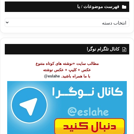
فهرست موضوعات / با
ف
ه
ر
س
ت
کانال تلگرام نوگرا
م
و
مطالب سایت +نوشته های کوتاه متنوع
ض
عکس + کلیپ + عکس نوشته
و
با ما همراه باشید.
eslahe@
ع
ا
ت
/
ب
ا