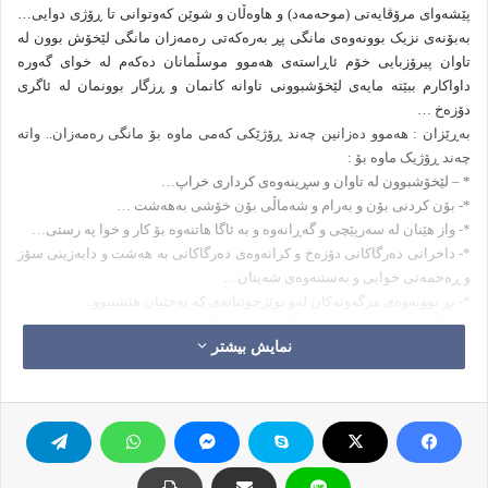
پێشەوای مرۆڤایەتی (موحەمەد) و هاوەڵان و شوێن کەوتوانی تا ڕۆژی دوایی…
بەبۆنەی نزیک بوونەوەی مانگی پڕ بەرەکەتی ره‌مه‌زان مانگی لێخۆش بوون لە
تاوان پیرۆزبایی خۆم ئاڕاستەی هەموو موسڵمانان دەکەم لە خوای گەورە
داواکارم ببێتە مایەی لێخۆشبوونى تاوانه کانمان و ڕزگار بوونمان لە ئاگری
دۆزەخ …
بەڕێزان : هەموو دەزانین چەند ڕۆژێکی کەمی ماوە بۆ مانگی ره‌مه‌زان.. واتە
چەند ڕۆژیک ماوە بۆ :
* – لێخۆشبوون لە تاوان و سڕینەوەی کرداری خراپ…
*- بۆن کردنی بۆن و بەرام و شەماڵی بۆن خۆشی بەهەشت …
*- واز هێنان لە سەرپێچی و گەڕانەوە و بە ئاگا هاتنەوە بۆ کار و خوا په رستی…
*- داخرانی دەرگاکانی دۆزەخ و کرانەوەی دەرگاکانی بە هەشت و دابەزینی سۆز
و ڕەحمەتی خوایی و بەستنەوەی شەیتان…
*- پڕ بوونەوەی مزگەوتەکان له‌و نوێژخوێنانه‌ی که‌ بەجێیان هێشتبوو..
*- مزگەوتەکان لە ره‌مه‌زاندا دەگەشێنەوە و ‌دڵخۆش و ئاسوودە دەبن…..
نمایش بیشتر
*- کردنه‌وه‌ی قورئانه‌کان ئه‌وانه‌ی توز گرتونی و ئه‌وانه‌شی تۆزی ئاره‌زوی دنیایی
بیری خه‌ڵکی بردبونه‌وه‌.
ئێستا کاتی ئه‌وه‌یه‌ له‌ خۆمان و نه‌فسمان بپرسین:.
*/ ئایا تۆ ئامادەی بۆ دەستپێکردنی سەرەتا و تەواوکردنی کۆتاییەکەی ؟
*/ تۆ ئامادەی بۆ سەرەتای ژیانێکی نوێی ئەم مانگە پیرۆزە ؟
*/ تۆ ئامادەی بۆ کۆتایی هێنان بە وەرزەکانی بێ ئاگاییت و هەستانەوە جارێکی تر