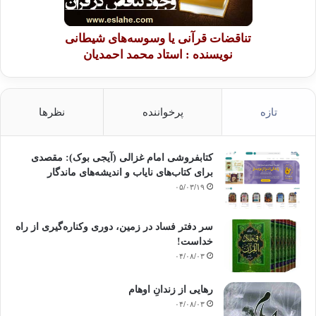
تناقضات قرآنی یا وسوسه‌های شیطانی
نویسنده : استاد محمد احمدیان
تازه
پرخواننده
نظرها
کتابفروشی امام غزالی (آیجی بوک): مقصدی
برای کتاب‌های نایاب و اندیشه‌های ماندگار
۰۵/۰۳/۱۹
سر دفتر فساد در زمین‌، دوری وکناره‌گیری از راه
خداست‌!
۰۴/۰۸/۰۳
رهایی از زندانِ اوهام
۰۴/۰۸/۰۳