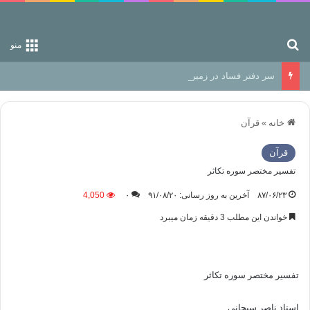
جستجو برای
منو
سر دفتر فساد در زمین‌، دوری وکناره‌گیری از راه خداست‌!
خانه
»
قرآن
قرآن
تفسیر مختصر سوره تکاثر
۸۷/۰۶/۲۳
آخرین به روز رسانی: ۹۱/۰۸/۲۰
۰
4,050
خواندن این مطلب 3 دقیقه زمان میبرد
تفسیر مختصر سوره تکاثر
استاد ناصر سبحانی