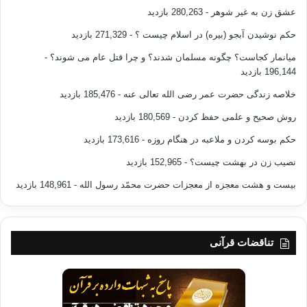
عشق زن به غیر شوهر
- 280,263 بازدید
حکم نوشیدن آبجو (بیره) در اسلام چیست ؟
- 271,329 بازدید
میانمار کجاست؟ چگونه مسلمان شدند؟ و چرا قتل عام می شوند؟
-
196,144 بازدید
خلاصه زندگی حضرت عمر رضی الله تعالی عنه
- 185,476 بازدید
روش صحیح و علمی حفظ کردن
- 180,569 بازدید
حکم بوسه کردن و ملاعبه در هنگام روزه
- 173,616 بازدید
نصیب زن در بهشت چیست؟
- 152,965 بازدید
بیست و هشت معجزه از معجزات حضرت محمّد رسول الله
- 148,961 بازدید
تناقضات قرآنی