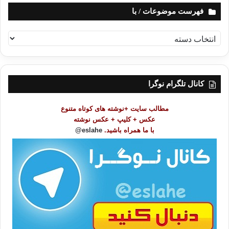
متخلص : متین لطفی
فهرست موضوعات / با
ف
ه
کپی آدرس
ر
س
ت
کانال تلگرام نوگرا
م
و
مطالب سایت +نوشته های کوتاه متنوع
ض
عکس + کلیپ + عکس نوشته
و
با ما همراه باشید.
eslahe@
ع
ا
ت
/
ب
ا