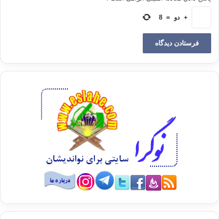
*(ثمّ لترونّها عین الیقین)*(7) به آن نزدیک می شوید و به گونه ای آن را مشاهده
می کنید که جای هیچ شک و تردیدی نمی ماند. با چشم یقین آن را می بینید و به
+
دو
=
8
وضوح می فهمید که آن آتش، آتش جهنم است و برای افرادی همچون شما
آماده شده است و راه نجات و چاره ای نیست. این را بدانید که در آن روز در باره
همه نعمتهایی که به مشا بخشیده شده مورد سئوال قرار خواهید گرفت:
*( ثمّ لتسئلنّ یومئذ عن النّعیم)*(8) در چنین روزی از آن همه نعمت و امکانات که
در اختیارتان قرار داده شده سئوال خواهد شد. از شما پرسیده می شود : چگونه
از آن نعمتها استفاده کردید؟
—————————————-
منبع: بندگی خدا
مولف : استاد ناصر سبحانی
مترجم: جهانگیر ولدبیگی
انتشارات: امام غزالی سنندج