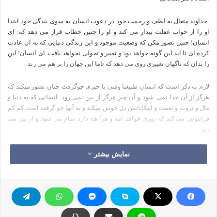
خداوند متعال به لطف و رحمت خود در دعوت انسان به سوی بندگی خود ابتدا
او را از خواب غفلت بیدار می کند و او را چنین خطاب قرار می دهد که: ای
انسان! چنین تصور مکن که وضعیت موجود و این زندگی دنیایی که به آن عادت
کرده ای تا ابد این گونه خواهد بود و تغییر و تحولی نخواهد یافت. ای انسان! این
را بدان که ناگهان تغییری روی می دهد که تاما این جهان را بر هم می زند.
لازم به ذکر است که انسان طبیعتا وقتی با چیزی خوگرفت چنان تصور میکند که
هرگز از آن جدا نمی شود و آن چیز هرگز از بین نمی رود. انسانی که به دنیا و
مال و ثروت و نعمت و امکاناتش دل خوش میکند و به آنها خو گرفته است کم کم
فراموش می کند که روزی خواهد آمد و هرآنچه دارد تمام می شود و از بین می
رود.
این جاست که باید از خواب غفلت بیدار شود و به خود بیاید که چنین تصوری
نمایش بیشتر
درست نیست. این وضعیت و زندگی روزی از بین می رود. این جهان روزی تغییر
خواهد کرد.
وضعیت دیگر و جهانی دیگر به وجود خواهد آمد که هیچ شباهتی با این دنیا ندارد.