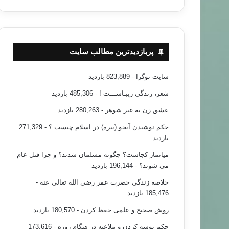
م فلسطین در مقر سازمان ملل متحد
پربازدیدترین مطالب سایت
سایت نوگرا
- 823,889 بازدید
شعر، زندگی زیبـاســـت !
- 485,306 بازدید
عشق زن به غیر شوهر
- 280,263 بازدید
حکم نوشیدن آبجو (بیره) در اسلام چیست ؟
- 271,329
بازدید
میانمار کجاست؟ چگونه مسلمان شدند؟ و چرا قتل عام
می شوند؟
- 196,144 بازدید
خلاصه زندگی حضرت عمر رضی الله تعالی عنه
-
185,476 بازدید
روش صحیح و علمی حفظ کردن
- 180,570 بازدید
حکم بوسه کردن و ملاعبه در هنگام روزه
- 173,616