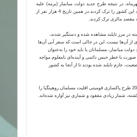
، نسبت به وضعیت آن‌ها ابراز نگرانی می‌کند.از تاریخ 23 مهرماه، در نتیجه طرح جدید دولت میانمار (برمه) علیه
مسلمانان، حدود 12 هزار مسلمان روهینگیا ایالت راخین در غرب این کشور را ترک کردند.در همین تاریخ 4 هزار نفر از
ه مقصد مالزی ترک کردند.
در هفته گذشته در مرز تایلند مشاهده شده و دستگیر شدند،
 از آن‌ها نیست. این در حالی است که سفر آبی آن‌ها
رح جدید دولت میانمار، مسلمانان یا باید خود را به‌عنوان
و صورت با خطر حبس دائمی و آینده‌ای نامعلوم مواجه
یت، عازم تایلند شده بودند تا از آنجا به کشور
بودائیان افراط‌گرای میانمار با حمایت دولت این کشور از سال 2012 طرح پاکسازی قومیتی اقلیت مسلمان روهینگیا را
کشته، شمار زیادی مفقود و شماری نیز آواره شده‌اند.