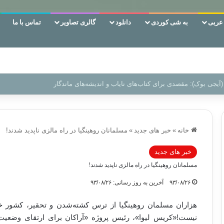
ربی
به شی کوردی
دانلود
گالری تصاویر
تماس با ما
 دوری وکناره‌گیری از راه خداست‌!
خانه
»
خبر های جدید
»
مسلمانان روهینگیا در راه مالزی ناپدید شدند!
خبر های جدید
مسلمانان روهینگیا در راه مالزی ناپدید شدند!
۹۳/۰۸/۲۶
آخرین به روز رسانی: ۹۳/۰۸/۲۶
هزاران مسلمان روهینگیا از ترس کشته‌شدن و تحقیر، کشور خود
نیست!«کریس لیوا»، رئیس پروژه «آراکان برای ارتقای وضعی