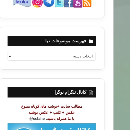
فهرست موضوعات / با
ف
ه
ر
س
ت
م
و
کانال تلگرام نوگرا
ض
و
مطالب سایت +نوشته های کوتاه متنوع
ع
عکس + کلیپ + عکس نوشته
ا
با ما همراه باشید.
eslahe@
ت
/