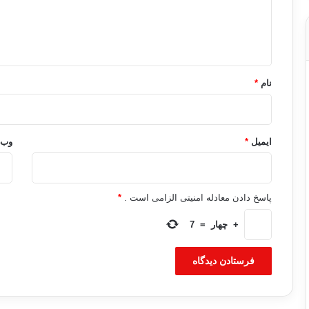
ا
ه
*
نام
*
ایمیل
*
وب‌
پاسخ دادن معادله امنیتی الزامی است .
*
+
چهار
=
7