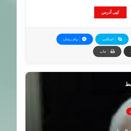
کپی آدرس
اسکایپ
پیام رسان
چاپ
بط