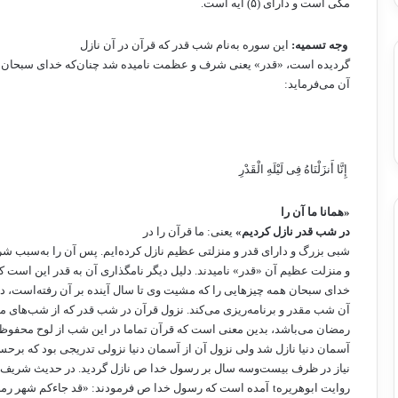
مکی‌ است‌ و دارای‌ (۵) آیه‌ است‌.
وجه‌ تسمیه:
این‌ سوره‌ به‌نام‌ شب‌ قدر که‌ قرآن‌ در آن‌ نازل‌
گردیده ‌است‌، «قدر» یعنی‌ شرف‌ و عظمت‌ نامیده‌ شد چنان‌که‌ خدای‌ سبحان‌ 
آن می‌فرماید:
‏ إِنَّا أَنزَلْنَاهُ فِی لَیْلَهِ الْقَدْرِ ‏
«همانا ما آن‌ را
در شب‌ قدر نازل‌ کردیم»
یعنی: ما قرآن‌ را در
شبی‌ بزرگ‌ و دارای‌ قدر و منزلتی‌ عظیم‌ نازل‌ کرده‌ایم‌. پس‌ آن‌ را به‌سبب‌ ش
و منزلت‌ عظیم‌ آن‌ «قدر» نامیدند. دلیل‌ دیگر نامگذاری‌ آن‌ به‌ قدر این‌ است‌ که
خدای‌ سبحان ‌همه‌ چیزهایی‌ را که‌ مشیت‌ وی‌ تا سال‌ آینده‌ بر آن‌ رفته‌است‌، د
آن‌ شب‌ مقدر و برنامه‌ریزی‌ می‌کند. نزول‌ قرآن‌ در شب‌ قدر که‌ از شب‌های‌ مب
رمضان ‌می‌باشد، بدین‌ معنی‌ است‌ که‌ قرآن‌ تماما در این‌ شب‌ از لوح‌ محفوظ 
آسمان ‌دنیا نازل‌ شد ولی‌ نزول‌ آن‌ از آسمان‌ دنیا نزولی‌ تدریجی‌ بود که‌ برح
نیاز در ظرف‌ بیست‌وسه‌ سال‌ بر رسول‌ خدا ص نازل‌ گردید. در حدیث‌ شریف‌ ب
روایت ‌ابوهریره‌
t
آمده ‌است‌ که‌ رسول‌ خدا ص فرمودند: «قد جاءکم‌ شهر رم