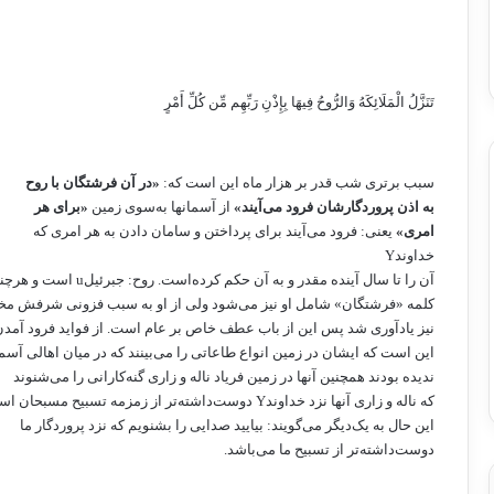
تَنَزَّلُ الْمَلَائِکَهُ وَالرُّوحُ فِیهَا بِإِذْنِ رَبِّهِم مِّن کُلِّ أَمْرٍ
سبب‌ برتری‌ شب‌ قدر بر هزار ماه‌ این‌ است‌ که:
«در آن‌ فرشتگان‌ با روح‌
به‌ اذن ‌پروردگارشان‌ فرود می‌آیند»
از آسمانها به‌سوی‌ زمین‌
«برای‌ هر
امری»
یعنی: فرود می‌آیند برای‌ پرداختن‌ و سامان‌ دادن‌ به‌ هر امری‌ که‌
خداوند
Y
آن‌ را تا سال‌ آینده‌ مقدر و به‌ آن‌ حکم‌ کرده‌است‌. روح: جبرئیل‌
u
است‌ و هرچن
کلمه ‌«فرشتگان‌» شامل‌ او نیز می‌شود ولی‌ از او به ‌سبب‌ فزونی‌ شرفش‌ 
نیز یادآوری‌ شد پس‌ این‌ از باب‌ عطف‌ خاص‌ بر عام‌ است‌. از فواید فرود آمدن
این‌ است‌ که‌ ایشان‌ در زمین‌ انواع‌ طاعاتی‌ را می‌بینند که‌ در میان‌ اهالی ‌آسم
ندیده‌ بودند همچنین‌ آنها در زمین‌ فریاد ناله‌ و زاری‌ گنه‌کارانی‌ را می‌شنوند
که‌ ناله‌ و زاری‌ آنها نزد خداوند
Y
دوست‌داشته‌تر از زمزمه‌ تسبیح ‌مسبحان‌ اس
این‌ حال‌ به‌ یک‌دیگر می‌گویند: بیایید صدایی‌ را بشنویم‌ که ‌نزد پروردگار ما
دوست‌داشته‌تر از تسبیح‌ ما می‌باشد.