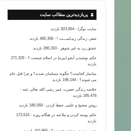
پربازدیدترین مطالب سایت
سایت نوگرا
- 823,854 بازدید
شعر، زندگی زیبـاســـت !
- 485,306 بازدید
عشق زن به غیر شوهر
- 280,263 بازدید
حکم نوشیدن آبجو (بیره) در اسلام چیست ؟
- 271,329
بازدید
میانمار کجاست؟ چگونه مسلمان شدند؟ و چرا قتل عام
می شوند؟
- 196,144 بازدید
خلاصه زندگی حضرت عمر رضی الله تعالی عنه
-
185,476 بازدید
روش صحیح و علمی حفظ کردن
- 180,569 بازدید
حکم بوسه کردن و ملاعبه در هنگام روزه
- 173,616
بازدید
نصیب زن در بهشت چیست؟
- 152,965 بازدید