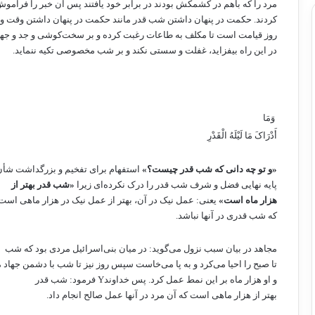
مرد را که‌ باهم‌ در کشمکش‌ بودند در برابر خود یافتند پس‌ آن‌ خبر را فراموش
کردند. حکمت‌ در پنهان ‌داشتن‌ شب‌ قدر مانند حکمت‌ در پنهان ‌داشتن‌ وقت‌ وف
روز قیامت‌ است‌ تا مکلف‌ به‌ طاعات‌ رغبت ‌کرده‌ و بر سخت‌کوشی‌ و جد و جه
در این‌ راه‌ بیفزاید، غفلت‌ و سستی‌ نکند و بر شب‌ مخصوصی‌ تکیه‌ ننماید.
‏ وَمَا
أَدْرَاکَ مَا لَیْلَهُ الْقَدْرِ ‏
«و تو چه‌ دانی‌ که‌ شب‌ قدر چیست‌؟»
استفهام‌ برای‌ تفخیم‌ و بزرگداشت‌ شأن 
پایه‌ نهایی‌ فضل‌ و شرف‌ شب‌ قدر را درک ‌نکرده‌ای‌ زیرا
«شب‌ قدر بهتر از
هزار ماه ‌است»
یعنی: عمل‌ نیک‌ در آن‌، بهتر از عمل‌ نیک‌ در هزار ماهی‌ است‌
که‌ شب‌ قدری‌ در آنها نباشد.
مجاهد در بیان‌ سبب‌ نزول‌ می‌گوید: در میان‌ بنی‌اسرائیل‌ مردی‌ بود که‌ شب‌
تا صبح‌ را احیا می‌کرد و به ‌پا می‌خاست‌ سپس‌ روز نیز تا شب‌ با دشمن‌ جهاد 
و او هزار ماه‌ بر این‌ نمط عمل‌ کرد. پس‌ خداوند
Y
فرمود: شب‌ قدر
بهتر از هزار ماهی‌ است‌ که‌ آن‌ مرد در آنها عمل‌ صالح‌ انجام‌ داد.