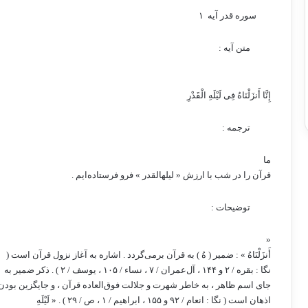
سوره قدر آیه ۱‏
‏ متن آیه : ‏
إِنَّا أَنزَلْنَاهُ فِی لَیْلَهِ الْقَدْرِ ‏
‏ ترجمه : ‏
‏ما
قرآن را در شب با ارزش « لیلهالقدر » فرو فرستاده‌ایم .‏
‏ توضیحات : ‏
‏«
أَنزَلْنَاهُ » : ضمیر ( هُ ) به قرآن برمی‌گردد . اشاره به آغاز نزول قرآن است (
نگا : بقره‌ / ۲ و ۱۴۴ ، آل‌عمران‌ / ۷ ، نساء / ۱۰۵ ، یوسف‌ / ۲ ) . ذکر ضمیر به
جای اسم ظاهر ، به خاطر شهرت و جلالت فوق‌العاده قرآن ، و جایگزین بودن
اذهان است ( نگا : انعام‌ / ۹۲ و ۱۵۵ ، ابراهیم‌ / ۱ ، ص‌ / ۲۹ ) . « لَیْلَهِ