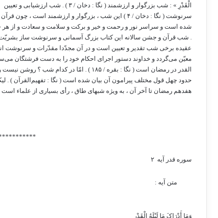
الْقَدْرِ » : شب بزرگوار و ارزشمند ( نگا : دخان‌ / ۳ ) . شب ارزشیابی و تعیین
سرنوشت ( نگا : دخان‌ / ۴ ) این شب ، بزرگوار و ارزشمند است ، چون قرآن در آن نازل
شده است و سراسر نور و رحمت و خیر و برکت و سلامت و سعادت و از هر 
. شب قرآن و جشن سالانه این کتاب بزرگ آسمانی و سرنوشت ساز بشریّت 
عقیده برخی شب تقدیر و تعیین است و در آن مجدّدا مقدّرات و سرنوشت انسا
معیّن می‌گردد و خداوند دستور اجرای احکام خود را به دست فرشتگان می‌سپار
القدر در رمضان است ( نگا : بقره‌ / ۱۸۵ ) . امّا در کدام شب‌ ؟ روشن نیست و در
حدود چهل قول مختلف پیرامون آن بیان شده است ( نگا : تفهیم‌القرآن ) . لیک
هفدهم رمضان تا آخر آن ، به ویژه شبهای طاق ، رأی بسیاری از علماء است .‏
***********
سوره قدر آیه ۲‏
‏ متن آیه : ‏
وَمَا أَدْرَاکَ مَا لَیْلَهُ الْقَدْرِ ‏