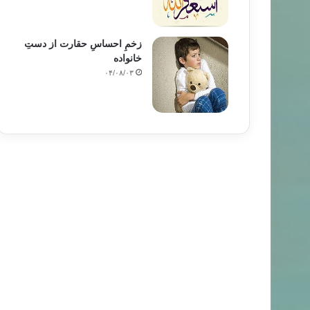
زخمِ احساسِ حقارت از دستِ
خانواده
۰۴/۰۸/۰۳