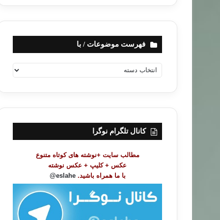
فهرست موضوعات / با
ف
ه
ر
س
ت
م
و
کانال تلگرام نوگرا
ض
و
مطالب سایت +نوشته های کوتاه متنوع
ع
عکس + کلیپ + عکس نوشته
ا
با ما همراه باشید.
eslahe@
ت
/
ب
ا