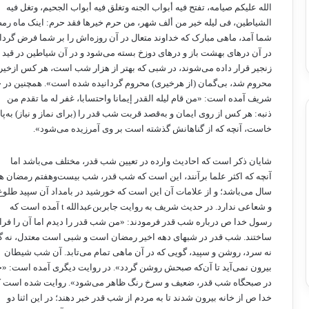
الله‌ علیکم‌ صیامه‌، تفتح‌ فیه‌ أبواب‌ الجنه‌ وتغلق‌ فیه‌ أبواب‌ الجحیم‌، وتغل ‌فیه‌
الشیاطین‌، فی‌ لیله خیر من‌ ألف‌ شهر، من‌ حرم‌ خیرها فقد حرم: اینک‌ ماه‌ رمض
شما آمد، ماهی‌ مبارک‌ که‌ خداوند متعال‌ در آن‌ روزه‌اش‌ را بر شما فرض‌ گردان
در آن‌ درهای‌ بهشت‌ باز و درهای‌ دوزخ‌ بسته‌ می‌شود و در آن‌ شیاطین ‌در قید 
زنجیر قرار داده‌ می‌شوند، در شبی‌ که‌ بهتر از هزار شب‌ است‌، هر کس‌ ازخیر 
محروم‌ شد، بی‌گمان‌ (از هرخیری) محروم‌ گردانیده‌ شده‌ است‌». همچنین ‌در 
شریف‌ آمده‌ است: «من‌ قام‌ لیله‌ القدر إیمانا واحتسابا، غفر له‌ ما تقدم‌ من‌
ذنبه: هر کس‌ از روی‌ ایمان‌ و به‌قصد قربت‌ شب‌ قدر را (برای‌ نماز و نیاز) به‌پا
خاست‌، آنچه‌ که‌ از گناهانش‌ گذشته‌ است‌ بر وی‌ آمرزیده‌ می‌شود».
شایان‌ ذکر است‌ که‌ احادیث‌ وارده‌ در تعیین‌ شب‌ قدر، مختلف‌ می‌باشد اما
آنچه‌ که‌ اکثر علما برآنند، این‌ است‌ که‌ شب‌ قدر، شب‌ بیست‌وهفتم‌ رمضان‌ ه
سال‌ می‌باشد؛ و از علامات‌ آن‌ این‌ است‌ که‌ خورشید در بامداد آن‌ سپید طلوع 
و شعاعی‌ ندارد. در حدیث‌ شریف‌ به‌ روایت‌ جابربن‌عبدالله
t
آمده‌ است‌ که‌
رسول‌ خدا ص درباره‌ شب‌ قدر فرمودند: «من‌ شب‌ قدر را دیدم‌ اما آن‌ را فر
ساختند. شب‌ قدر در شبهای‌ دهه‌ اخیر رمضان‌ است‌ و شبی‌ است‌ معتدل‌، نه‌ گر
نه‌ سرد، روشن‌ و سپید، گویی‌ که‌ در آن‌ ماهی‌ تمام‌ می‌تابد. آن ‌شب‌ شیطان‌
بیرون‌ نمی‌آید تا آن‌که‌ صبحش‌ روشن‌ گردد». در روایت‌ دیگری ‌آمده ‌است: 
در صبحگاه‌ شب‌ قدر، ضعیف‌ و سرخ‌ رنگ‌ ظاهر می‌شود». روایت‌ شده ‌است‌ ک
خدا ص از خانه‌ بیرون‌ شدند تا به‌ مردم‌ از شب‌ قدر خبر دهند؛ در این‌ اثنا دو