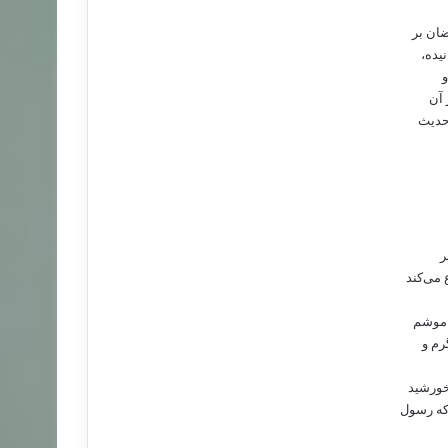
ان ‌بر
یده‌،
و
آن‌
حدیث‌
ر
‌می‌کند
اموشم‌
م‌ و
«خورشید
ه‌ رسول‌