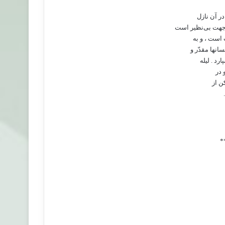
جهت بی‌نظیر است
است ، و به
نها مقدّر و
د . لیله
ن از
*