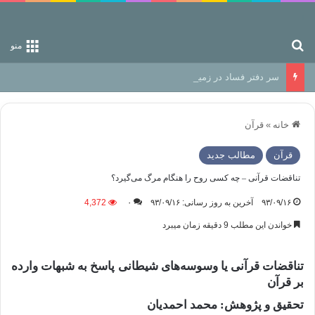
جستجو برای
منو
سر دفتر فساد در زمین‌، دوری وکناره‌گیری از راه خداست‌!
خانه
»
قرآن
قرآن
مطالب جدید
تناقضات قرآنی – چه کسی روح را هنگام مرگ می‌گیرد؟
۹۳/۰۹/۱۶
آخرین به روز رسانی: ۹۳/۰۹/۱۶
۰
4,372
خواندن این مطلب 9 دقیقه زمان میبرد
تناقضات قرآنی یا وسوسه‌های شیطانی پاسخ به شبهات وارده
بر قرآن
تحقیق و پژوهش: محمد احمدیان