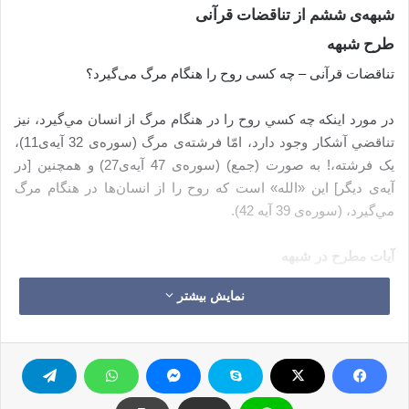
شبهه‌ی ششم از تناقضات قرآنی
طرح شبهه
تناقضات قرآنی – چه کسی روح را هنگام مرگ می‌گیرد؟
در مورد اينكه چه كسي روح را در هنگام مرگ از انسان مي‌گيرد، نيز
تناقضي آشكار وجود دارد، امّا فرشته‌ی مرگ (سوره‌ی 32 آيه‌ی11‌)،
یک فرشته،! به صورت (جمع) (سوره‌ی 47 آيه‌ی27) و همچنين [در
آیه‌ی دیگر] اين «الله» است كه روح را از انسان‌ها در هنگام مرگ
مي‌گيرد، (سوره‌ی 39 آيه 42).
آیات مطرح در شبهه
نمایش بیشتر
1- «قُلْ يَتَوَفَّاكُم مَّلَكُ الْمَوْتِ الَّذِي وُكِّلَ بِكُمْ ثُمَّ إِلَى رَبِّكُمْ تُرْجَعُونَ» ‏
سجده ‏/11
« بگو : فرشته مرگ كه بر شما گماشته شده است، به سراغتان
مي‌آيد و جان شما را مي‌گيرد، سپس به سوي پروردگارتان بازگردانده