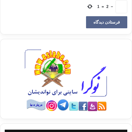
او شخصاً کار را انجام دهد، چنانچه در آیه‌ی (11) سوره‌ی سجده
1
=
2
−
آمده، یا سرپرستی تیمی را برعهده داشته باشد که در آیات (27)
سوره‌ی محمد، و یا در آیه‌ی (61) سوره‌ی انعام آمده است.
‏ وَهُوَ الْقَاهِرُ فَوْقَ عِبَادِهِ وَيُرْسِلُ عَلَيْكُم حَفَظَةً حَتَّىَ إِذَا جَاء أَحَدَكُمُ
الْمَوْتُ تَوَفَّتْهُ رُسُلُنَا وَهُمْ لاَ يُفَرِّطُونَ ‏ [أنعام/61]
«خداوند بر بندگان خود كاملاً چيره است . او مراقباني (از فرشتگان را
براي حسابرسي و نگارش اعمال شما) بر شما مي‌فرستد و مي‌گمارد
(و آنان به كار خود با دقّت تمام تا دم مرگِ يكايك شما ، مشغول
مي‌گردند) و چون مرگ يكي از شما فرا رسيد ، فرستادگان ما (از
ميان فرشتگان ديگر به سراغ او مي‌آيند و ) جان او را مي‌گيرند ، و
(فرشتگان گروه اوّل و فرشتگان گروه دوم هيچ كدام در مأموريّت
خود) كوتاهي نمي‌كنند .»
5- در انجام وکالت :
وکالت زمانی قابلیت اجرایی پیدا می‌کند که امر وکالت خارج از