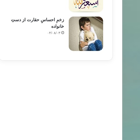
زخمِ احساسِ حقارت از دستِ
خانواده
۰۴/۰۸/۰۳