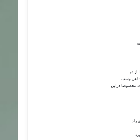
ه
 از دو
 : لعن وسب
. مخصوصا دراین
رد