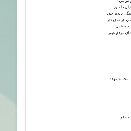
 قوانین
بران دلسوز
گی ناپذیر خود
دن هرچه زودتر
چند صباحی
های مردم غیور
 ملت به عهده
ه جا و