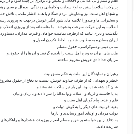
ظلم و ستم و بی عدالتی و اجحاف و تبعیض و نابرابری بر چیده شود و در پرتو
پربرکت اسلام راستین به اوج سعادت و کامیابی و زندگی ایده آل برسیم. ره
و شجاع اهل سنت نیز پیشاپیش مردم همگام با همه اقشار ملت، باتلاش خست
و سخنرانی ها و صدور اعلامیه های شور انگیز خویش درجهت به پیروزی رسی
انقلاب، به این حرکت سرعت بخشیدند. اما متاسفانه بعد از پیروزی انقلاب 
نگذشت و دیری نپایید که ازطرف تمامیت خواهان و قدرت مداران، دستاو رد
ایران مصادره به مطلوب شد و با لحاظ نکردن اصول و
مبانی دینی و دموکراسی، حقوق مسلم
ملت های ایران به ویژه اهل سنت را نادیده گرفتند و آن ها را از حقوق و
مزایای خدادادی خویش محروم ساختند.
رهبران و نمایندگان این ملت به حکم مسؤولیت
خطیر و تعهداتی که از طرف خداوند خویش، نسبت به دفاع از حقوق مشروع
شان گذاشته شده بود، این بار نیز ساکت ننشستند و
به پا خاستند و فریاد وا اسلاما و واعدالتا را سر دادند و با زبان و بیان
قلم و
قدم، پیام گویای اهل سنت و
بقیه
قومیت های دیگر را به گوش دولت و
دولت مردان و اولیای امور رساندند و
بارها
به دفاع ازاین خواسته بر حق و مسلم اصرار ورزیدند، هشدارها و راهکارهای ب
سازنده دادند.