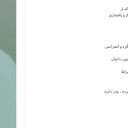
ه از
ر و پافشاری
نگره و کنفرانس
مون داعیان
فراط
ده ،
ودر دایره