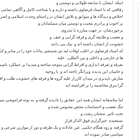
اینکه
ایشان با سابقه طولانی و دوستی و
رفاقتی که با استاد قرضاوی داشته و دارند و با شناخت کامل و آگاهی تمامی ک
اخلاص و دیدگاه ها و سوابق و تلاش ایشان در راستای وحدت اسلامی و اصرا
بر اخوت و برادری محبت و دوستی میان مسلمانان و
برخوردشان
در جهت مبارزه با تندروی
و تعصب و طایفه گری و فرقه گرایی و عنف
و
خشونت از ایشان داشته اند و
نیک می دانند
که استاد قرضاوی در اغلب اوقات لبه تیز شمشیر بیانات خود را در منابر و ک
ها ی خارجی و داخلی و بین المللی،
علیه
تفرقه و تفرقه اندازی و افراط گرایی متوجه ساخته و شدیدا بر عملکرد نامی
و حامیان این پدیده
ویرانگر تاخته اند و
با روحیه
سازش ناپذیری در میدان کارزار علیه گروه ها و فرقه های خشونت طلب و ا
گرا بیرق مخاصمه را بر افراشته اند.
اما متاسفانه ایشان همه این
حقایق را نادیده گرفته و
به بوته فراموشی سپر
تنگ تعصب و احساسات محض محبوس شده و
تحت تاثیر
سخنان زشت و
نسنجیده
خبرگزاری فوق الذکر قرار
گرفته
و زود هنگام حکمی
غیر عادلانه و یک طرفه و دور از موازین شرعی و
سیاسی صادر نموده اند.