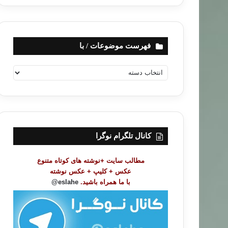
فهرست موضوعات / با
ف
ه
ر
س
ت
م
و
کانال تلگرام نوگرا
ض
و
مطالب سایت +نوشته های کوتاه متنوع
ع
عکس + کلیپ + عکس نوشته
ا
با ما همراه باشید.
eslahe@
ت
/
ب
ا