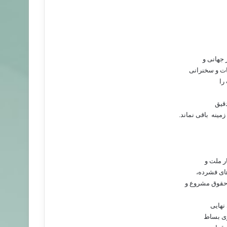
 جهانی و
ات و سخنرانی
را
دقیق
زمینه
باقی نماند.
ر ملت و
های فشرده،
 حقوق مشروع و
نهایی
وزی بساط