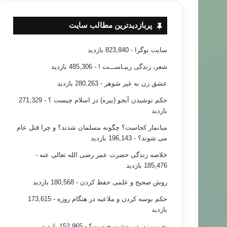
پربازدیدترین مطالب سایت
سایت نوگرا
- 823,840 بازدید
شعر، زندگی زیبـاســـت !
- 485,306 بازدید
عشق زن به غیر شوهر
- 280,263 بازدید
حکم نوشیدن آبجو (بیره) در اسلام چیست ؟
- 271,329
بازدید
میانمار کجاست؟ چگونه مسلمان شدند؟ و چرا قتل عام
می شوند؟
- 196,143 بازدید
خلاصه زندگی حضرت عمر رضی الله تعالی عنه
-
185,476 بازدید
روش صحیح و علمی حفظ کردن
- 180,568 بازدید
حکم بوسه کردن و ملاعبه در هنگام روزه
- 173,615
بازدید
نصیب زن در بهشت چیست؟
- 152,965 بازدید