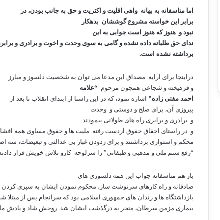
اما متاسفانه به بهانه
واهی اقلیت و اکثریت و حق به جانب بودن، در
برابر این خواسته مشروع گوششان
بدهکار
نبود و
هنوز که هنوز است جوابی به این
ندای حق طلبانه داده نشده و گامی به سوی وحدت و اخوت و برادری و براب
برداشته نشده است.
دراینجا برای ارایه
مصداق این مدعا می توان به شخصیت دلسوز و مبارز
و فرهیخته و شجاعی همچون مرحوم
“علامه
احمد مفتی زاده”
اشاره نمود، که در این راستا از ابتدای انقلاب تا بعد از
پیروزی آن، برای صلح و دوستی و
وحدت
و
برادری و برابری راه های طولانی پیمودند
و
در راستای احقاق حقوق ازدست رفته
ملیت ها و حقوق مساوی همه اقشار
محکم و استواری برداشتند و برای زدودن غبار بی عدالتی و تبعیضات، سه ا
“رفع ستم ملی و مذهبی و طبقاتی” را سرلوحه
کارو تلاش خویش قرار دادند
باز هم متاسفانه جواب این همه دلسوزی های
صادقانه و راه کارهای سرنوشت ساز، محکوم نمودن ایشان به سپری کردن 10 سال حبس در
بازداشتگاه ها و زندان های جمهوری اسلامی بود که سرانجام پس از مبتلا ش
بیماری مزمن سرطان، منجر به درگذشت ایشان شد. روحش شاد و یادش ماندگ