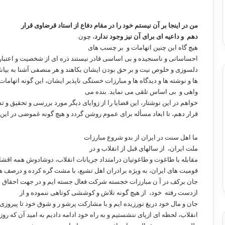
من در اینجا بر آن نیستم خود را در مقام دفاع از استاد قرضاوی قرار
دهم
و داعیه ای برای آن نیز وجود ندارد
، چون
هیچ گاه این چنین اتهامات و
بر چسب های
احساساتی و ناسنجیده و بی اساسی قادر نیستند ذره ای از شخصیت و اعتبار
دلسوزی و خلوص نیت و بر حق بودن ایشان بکاهند و هر منصفی آشنا به بیان
ها و نوشته ها و دیدگاه ها و مبارزات خستگی ناپذیر ایشان، این گونه اتهامات 
واهی و
بی اساس تلقی می نماید. بنده می
خواهم در این نوشتار، این قضایا را از زوایای دیگر مورد بررسی و تحقیق و ت
قرار دهم، تا ابعاد مسأله برای عموم روشن گردد و هیچ گونه غموضی در این 
ما اهل سنت در ایران از بدو شروع مبارزات
ملت ایران،
از سالهای قبل از انقلاب و در
مقابله با طاغوت و طاغوتیان درامتداد جریانات انقلاب، دوشادوش همه اقشا
قومیت های ایران، به ویژه برادران اهل تشیع، با مشت گره کرده و درصف 
جان برکف در آ ن مبارزات خجسته شرکت فعال جسته ایم و در جهت احقاق
ازدست رفته
خود،
از هیچ گونه تلاش و کوششی کوتاهی ننموده و از
جان و مال خود دریغ نورزیده ایم و با مشارکت پرشو ر و شوق خود تا پیروزی 
انقلاب، لحظه ای ازپای ننشستیم و به راه خود ادامه دادیم به امید آن که ر