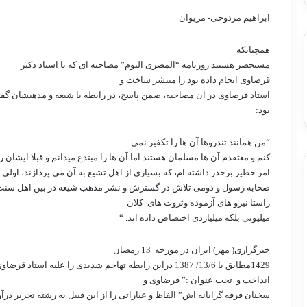
ابراهیم مردوخی- مریوان
همچنانکه
مستحضر هستید روزنامه “المصری الیوم” مصاحبه ای که با استاد دکتر
قرضاوی انجام داده بود را منتشر ساخت و
استاد قرضاوی در آن مصاحبه، ضمن پاسخ، در رابطه با شیعه و مذهبشان گفت
بود:
“من همانند تندروها آن ها را تکفیر نمی
کنم و معتقدم آن ها مسلمان هستند اما آن ها را مبتدع میدانم و قبلا ایشان را
امر خطیر برحذر داشته ام، که بسیاری از اهل تشیع به آن می پردازند، اولی
صحابه رسول و دومی تلاش در گسترش و نشر مذهب شیعه در بین اهل سنت
راستا نیرو های آزموده وثروت های
کلان
میلیونی بلکه میلیاردی اختصاص داده اند. “
خبرگزاری( مهر) ایران در مورخه
13 رمضان
1429مطابق با 13/6/ 1387 دراین رابطه تهاجم شدیدی را علیه استاد قرضاوی راه
انداخت و
تحت عنوان :” قرضاوی و
سخنان فرقه گرایانه اش” الفاظ و عباراتی را از این قبیل به رشته تحریر درآو