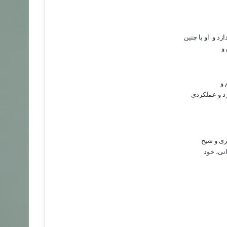
زد و
او با چنین
و
 و
د و عملکردی
ری و شیخ
انی، خود