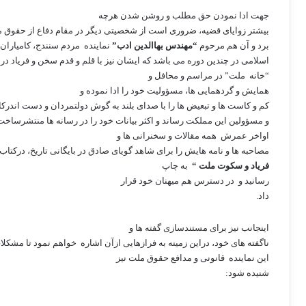
جهت ادا نمودن حق مطلب و روشن شدن هرچه
بیشتر زوایای قضیه، ضروری است از شخصیتی دیگر در مقام دفاع از حقوق 
برد و آن هم مرحوم
“مهندس بهاالدین ادب”
نماینده
مردم سنندج، کامیاران
اسلامی در چندین دوره می باشد که ایشان نیز با قلم و قدم سخن و فریاد د
“خانه
ملت” در مراسم و محافل و
همایش و گردهمایی ها، مسؤولیت خود را ادا نموده و
کم و کاست ها و تبعیض ها را با صدای بلند به گوش دولتمردان و دست اندرکا
و مسؤولین این مملکت رساند و اکثر بیانات خود را در رسانه ها منتشرساخت
اواخر عمرش
همه مقالات و سخنرانی ها و
مصاحبه ها و نامه هایش را برای شاهد گویای صادق در بایگانی تاریخ، درکتاب
فریاد و سکوت ملت “
به چاپ
رسانید و
در دسترس هم میهنان خود قرار
داد.
اینجانب نیز برای مستندسازی گفته ها و
ناگفته های خود، دراین زمینه به فرازهایی ازآن اشاره
خواهم نمود تا مشکلا
این نماینده
قانونی و مدافع حقوق ملت نیز
شنیده شود: