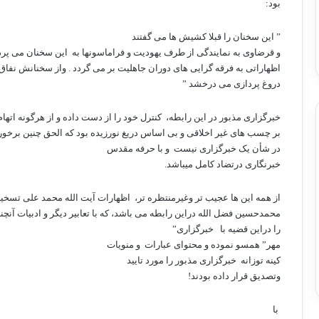
بود:
” این سخنان را قبلا کشیش ها می گفتند
و قرضاوی به نمایندگی از طرف یهودیت و فراماسونها به
این سخنان می پردا
اظهاراتی به فرقه گرایی های دوران جاهلیت بر می گردد . واز سخنانش نفاق 
دروغ پردازی می درخشد ”
خبرگزاری مذبور در این رابطه،
کنترل خود را از دست داده و از هرگونه اتهام
بر چسب های غیر اخلاقی و بی اساس دریغ نورزیده بود که الحق چنین برخور
در شأن یک خبرگزاری نیست
و با حرفه مقدس
خبرنگاری درتضاد کامل میباشد.
از همه این ها عجیب تر وغیرمنتظره تر،
اظهارات آیت الله محمد علی تسخی
محمدحسین فضل الله دراین رابطه می باشد، که با تعابیر دیگر و ادبیات آنچن
را دراین قضیه با
خبرگزاری”
مهر” همسو نموده و محتوای عبارات
و منویات
کینه توزانه
خبرگزاری مذبور را مورد تایید
وتصدیق قرار داده بودند!
با