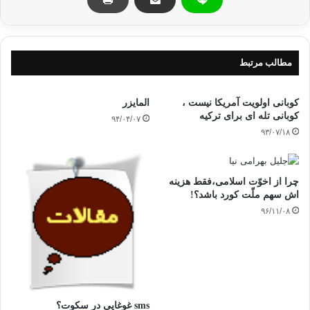
زندگی مثل یک پیانوست ، همان چیزی را می
مطالب مرتبط
شنوی که می نوازی!!!
کوبانی اولویت آمریکا نیست ،
المایزر
کوبانی تله ای برای ترکیه
۹۴/۰۴/۰۷
۹۳/۰۷/۱۸
من رنج آن دلقک دوره گرد را که اقیانوسی از
غرور در دلش موج می زند اما سکه صدقه رهگذر خودخواهی آن را می خشکاند
احساس کرده
چرا از اخوّت اسلامی،فقط هزینه
ام. /چارلی چاپلین
اش سهم ملّت کورد باشد؟!
۹۶/۱۱/۰۸
به یاد داشته باش که امروز طلوع دیگری ندارد
………. دانته
sms غوغایی در سکوت؟