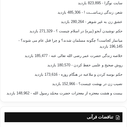
سایت نوگرا
- 823,895 بازدید
شعر، زندگی زیبـاســـت !
- 485,306 بازدید
هميشه مراقب اشتباه دوم باش، اشتباه اول حق
عشق زن به غیر شوهر
- 280,264 بازدید
توست!!
حکم نوشیدن آبجو (بیره) در اسلام چیست ؟
- 271,329 بازدید
میانمار کجاست؟ چگونه مسلمان شدند؟ و چرا قتل عام می شوند؟
-
196,145 بازدید
قبل از اینکه مایه ی پند آیندگان شوی از
خلاصه زندگی حضرت عمر رضی الله تعالی عنه
- 185,477 بازدید
گذشتگان پند بگیر.
روش صحیح و علمی حفظ کردن
- 180,570 بازدید
حکم بوسه کردن و ملاعبه در هنگام روزه
- 173,616 بازدید
نصیب زن در بهشت چیست؟
- 152,966 بازدید
همه ی رنگ ها زیبا هستند به جز
۲
رنگی سعی کن با همه مردم یک رنگ باشی،
قالی با هزار رنگش زیر
بیست و هشت معجزه از معجزات حضرت محمّد رسول الله
- 148,962 بازدید
پا افتاده………..
تناقضات قرآنی
کسی که درد را حس نکرده درکی هم از درمان