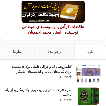
ندارد.
تولد و مرگ اجتناب ناپذیرند فاصله ی این دو
تناقضات قرآنی یا وسوسه‌های شیطانی
را زندگی کنیم.
نویسنده : استاد محمد احمدیان
تازه
پرخواننده
نظرها
اگه بخوای برای از دست دادن خورشیدی که ندیدی
تمام شب را گریه کنی بدون که دیدن ماه را هم از دست خواهی داد.
کتابفروشی امام غزالی (آیجی بوک): مقصدی
برای کتاب‌های نایاب و اندیشه‌های ماندگار
۰۵/۰۳/۱۹
یک نقطه بیش فرق رحیم و رجیم نیست ،از نقطه
ای بترس که شیطانی ات کند !
سر دفتر فساد در زمین‌، دوری وکناره‌گیری از راه
خداست‌!
۰۴/۰۸/۰۳