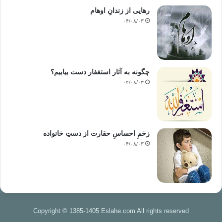
مردان بزرگ دیر وعده می دهند و زود عمل می
رهایی از زندانِ اوهام
کنند .
۰۴/۰۸/۰۳
هر چقدر دره ی غرورت بلند تر باشه دره ی
سقوطت هم عمیق تر می شه .
چگونه به آثار استغفار دست بیابیم؟
۰۴/۰۸/۰۳
با شکستن پای دیگران ما بهتر راه نخواهیم
رفت.
زخمِ احساسِ حقارت از دستِ خانواده
۰۴/۰۸/۰۳
خوشبخت کسی نیست که مشکلی ندارد بلکه کسی
است که با مشکل هایش مشکلی ندارد.
Copyright © 1385-1405 Eslahe.com All rights reserved