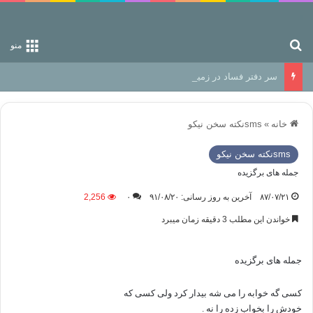
جستجو برای
منو
سر دفتر فساد در زمین‌، دوری وکناره‌گیری از راه خداست‌!
خانه
»
smsنكته سخن نيكو
smsنكته سخن نيكو
جمله های برگزیده
۸۷/۰۷/۲۱
آخرین به روز رسانی: ۹۱/۰۸/۲۰
۰
2,256
خواندن این مطلب 3 دقیقه زمان میبرد
جمله های برگزیده
کسی گه خوابه را می شه بیدار کرد ولی کسی که
خودش را بخواب زده را نه .