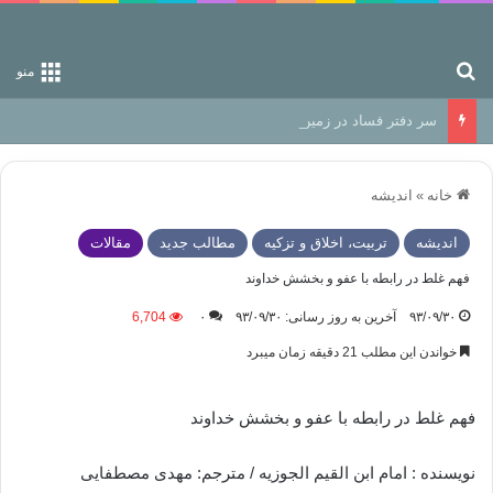
جستجو برای
منو
سر دفتر فساد در زمین‌، دوری وکناره‌گیری از راه خداست‌!
خانه
»
اندیشه
اندیشه
تربیت، اخلاق و تزکیه
مطالب جدید
مقالات
فهم غلط در رابطه با عفو و بخشش خداوند
۹۳/۰۹/۳۰
آخرین به روز رسانی: ۹۳/۰۹/۳۰
۰
6,704
خواندن این مطلب 21 دقیقه زمان میبرد
فهم غلط در رابطه با عفو و بخشش خداوند
نویسنده : امام ابن القیم الجوزیه / مترجم: مهدی مصطفایی