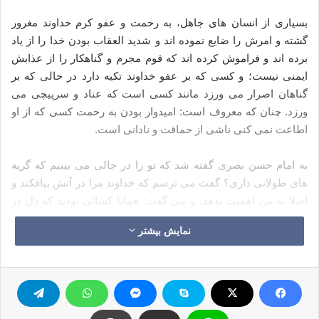
بسیاری از انسان های جاهل، به رحمت و عفو کرم خداوند مغرور
گشته و امرش را ضایع نموده اند و شدید العقاب بودن خدا را از یاد
برده اند و فراموش کرده اند که قوم مجرم و گناهکار را از عذابش
ایمنی نیست؛ و کسی که بر عفو خداوند تکیه دارد در حالی که بر
گناهان اصرار می ورزد مانند کسی است که عناد و سرپیچی می
ورزد. چنان که معروف است: امیدوار بودن به رحمت کسی که از او
اطاعت نمی کنی ناشی از حماقت و نادانی است.
به امام حسن بصری گفته شد که تو را در حالی می بینیم که گریه
های طولانی داری؟ گفت می ترسم که خداوند مرا در آتش بیافکند و
اصلا به من اهمیت ندهد. و می گفت: همانا کسانی بودند که دل در
آرزو به مغفرت خدا داشتند و بدون توبه مردند. و کسی از آنان می
نمایش بیشتر
گوید که من به پروردگارم حسن ظن دارم، در حالی که دروغ می گوید
و اگر به خداوند حسن ظن داشت عمل نیک انجام می داد.
شخصی از حسن پرسید: آیا با کسانی مجالست کنیم که چنان ما را
می ترسانند که نزدیک است قلب هایمان به پرواز درآید؟ او گفت