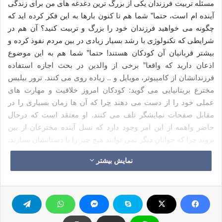
مسئله تربیت فرزندان یکی از بزرگ ترین دغدغه های من برای زندگی
آینده ام است، حتما” شما هم تا کنون بارها به این فکر کرده اید که
چگونه می خواهید فرزندان خود را بزرگ و تربیت کنید؟ آن هم در
شرایطی که تکنولوژی با رشد بسیار زیادی در بین مردم نفوذ کرده و
بیشتر قربانیان آن کودکان هستند! حتما” شما هم به این موضوع
اذعان دارید که واقعا” برخی از والدین در بحث اجازه استفاده
فرزندانشان از کامپیوتر، موبایل و .. زیاده روی می کنند. ترور بیلیس
مخترع بریتانیایی می گوید: کودکان امروز خلاقیت و مهارت های
عملی خود را از دست می دهند چرا که آن ها زمان بسیاری را در
مقابل صفحات نمایشگر تلف می کنند. او معتقد است که درحال
حاضر واهمه از این امر وجود دارد که نسل آینده مخترعان از بین
بروند چرا که جوانان دیگر نمی توانند هیچ چیز را با دستانشان بسازند.
او اسم کودکان امروز را کودکان نسل گوگل عنوان کرده و می گوید
نمایش بیشتر
کودکان نسل گوگل مغز مرده هستند.
چرا اتسیو جابز کودکانش را در استفاده تکنولوژی محدود کرده بود؟
اما اگر عقیده استیو جابز را نیز در این خصوص بدانید، شاید تعجب
کنید! استیو جابز در رابطه با این مسئله، موضع گیری محکمی داشت