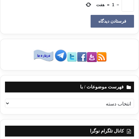
−
1
=
هفت
منبع: مجله علم ورزش
اثرات تکنولوژی بر کودکان
کودک و تکنولوژی
کودکان و کامپیوتر
کودکان و موبایل
کپی آدرس
فهرست موضوعات / با
ف
ه
ر
س
ت
کانال تلگرام نوگرا
م