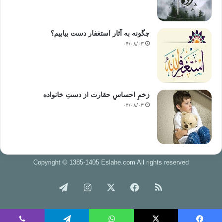
خداص فرمود: پدرت».
4- مقدم بودن والدین بر جهاد
چگونه به آثار استغفار دست بیابیم؟
۰۴/۰۸/۰۳
خدمت به پدر و مادر و تلاش برای فراهم نمودن
وسایل آسایش آنها و حفظ کرامت، منزلت‌شان مورد رضایت خداوند متعال
است و بر جهادی
که فرض کفایی باشد، مقدم است. عبدالله بن عمرو(رض) روایت نموده است
زخمِ احساسِ حقارت از دستِ خانواده
که: مردی به
۰۴/۰۸/۰۳
حضور رسول خداص آورد و برای رفتن به جهاد از ایشان اجازه خواست. رسول
خداص فرمود:
پدر و مادرت زنده‌اند؟ گفت: آری زنده‌اند. رسول خداص فرمود: جهاد تو در
خدمت به
آنهاست».
Copyright © 1385-1405 Eslahe.com All rights reserved
عبدالله بن مسعود از رسول خداص پرسید: کدام
خوراک
فیس
X
اینستاگرام
تلگرام
کردار را خداوند بیشتر دوست می‌دارد؟ رسول خداص فرمود: نماز به موقع.
گفت: پس از
بوک
آن؟ فرمود: نیکی به پدر و مادر. گفت: پس از آن رسول خداص فرمود: جهاد در
راه خدا».