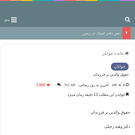
جستجو برای
منو
سر دفتر فساد در زمین‌، دوری وکناره‌گیری از راه خداست‌!
خانه
»
جوانان
جوانان
حقوق والدین بر فرزندان
۸۷/۰۸/۰۷
آخرین به روز رسانی: ۹۱/۰۸/۲۰
۰
2,885
خواندن این مطلب 13 دقیقه زمان میبرد
حقوق والدین بر فرزندان
دکتر وهبه زحیلی