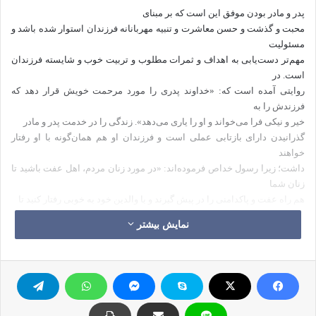
پدر و مادر بودن موفق این است که بر مبنای
محبت و گذشت و حسن معاشرت و تنبیه مهربانانه فرزندان استوار شده باشد و
مسئولیت
مهم‌تر دست‌یابی به اهداف و ثمرات مطلوب و تربیت خوب و شایسته فرزندان
است. در
روایتی آمده است که: «خداوند پدری را مورد مرحمت خویش قرار دهد که
فرزندش را به
خیر و نیکی فرا می‌خواند و او را یاری می‌دهد». زندگی را در خدمت پدر و مادر
گذرانیدن دارای بازتابی عملی است و فرزندان او هم همان‌گونه با او رفتار
خواهند
داشت؛ زیرا رسول خداص فرموده‌اند: «در مورد زنان مردم، اهل عفت باشید تا
زنان شما
هم راه عفت و پاکدامنی را در پیش گیرند و با والدین خود به خوبی رفتار کنید تا
فرزندان‌تان هم با شما به خوبی رفتار کنند».
نمایش بیشتر
رسول خداص فرموده‌اند: «خداوند مجازات همه
گناهان ـ هر کدام را که بخواهد ـ به روز حساب قیامت موکول می‌نماید، به جز
اذیت و
آزار پدر و مادر که مجازات آن را در دنیا گریبان‌گیر فرزندان نافرمان می‌گرداند».