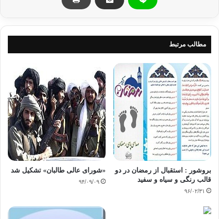
در واقع بیان حقوق و مسئولیت‌ها بدین خاطر
است که تا هم‌چون قوانین محاکم و دادگاه‌ها به هنگام اختلاف و نزاع ملاک
قضاوت و
عمل قرار گیرند و حق و ناحق را مشخص سازند. حقوق پدر و مادر نیز در حسن
مطالب مرتبط
معاشرت و
فرمانبرداری و پرهیز از آزار جسمی و روحی آنها به وسیله کردار و رفتار در زمان
حیات و پس از مرگ آنهاست و سرچشمه این حقوق یا آیات قرآن یا احادیث
رسول خداست و
التزام فرزندان به این مسئولیت‌ها فرض عین است؛ زیرا پدر و مادر سبب وجود
و زندگی
فرزندان را فراهم نموده‌اند و لازم است از هیچ تلاشی برای حل مشکلات و جلب
رضایتشان دریغ نشود.
مسئولیت فرزندان در مقابل پدر و مادر که در
حال حیات قرار دارند عبارتند از :
بروشور : استقبال از رمضان در دو
«شورای عالی طالبان» تشکیل شد
قالب رنگی و سیاه و سفید
۹۴/۰۹/۰۹
1- نیکی و فرمانبرداری
۹۶/۰۲/۳۱
فرزندان موظفند که با والدین خود به بهترین
روش رفتار نمایند و از هر نوع بدرفتاری با ایشان پرهیز کنند و حتی از گفتن کلمه