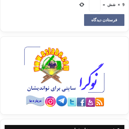
عنوان «باب جهاد» به شرط اجازه پدر و مادر و در کتاب «الأدب المفرد» نیز
9
×
شش
=
فصلی را
به عنوان «کسانی که بدون اجازه پدر و مادر حق رفتن به جهاد را ندارند» قرار
داده
است.
یکی از بارزترین نمونه‌هایی که بیانگر عدم
اطاعت از پدر و مادر به دلیل تضاد آن با فرمان خداوند است، موضع سعد بن ابی
وقاص
در برابر مادر مشرک خویش است. مادر او سوگند یاد کرد که تا زمانی سعد از
دین اسلام
دست برندارد، لب به آب و غذا نزند و خود را شستشو ندهد. اما سعد بن ابی
وقاص با
جرأت و استقامت تمام بر ایمان خطاب به او فرمود: مادر! به نام خداوند سوگند
اگر
دارای صد جان باشی و هر ساعت یک بار جان بدهی، از دین محمد دست
برنخواهم داشت».
از طرف دیگر بی‌توجهی به خدمت و مراقبت از
پدر و مادر عصیان و نافرمانی است و آزار آنان جزو گناهان کبیره‌ای به شمار