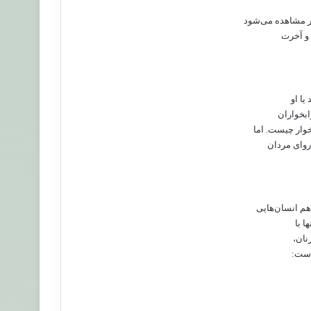
تر مشاهده می‌شود
 و آخرت
یا او
ابخواران
وار چیست. اما
روای مردان
 هم انسان‌هایی
ا با
نان،
است: