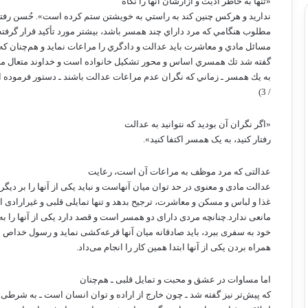
«تنها به خاطر اذيت و آزارشان آنها را نگاه
نداريد و هركس چنين كند به راستي به خويشتن ستم كرده است». حُسن رفت
مطلوب هنگامي كه مرد داراي چند همسر باشد، بيشتر مورد تأكيد قرار گرفت
مسائل مادي و معاشرت بايد عدالت و دادگري را مراعات نمايد و هم‌چنان كه 
گفته شد تك همسري اساس و محور تشكيل خانواده است و خداوند متعال مردا
به يك همسر ـ زماني كه نگران عدم مراعات عدالت باشند ـ دستور فرموده ا
/ 3)
«اگر نگران آن بودید که نتوانید به عدالت
رفتار کنید، به یک همسر اکتفا کنید».
عدالتی که مرد موظف به مراعات آن است، رعایت
عدالت مادی و معنوی در حد توان میان آنهاست و نباید یکی از آنها را بر دیگر
غذا و لباس و مسکن و معاشرت، ترجیح بدهد و تنها تمایلی قلبی و غیرارادی 
مانعی ندارد.چنانچه مردی دارای دو همسر است و قصد دارد یکی از آنها را به
خود به سفری ببرد، باید صادقانه میان آنها قرعه‌کشی نماید و رسول خداص به
همراه بردن یکی از آنها ابتدا همین کار را انجام می‌داد.
اما مساوات در عشق و محبت و تمایل قلبی ـ هم‌چنان‌
که پیش‌تر نیز گفته شد ـ چون خارج از اراده و توان انسان است ـ به شرطی 