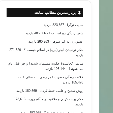
پربازدیدترین مطالب سایت
سایت نوگرا
- 823,867 بازدید
شعر، زندگی زیبـاســـت !
- 485,306 بازدید
عشق زن به غیر شوهر
- 280,263 بازدید
حکم نوشیدن آبجو (بیره) در اسلام چیست ؟
- 271,329
بازدید
میانمار کجاست؟ چگونه مسلمان شدند؟ و چرا قتل عام
می شوند؟
- 196,144 بازدید
خلاصه زندگی حضرت عمر رضی الله تعالی عنه
-
185,476 بازدید
روش صحیح و علمی حفظ کردن
- 180,569 بازدید
حکم بوسه کردن و ملاعبه در هنگام روزه
- 173,616
بازدید
نصیب زن در بهشت چیست؟
- 152,965 بازدید