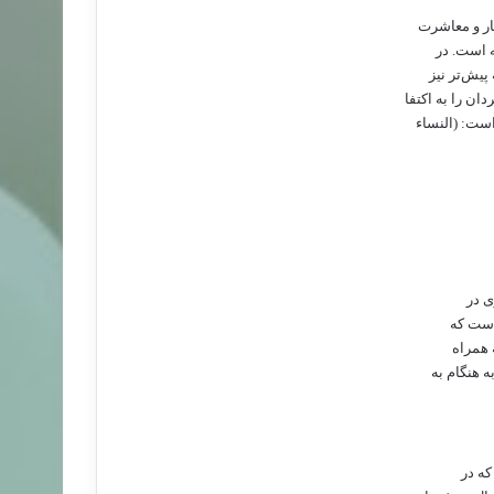
ار و معاشرت
ه است. در
پيش‌تر نيز
ن را به اكتفا
ست: (النساء
ی در
است که
 همراه
 هنگام به
که در