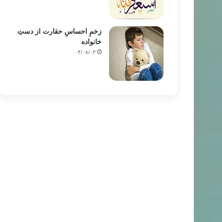
زخمِ احساسِ حقارت از دستِ
خانواده
۰۴/۰۸/۰۳