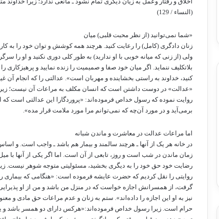
اخلاق و رفتار وعمل به زیان دیگری تمام نشود ـ مانعی ندارد؛ زیرا خداوند مت
(النساء / 129)
«شما نمی‌توانید (از نظر محبت قلبی) میان
زنان دادگری (کامل) را رعایت کنید. هرچند همه کوشش و توان خود را به کار ب
ولی (از زنی که میانه خوبی با او ندارید) به طور کلی دوری نکنید و او را سرگر
بلاتکلیف ننماید. اگر میان خود صفا و صمیمیت را زنده نمایید و پرهیزکاری را
کنید، خداوند به راستی بخشاینده و مهربان است». عدالتی را که انجام آن 
«عدالت» در دوست داشتن است که انسان مکلف به مراعات آن نیست؛ زی
روایت نموده که رسول خداص فرموده‌اند: «پروردگارا این عدالتی است که 
برمی‌آید و در مورد آن‌چه که نمی‌توانم مرا مورد ملامت قرار مده».
اما مراعات عدالت در معاشرت و ماندن شبانه
در خانه هر یک از آنها ـ هرچند سالمند و بیمار هم باشد ـ واجب است. و اسا
زمان‌ ماندن در شب است و روز، تابعی از آن است. اما اگر یکی از آنها با میل
رضایت خود حق خود را به دیگری بخشید، مسئولیتی متوجه شوهر نیست. زیر
روایتی را نقل کردیم که حضرت عایشه فرموده است: «هنگامی که بیمار
گرفت، از همسرانش اجازه خواست که در منزل من باشد و من از او پذیرایی 
نیز به او این اجازه را داده‌اند». ستم به زنان و عدم مراعات حق مادی و معن
حرام است. زیرا رسول خداص فرموده‌‌اند:«هرکس دارای دو همسر باشد و یک