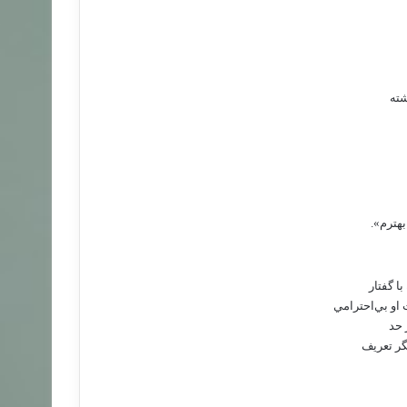
شته
بهترم».
ا گفتار
 او بي‌احترامي
 حد
گر تعريف