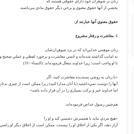
زنان بر شوهران خود داراي حقوقي هستند كه
بخشي از آنها حقوق معنوي و برخي ديگر حقوق مادي مي‌باشند.
حقوق معنوي آ‌نها عبارتند از:
1- معاشرت و رفتار مشروع
زنان موهبتي خدايي‌اند كه در نزد شوهران‌شان
به امانت گذاشته شده‌اند و حُسن معاشرت و برخورد لفظي و عملي صحيح و
با او واجب است؛ زيرا خداوند متعال فرموده‌اند: (النساء / 19)
«با زنان به روشي پسنديده معاشرت كنيد، اگر
آنها را دوست نمي‌داشتيد (با آنان مدارا كنيد) زيرا ممكن است از چيزي بدتان 
اما خداوند خير و بركت بسياري را در آن قرار داده باشد».
هم‌چنين رسول خداص فرموده‌اند:
«هيچ مردي نبايد با همسرش دشمني كند و او را
آزار دهد، اگر يكي از اخلاق او را نپسندد، ممكن است از اخلاق ديگر او راضي