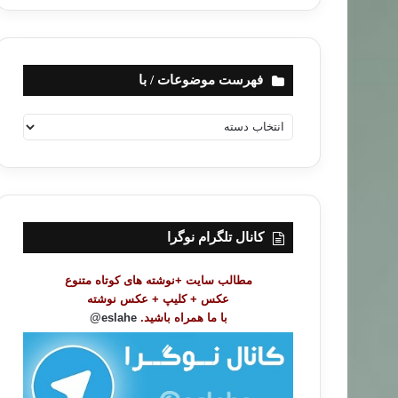
فهرست موضوعات / با
ف
ه
ر
س
ت
م
و
کانال تلگرام نوگرا
ض
و
مطالب سایت +نوشته های کوتاه متنوع
ع
عکس + کلیپ + عکس نوشته
ا
با ما همراه باشید.
eslahe@
ت
/
ب
ا