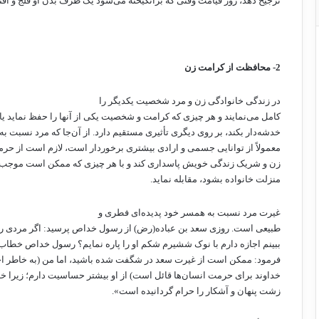
ترجیح دهد، روز قیامت وقتی که برانگیخته می‌شود یک طرف بدن او فلج و اف
2- محافظت از کرامت زن
در زندگی خانوادگی زن و مرد شخصیت یکدیگر را
کامل می‌نمایند و هر چیزی که کرامت و شخصیت یکی از آنها را حفظ نماید یا 
خدشه‌دار بکند، بر روی دیگری تأثیری مستقیم دارد. از آن‌جا که مرد نسبت به
معمولاً از توانایی جسمی و ارادی بیشتری برخوردار است، لازم است از حر
زن و شریک زندگی خویش پاسداری کند و با هر چیزی که ممکن است موجب زی
منزلت خانواده بشود، مقابله نماید.
غیرت مرد نسبت به همسر خود پدیده‌ای فطری و
طبیعی است. روزی سعد بن عباده(رض) از رسول خداص پرسید: اگر مردی را
ببینم اجازه دارم با نوک ششیرم شکم او را پاره نمایم؟ رسول خداص خطاب 
فرمود: ممکن است از غیرت سعد در شگفت شده باشید، اما من (به خاطر اح
خداوند برای حرمت انسان‌ها قائل است) از او بیشتر حساسیت دارم؛ زیرا خد
زشت پنهان و آشکار را حرام گردانیده است».