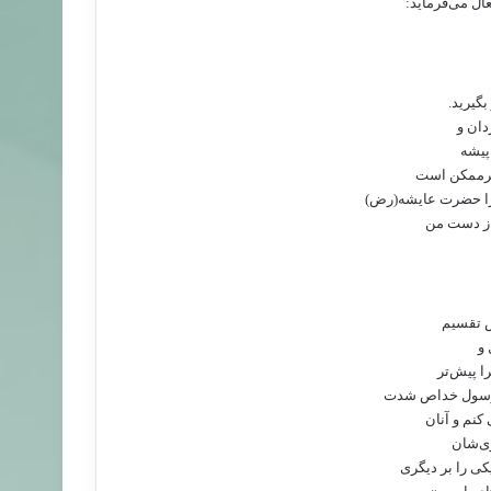
عال می‌فرماید:
گیرید.
دان و
 پیشه
غیرممکن است
را حضرت عایشه(رض)
از دست من
س تقسیم
 و
ا پیش‌تر
ی رسول خداص شدت
کنم و آنان
وی‌شان
ی را بر دیگری