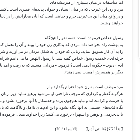
اما متأسفانه در میان بسیاری از هنرپیشه‌های
مرد و زن این غیرت ـ که در میان انسان و حیوان پدیده‌ای فطری است ـ کم
و در واقع میان این بی‌غیرتی جرم و جنایتی است که آنان مجازاتش را در دنیا
خواهند چشید.
رسول خداص فرموده است: «سه نفر را هیچ‌گاه
به بهشت راه نخواهند داد: مردی که بدکاری زن خود را ببیند و آن را تحمل کند 
را به آن کار تشویق نماید، زنانی که خود را به شکل مردان در می‌آورند و شر
حرفه‌ای». خدمت رسول خداص گفته شد: یا رسول اللهص ما می‌دانیم شرابخ
آدم «دیوت» چگونه آدمی است؟ فرمود: «مردانی هستند که به رفت و آمد نا
دیگر بر همسرش اهمیت نمی‌دهند».
مرد موظف است به زن خود احترام بگذارد و از
هرگونه گفتار و کرداری که موجب ناراحتی او می‌شود پرهیز نماید. زیرا زنان
با حرمت و کرامت‌اند و نباید هم‌چون برده و خدمتکار با آنها برخورد بشود و تنه
نگاه لذت‌های جسمی به آنها نگاه بشود. و این آدم‌های نااهل و ناآگاهند که با ز
با بی‌حرمتی و توهین و استهزاء برخورد می‌کنند؛ زیرا خداوند متعال فرموده 

وَ لَقَدْ كَرَّمْنا بَنی‏ آدَم‏

(الاسراء / 70)