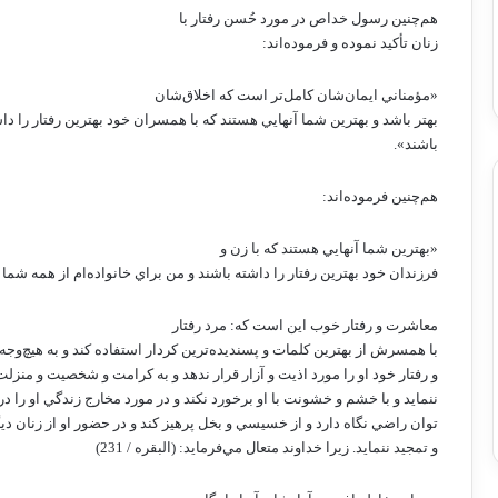
هم‌چنين رسول خداص در مورد حُسن رفتار با
زنان تأكيد نموده و فرموده‌اند:
«مؤمناني ايمان‌شان كامل‌تر است كه اخلاق‌شان
بهتر باشد و بهترين شما آنهايي هستند كه با همسران خود بهترين رفتار را دا
باشند».
هم‌چنين فرموده‌اند:
«بهترين شما آنهايي هستند كه با زن و
فرزندان خود بهترين رفتار را داشته باشند و من براي خانواده‌ام از همه شما 
معاشرت و رفتار خوب اين است كه: مرد رفتار
با همسرش از بهترين كلمات و پسنديده‌ترين كردار استفاده كند و به هيچ‌وجه ب
و رفتار خود او را مورد اذيت و آزار قرار ندهد و به كرامت و شخصيت و منزلت
ننمايد و با خشم و خشونت با او برخورد نكند و در مورد مخارج زندگي او را در
توان راضي نگاه دارد و از خسيسي و بخل پرهيز كند و در حضور او از زنان دي
و تمجيد ننمايد. زيرا خداوند متعال مي‌فرمايد: (البقره / 231)