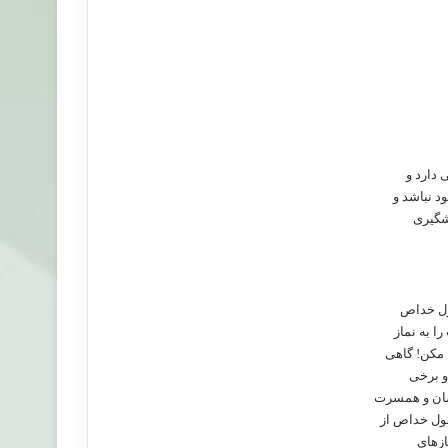
 دارد و
د نباشد و
یشگیری
ول خداص
ا به نماز
 مکن! گاهی
 و برخی
شمان و همسرت
سول خداص از
ازهای