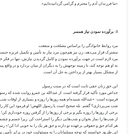
«ما فرزندان آدم را محترم و گرامی گردانیده‌ایم».
3- برآورده نمودن نیاز همسر
مرد روابط خانوادگی را براساس مصلحت و منفعت
مشترک قرار می‌دهد، زن نیز هم‌چون مرد نیاز به تأمین و تکمیل غریزه جنسی
مرد لازم است در جهت برآورده نمودن و کامل گردیدن نیازش، تنها در فکر خو
به او هم توجه کند، تا زمینه توجهش را به دیگران از میان بردارد و در واقع پ
از مشکل بسیار بهتر از پرداختن به حل آن است.
این حق زنان حقی ثابت است که در سنت رسول
خداص مورد تأکید قرار گرفته است. از عبدالله بن عمرو روایت شده که رس
فرموده است: «عبدالله شنیده‌ام همه روزها را روزه و بسیاری از اوقات شب ر
شب می‌پردازی؟ گفتم: بله صحیح است یا رسول اللهص! او فرمود این کار را
برخی از روزها را روزه بگیر و برخی از روزها را از گرفتن روزه خودداری کن!
از شب‌ها را نماز بخوان و شب‌هایی دیگر را استراحت کن. زیرا جسم و چ
هر کدام حق و حقوقی برعهده تو دارند و حق هر یک را به خوبی ادا کن!» ر
این طریق خواستند که توجه مسلمانان را به مسئولیت خود در برابر تأمین نی