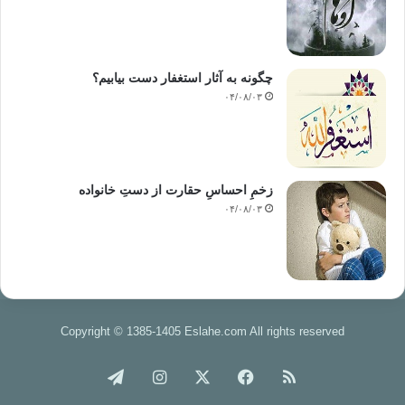
چگونه به آثار استغفار دست بیابیم؟
۰۴/۰۸/۰۳
زخمِ احساسِ حقارت از دستِ خانواده
۰۴/۰۸/۰۳
Copyright © 1385-1405 Eslahe.com All rights reserved
خوراک
فیس
X
اینستاگرام
تلگرام