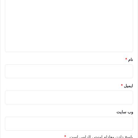
ی
د
گ
ا
ه
*
نام
*
ایمیل
*
وب‌ سایت
پاسخ دادن معادله امنیتی الزامی است .
*