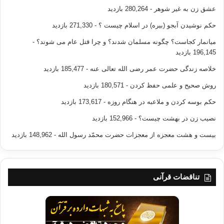
عشق زن به غیر شوهر
- 280,264 بازدید
حکم نوشیدن آبجو (بیره) در اسلام چیست ؟
- 271,330 بازدید
میانمار کجاست؟ چگونه مسلمان شدند؟ و چرا قتل عام می شوند؟
-
196,145 بازدید
خلاصه زندگی حضرت عمر رضی الله تعالی عنه
- 185,477 بازدید
روش صحیح و علمی حفظ کردن
- 180,571 بازدید
حکم بوسه کردن و ملاعبه در هنگام روزه
- 173,617 بازدید
نصیب زن در بهشت چیست؟
- 152,966 بازدید
بیست و هشت معجزه از معجزات حضرت محمّد رسول الله
- 148,962 بازدید
تناقضات قرآنی