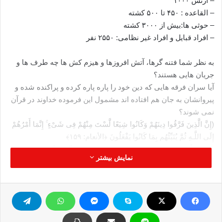
– ارتش ۱۰۰۰
– القاعده : ۴۵۰ تا ۵۰۰ کشته
– حوثی ها:بیش از ۳۰۰۰ کشته
– افراد قبایل و افراد غیر نظامی: ۲۵۵۰ نفر
به نظر شما فتنه گرها، آتش افروزها و هیزم کش ها چه طرف ها و
جریان هایی هستند؟
آیا سران فرقه هایی که دین خود را پاره پاره کرده و پراکنده شده و
پیروانشان به جان هم افتاده اند مشمول این فرموده خداوند در قرآن
نمی شوند؟
(إِنَّ الَّذِینَ فَرَّقُوا دِینَهُمْ وَکَانُوا شِیَعًا لَّسْتَ مِنْهُمْ فِی شَیْءٍ ۚ إِنَّمَا أَمْرُهُمْ
إِلَى اللَّـهِ ثُمَّ یُنَبِّئُهُم بِمَا کَانُوا یَفْعَلُونَ ﴿الأنعام: ١۵٩﴾
«مسلماً کسانی که دینشان را پاره پاره کردند، وگروه گروه شدند، تو
نمایش بیشتر
(ای پیامبر و ای پرهیزکاران) در هیچ چیزی با آنان پیوندی نداری، سر و
کار آنان فقط با خداست، سپس به اعمالی که همواره انجام می
دادند، آگاهشان می کند.»
منبع: صلاح الدین. نت