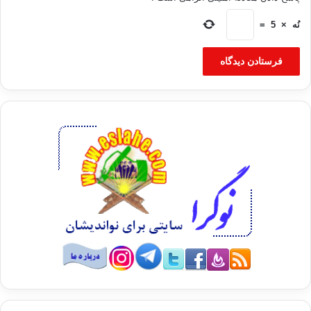
نُه
×
5
=