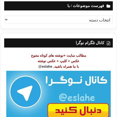
فهرست موضوعات / با
ف
ه
ر
س
ت
کانال تلگرام نوگرا
م
و
مطالب سایت +نوشته های کوتاه متنوع
ض
عکس + کلیپ + عکس نوشته
و
با ما همراه باشید.
eslahe@
ع
ا
ت
/
ب
ا