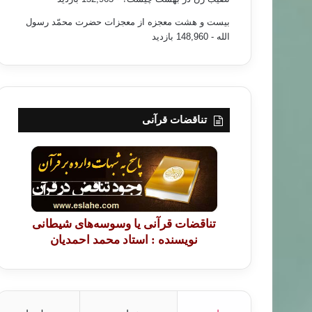
بیست و هشت معجزه از معجزات حضرت محمّد رسول
الله
- 148,960 بازدید
تناقضات قرآنی
تناقضات قرآنی یا وسوسه‌های شیطانی
نویسنده : استاد محمد احمدیان