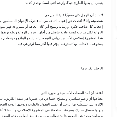
ينبغي أن يعيها القارئ جيدًا، وأزعم أنني لستُ وحدي كذلك.
لا شك أن الرجل كان متميزًا غاية التميز في
شخصيته وأنا لا أتحدث عن إعجاب أتباعه من أبناء حركة الإخوان المسلمين، و
إعجاب كل صاحب فكرة، ورسالة ومنهج أين كان اتجاهه أو مشروعه فهو نموذج
الروعة لكل صاحب قضية عادلة يناضل من أجلها، وتزداد الروعة ويعلو بريقها إ
هذا المشروع إسلامي الأساس، رباني التوجه، يتصالح مع الواقع ولا يتصادم مع
يستوعب الأحداث، ولا تستوعبه، يؤثر فيها أكثر مما تُؤثر هي فيه.
الرجل الكاريزما
أعتقد أن أحد الصفات الأساسية والحيوية التي
يحتاجها أي زعيمٍ سياسي أو مصلح اجتماعي في عصرنا هي صفة الكاريزما تل
الآثرة التي يستطيع بها الرجل أن يملك العقول والقلوب ويوجهها الوجه الصح
بدونها سنظل نتحرك بسرعة السلحفاة في المشروع الإصلاحي، وأنا هنا لا أت
يربطون وجود هذه الصفة بتاريخٍ نضالي طويل، وعريض لصاحب هذه الصفة، و