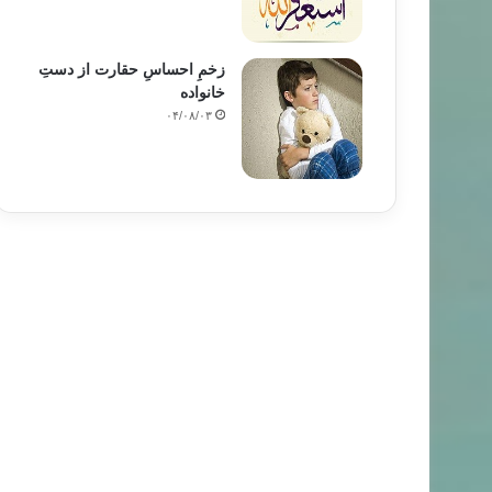
زخمِ احساسِ حقارت از دستِ
خانواده
۰۴/۰۸/۰۳