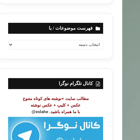
فهرست موضوعات / با
ف
ه
ر
س
ت
م
و
کانال تلگرام نوگرا
ض
و
مطالب سایت +نوشته های کوتاه متنوع
ع
عکس + کلیپ + عکس نوشته
ا
با ما همراه باشید.
eslahe@
ت
/
ب
ا