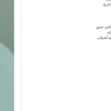
تاريخ
إخلاص عميق
اع
غة الخطاب