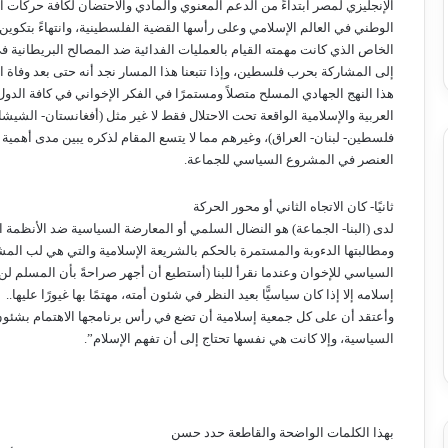
الإنجليزي لمصر ابتداءً من الدعم المعنوي والمادي والاحتضان لكافة حركات ا
الوطني في العالم الإسلامي وعلى رأسها القضية الفلسطينية، وانتهاءً بتكوين
الخاص الذي كانت مهمته القيام بالعمليات الفدائية ضد المصالح البريطانية 
إلى المشاركة بحرب فلسطين، وإذا تتبعنا هذا المسار نجد أنه حتى بعد وفا
هذا النهج الجهادي المسلح متصلاً ومستمرًا في الفكر الإخواني في كافة الدول
العربية والإسلامية الواقعة تحت الاحتلال فقط لا غير مثل (أفغانستان- الشيشا
فلسطين- لبنان- العراق)، وغيرهم مما لا يتسع المقام لذكره يبين مدى أهمية 
العنصر في المشروع السياسي للجماعة.
ثانيًا- كان الاتجاه الثاني أو محور الحركة
لدى (البنا- الجماعة) هو النضال السلمي أو المعارضة السياسية ضد الأنظمة ا
ومطالبتها الدءوبة والمستمرة بالحكم بالشريعة الإسلامية والتي هي لب الم
السياسي للإخوان وعندما نقرأ للبنا (أستطيع أن أجهر صراحةً بأن المسلم لن 
إسلامه إلا إذا كان سياسيًّا بعيد النظر في شئون أمته، مهتمًا بها غيورًا عليها..
وأعتقد أن على كل جمعية إسلامية أن تضع في رأس برنامجها الاهتمام بشئون
السياسية، وإلا كانت هي نفسها تحتاج إلى أن تفهم الإسلام”.
بهذا الكلمات الواضحة والقاطعة حدد حسن