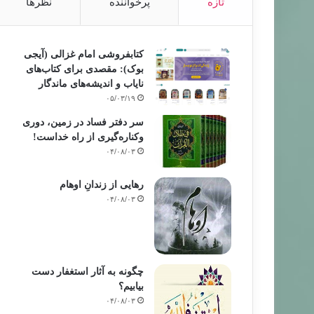
تازه
پرخواننده
نظرها
کتابفروشی امام غزالی (آیجی
بوک): مقصدی برای کتاب‌های
نایاب و اندیشه‌های ماندگار
۰۵/۰۳/۱۹
سر دفتر فساد در زمین‌، دوری
وکناره‌گیری از راه خداست‌!
۰۴/۰۸/۰۳
رهایی از زندانِ اوهام
۰۴/۰۸/۰۳
چگونه به آثار استغفار دست
بیابیم؟
۰۴/۰۸/۰۳