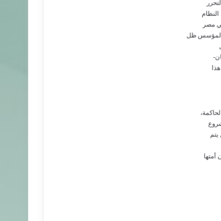
لتحرر
 النظام
في مصر
ة المؤسس ظل
ن-
هذا
لحاكمة،
شروع
يتم
 أمتها