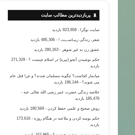
پربازدیدترین مطالب سایت
سایت نوگرا
- 823,858 بازدید
شعر، زندگی زیبـاســـت !
- 485,306 بازدید
عشق زن به غیر شوهر
- 280,263 بازدید
حکم نوشیدن آبجو (بیره) در اسلام چیست ؟
- 271,329
بازدید
میانمار کجاست؟ چگونه مسلمان شدند؟ و چرا قتل عام
می شوند؟
- 196,144 بازدید
خلاصه زندگی حضرت عمر رضی الله تعالی عنه
-
185,476 بازدید
روش صحیح و علمی حفظ کردن
- 180,569 بازدید
حکم بوسه کردن و ملاعبه در هنگام روزه
- 173,616
بازدید
نصیب زن در بهشت چیست؟
- 152,965 بازدید