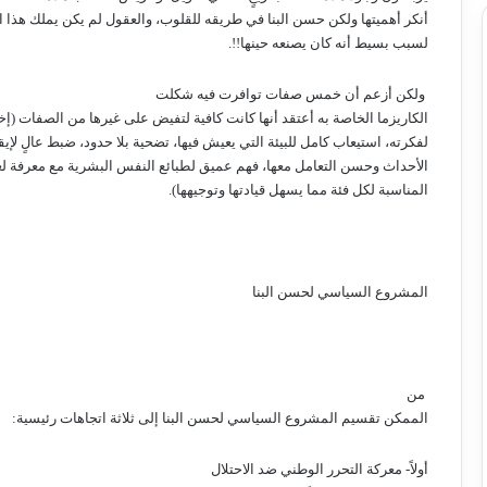
أنكر أهميتها ولكن حسن البنا في طريقه للقلوب، والعقول لم يكن يملك هذا ال
لسبب بسيط أنه كان يصنعه حينها!!.
ولكن أزعم أن خمس صفات توافرت فيه شكلت
الكاريزما الخاصة به أعتقد أنها كانت كافية لتفيض على غيرها من الصفات (
لفكرته، استيعاب كامل للبيئة التي يعيش فيها، تضحية بلا حدود، ضبط عالٍ لإيق
الأحداث وحسن التعامل معها، فهم عميق لطبائع النفس البشرية مع معرفة ل
المناسبة لكل فئة مما يسهل قيادتها وتوجيهها).
المشروع السياسي لحسن البنا
من
الممكن تقسيم المشروع السياسي لحسن البنا إلى ثلاثة اتجاهات رئيسية:
أولاً- معركة التحرر الوطني ضد الاحتلال