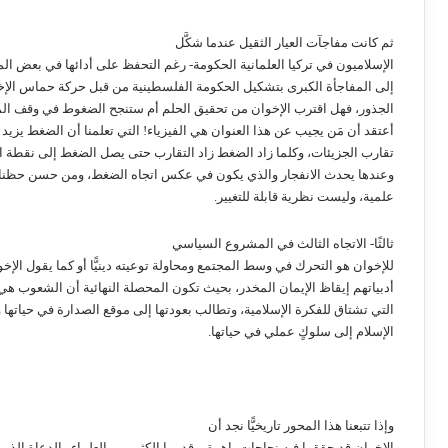
ثم كانت مفاجآت العيار الثقيل عندما شكَّل
الإسلاميون في تركيا العلمانية الحكومة- رغم التحفظ على أدائها في بعض ال
إلى المفاجأة الكبرى بتشكيل الحكومة الفلسطينية من قبل حركة حماس الإخو
الجذور، فهل اقترب الإخوان من تحقيق الحلم أم ستنجح الضغوط في وقف الم
أعتقد أن مَن يجيب عن هذا العنوان هي الفيزياء! التي تعلمنا أن الضغط يزيد
تقارب الجزيئات، وكلما زاد الضغط زاد التقارب حتى يصل الضغط إلى نقطة ا
وعندها يحدث الانفجار والذي يكون في عكس اتجاه الضغط، ومن حسن حظنا 
علمية، وليست نظرية قابلة للتغيير.
ثالثًا- الاتجاه الثالث في المشروع السياسي
للإخوان هو التحرك في وسط المجتمع ومحاولة توعيته دينيًّا أو كما يقول الإخ
أدبياتهم إيقاظ الإيمان المخدر، بحيث تكون المحصلة النهائية أن الشعوب هي
التي تشتاق للفكرة الإسلامية، وتطالب بعودتها إلى موقع الصدارة في حياتها 
الإسلام إلى سلوكٍ عملي في حياتها.
وإذا تتبعنا هذا المحور تاريخيًّا نجد أن
الإخوان قد حققوا فيه نجاحات باهرة، وقدموا الكثير من العلماء والدعاة الذين