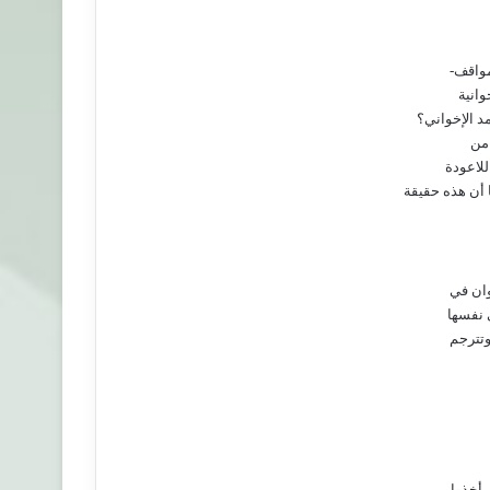
مواقف-
انية
د الإخواني؟
 من
للاعودة
أن هذه حقيقة
وان في
 نفسها
وتترجم
 أخذوا