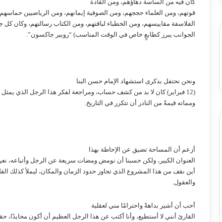
كان فيه من الساسة دهاؤهم، ومن القادة
قوتهم، ومن العلماء حججهم، ومن الصوفية إيمانهم، ومن الرياضيين حماسهم
الفلاسفة مقاييسهم، ومن الخطباء لباقتهم، ومن الكتاب رسالتهم، وكان كل 
الجوانب يبرز كطابعٍ خاص في الوقت المناسب) “روبير جاكسون”.
ونحن نحتفل بذكرى استشهاد الإمام حسن البنا
(12 فبراير) كان لا بد من كشف حساب، ومراجعة لفكر هذا الرجل الذي يمثل في حياته
ومماته قيمةً من النادر أن تتكرر في التاريخ.
أزعم أن المساحة تضيق عن الإحاطة بهذا
العنوان الكبير، ولكن حسبنا أن نومض ومضات سريعة عن الرجل وأتباعه، نعر
أين نقف من هذا المشروع الذي تجاوز حدود الزمان والمكان، ليملأ كذلك الق
والعقول.
أحب أن أشير بداهةً واحترامًا مني لعقلية
القارئ أنني لا أستطيع، وأنا أكتب عن هذا الرجل العظيم أن أكون محايدًا، حق