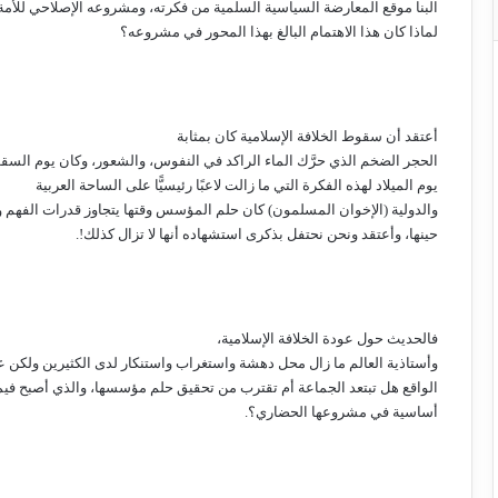
البنا موقع المعارضة السياسية السلمية من فكرته، ومشروعه الإصلاحي للأمة
لماذا كان هذا الاهتمام البالغ بهذا المحور في مشروعه؟
أعتقد أن سقوط الخلافة الإسلامية كان بمثابة
الحجر الضخم الذي حرَّك الماء الراكد في النفوس، والشعور، وكان يوم الس
يوم الميلاد لهذه الفكرة التي ما زالت لاعبًا رئيسيًّا على الساحة العربية
والدولية (الإخوان المسلمون) كان حلم المؤسس وقتها يتجاوز قدرات الفهم و
حينها، وأعتقد ونحن نحتفل بذكرى استشهاده أنها لا تزال كذلك!.
فالحديث حول عودة الخلافة الإسلامية،
وأستاذية العالم ما زال محل دهشة واستغراب واستنكار لدى الكثيرين ولكن 
الواقع هل تبتعد الجماعة أم تقترب من تحقيق حلم مؤسسها، والذي أصبح فيم
أساسية في مشروعها الحضاري؟.