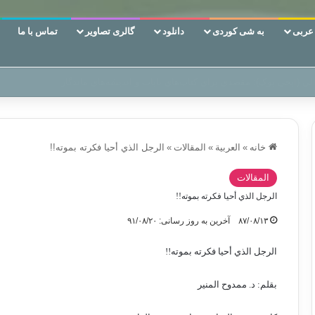
ربی
به شی کوردی
دانلود
گالری تصاویر
تماس با ما
ن‌، دوری وکناره‌گیری از راه خداست‌!
خانه
»
العربیة
»
المقالات
»
الرجل الذي أحيا فكرته بموته!!
المقالات
الرجل الذي أحيا فكرته بموته!!
۸۷/۰۸/۱۳
آخرین به روز رسانی: ۹۱/۰۸/۲۰
الرجل الذي أحيا فكرته بموته!!
بقلم: د. ممدوح المنير