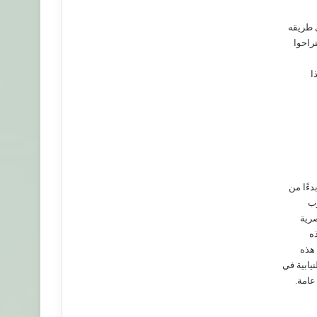
ي طريقه
راحوا
ا
دءًا من
رب
صرية
ه
 هذه
يابية في
عامة.