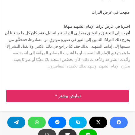
منهجنا في عرض التراث
اخترنا في عرض تراث الإمام الشهيد منهجًا
أقرب إلى التحقيق والتوثيق منه إلى الدراسة والتحليل، فقد كان كل ما يشغلنا أن
يخرج ذلك التراثُ الثمين إلى النور في صورةٍ موثوقٍ من مصادرها، فنتحقَّق من
نسبتها إلى إمامنا الشهيد.. لذلك فقد كنا نراجع في ذلك الكثير، ولا نقبل للنشر إلا
ما هو بتوقيعِ الإمام البنا نفسه، أو ما أشارت المصادر الموثَّقة إلى أنه بقلمه،
وأكدت الشواهد والأحداث ذلك، كأن تخصِّص المجلة بابًا معيَّنًا أو عنوانًا بعينه
يحرِّره الإمام الشهيد، وشهد بذلك تلاميذه المعاصرون.
ومن الأمور التي كانت جديدةً علينا
نمایش بیشتر
واكتشفناها في بعض المقالات والأبواب توقيع الإمام الشهيد بكنية له، مثل: أبو
وفاء، وأبو علي، والحسن، ولم نعتمد تلك المقالات إلا بعد أن تأكَّدنا من نسبَتِها
إليه، إما عن طريق نص المجلة على ذلك، أو عن طريق تحليل المحتوى، وضمِّ
الشواهد
والأحداث بعضها إلى بعض، وتأكيد ذلك بقرائن قوية، فضلاً عن الرجوع إلى
العارفين من