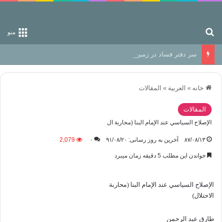
جستجو برای
منو
سر دفتر فساد در زمین‌، دوری وکناره‌گیری از راه خداست‌!
خانه
»
العربیة
»
المقالات
المقالات
الإصلاح السياسي عند الإمام البنا (محاربة ال
۸۷/۰۸/۱۳
آخرین به روز رسانی: ۹۱/۰۸/۲۰
۰
2,079
خواندن این مطلب 5 دقیقه زمان میبرد
الإصلاح السياسي عند الإمام البنا (محاربة
الاحتلال)
طارق عبد الرحمن