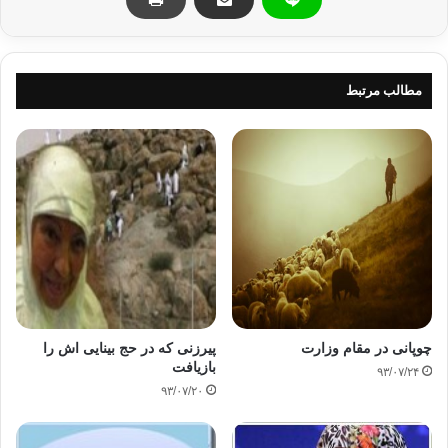
تلاميذه.
مطالب مرتبط
ونرجِّح أن الإمام الشهيد كان يفعل ذلك حتى
لا يظهر اسمُه على كثير من مقالات المجلة، خاصةً في بعض فروع العلم، مثل:
تاريخ
الأدب، والنقد الأدبي، والحق أنه لو تفرَّغ لهذه العلوم لفاق كثيرًا من رجالِها،
ولكن بالرغم من أنه عالمٌ جهبذٌ في كثير من فروع العلم إلا أن همَّه الأكبر هو
تسخير هذه العلوم في استعادة الشخصية الإسلامية التي افتقدناها تربيةً وتكوينًا.
لقد اقتصر عملُنا في تحقيق نصِّ مقالات
التراث على:
چوپانی در مقام وزارت
پیرزنی که در حج بینایی اش را
بازیافت
۹۳/۰۷/۲۴
1- تخريج الآيات والأحاديث الواردة فيها،
۹۳/۰۷/۲۰
حتى وإن كان الإمام الشهيد قد قام بتخريج بعضها، وفي تلك الحالات نعتمد على
تخريجه