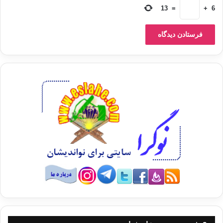
المُصلِحين والاعتراف بفضلهم.
13
=
+
6
5- البحث عن المشترَك بينه وبين المخالفين
ودعوتهم للعمل من خلاله.
6- البُعد عن الخصومة الشخصية، واعتبار أن
الاختلاف في الرأي لا يفسد للودِّ قضيةً.
7- تقديم المعارف والعلوم والخبرات؛
باعتبارها منهجًا عمليًّا وليست ترفًا فكريًّا.
8- أنه لا يمكن تطبيق هذه البرامج إلا من
خلال جماعة.
المقدمة