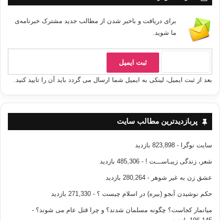
عَلَيْكُمْ الْقِتَالُ﴾ (البقرة: من الآية 216) ﴿وَجَاهِدُوا فِي اللهِ حَقَّ
جِهَادِهِ﴾ (الحج: من الآية 78)، وأن الواحد من أصحاب رسول الله كان يقف في
برای دریافت و باخبر شدن از مطالب جدید مشترک خبرنامه‌ی
صفوف
ما شوید.
الصلاة فيذكر مكانه في صفوف القتال، هؤلاء المسلمون الكرام إذا أدركوا هذه
الحقيقة
وعقلوها فماذا يفصلهم عن الإخوان المسلمين؟!
بعد از ثبت ایمیل، لینکی به ایمیل شما ارسال می گردد باید آن را تایید کنید.
الإخوان وأنصار السنة :
پربازدیدترین مطالب سایت
سایت نوگرا
- 823,898 بازدید
أنصار السنة هي جماعة انشقت عن الجمعية
شعر، زندگی زیبـاســـت !
- 485,306 بازدید
الشرعية التي أسَّسها الشيخ محمود خطاب السبكي، وكان على رأسهم الشيخ
محمد حامد الفقي،
عشق زن به غیر شوهر
- 280,264 بازدید
ورغم جهوده في خدمة العلم إلا أنه كان كثيرًا ما يعتبر بعض الفرعيات الفقهية من
حکم نوشیدن آبجو (بیره) در اسلام چیست ؟
- 271,330 بازدید
أصل العقيدة، ويقف عندها؛ مما جعله لا يقبل أي تقارب أو اتفاق مع الجمعيات
الأخرى.
میانمار کجاست؟ چگونه مسلمان شدند؟ و چرا قتل عام می شوند؟
-