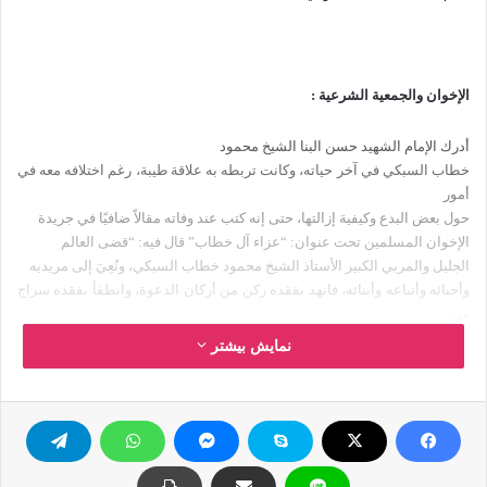
الإخوان والجمعية الشرعية :
أدرك الإمام الشهيد حسن البنا الشيخ محمود
خطاب السبكي في آخر حياته، وكانت تربطه به علاقة طيبة، رغم اختلافه معه في
أمور
حول بعض البدع وكيفية إزالتها، حتى إنه كتب عند وفاته مقالاً ضافيًا في جريدة
الإخوان المسلمين تحت عنوان: “عزاء آل خطاب” قال فيه: “قضى العالم
الجليل والمربي الكبير الأستاذ الشيخ محمود خطاب السبكي، ونُعِيَ إلى مريديه
وأحبائه وأتباعه وأبنائه، فانهد بفقده ركن من أركان الدعوة، وانطفأ بفقده سراج
من
سروج الإرشاد.
نمایش بیشتر
فلقد شغل الشيخ رحمه الله أوقاته مجدًا في
دعوته، سائرًا إلى غايته، لا يسأم ولا يمل، مهما أوذي في سبيلها أو وقفت في