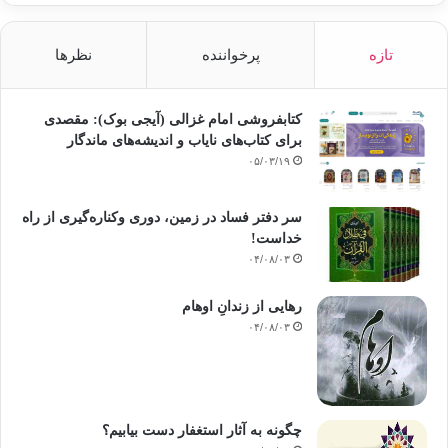
وللاختلاف في تحصيل العلم ومعرفة الأدلة، ولاختلاف البيئات والظروف،
وللاختلاف في
تقدير الدليل، إلا أنهم يتمنَّون أن يتوحَّد المسلمون جميعًا تحت راية واحدة؛
تازه
پرخواننده
نظرها
متفقين على الأصول الثابتة للإسلام، وأن الجماعات الإسلامية العاملة إن اختلفت
أساليبها في الدعوة فإن غايتها وأهدافها واحدة.
کتابفروشی امام غزالی (آیجی بوک): مقصدی
برای کتاب‌های نایاب و اندیشه‌های ماندگار
۰۵/۰۳/۱۹
وقد أفصح الأستاذ صالح عشماوي في مقال له
بمجلة (النذير) عن ضرورة اتحاد الهيئات الإسلامية من أجل تحقيق الغايات
سر دفتر فساد در زمین‌، دوری وکناره‌گیری از راه
المشتركة
خداست‌!
فقال:
۰۴/۰۸/۰۳
“إننا نعيب على الأحزاب تعددها،
رهایی از زندانِ اوهام
وندعوهم جميعًا إلى الوحدة نزولاً على إرادة الله؛ فما لنا نحن الداعين إلى هذا
۰۴/۰۸/۰۳
ونحن أقرب إلى الله من هذه الأحزاب، ونحن أعلم بكتاب الله وتعاليم الإسلام من
هؤلاء
الزعماء، وقد تعددت هيئاتنا وتوزعت جهودنا؟!
چگونه به آثار استغفار دست بیابیم؟