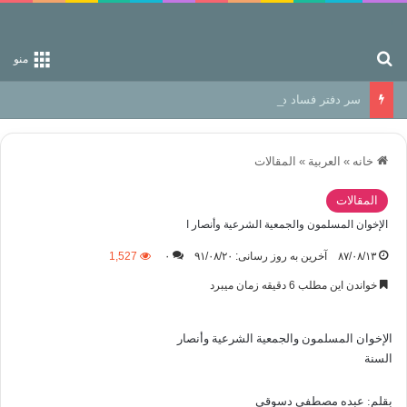
جستجو برای
منو
سر دفتر فساد در زمین‌، دوری وکناره‌گیری از راه خداست‌!
خانه
»
العربیة
»
المقالات
المقالات
الإخوان المسلمون والجمعية الشرعية وأنصار ا
۸۷/۰۸/۱۳
آخرین به روز رسانی: ۹۱/۰۸/۲۰
۰
1,527
خواندن این مطلب 6 دقیقه زمان میبرد
الإخوان المسلمون والجمعية الشرعية وأنصار
السنة
بقلم: عبده مصطفى دسوقي