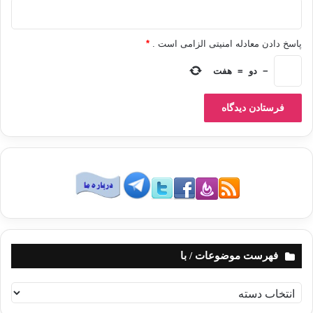
پاسخ دادن معادله امنیتی الزامی است .
*
وفي أنجال الشيخ الكرام من يسد الثغرة ويرأب
−
دو
=
هفت
الصدع ويملأ الفراغ، ويخفِّف الأسى بفراقه واللوعة بفقده، آجرهم الله في
مصيبتهم،
وعوَّضهم خيرًا منها، وسلام الله على الشيخ ورحمته وبركاته.
وقد رافق الإمام الشهيد خليفة الشيخ محمود
خطاب، وهو ابنه الشيخ أمين محمود خطاب، وكان على قدر من العلم، لكنه كان-
عليه
رحمة الله- يختلف عن شخصية أبيه كثيرًا؛ حيث جنح إلى شيء من الجمود في
آرائه
وفتواه بدعوى التمسك بالسنة، وكان الإمام الشهيد يتألم لذلك، وقد أراه الله رؤيا
فهرست موضوعات / با
في منامه أن الشيخ محمود خطاب السبكي يسلمه ساعته ويقول له: “يا حسن يا
ابني
ف
ساعتي معطلة، خذها وأصلحها لي”، فتناولها منه الإمام الشهيد وأصلحها له، وقد
ه
تأوَّل الإمام الشهيد تلك الرؤيا بأن من واجبه أن يعمل على استصلاح الميراث