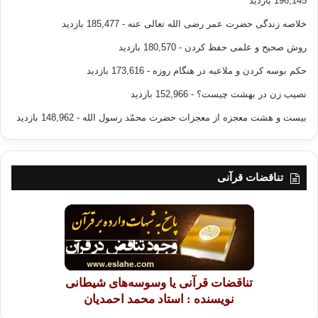
196,145 بازدید
خلاصه زندگی حضرت عمر رضی الله تعالی عنه
- 185,477 بازدید
ومع ذلك فلم يكن الإمام الشهيد- رحمه الله
روش صحیح و علمی حفظ کردن
- 180,570 بازدید
عليه- يسمح لأحدٍ من الإخوان قط بمهاجمة الشيخ حامد الفقي أو جماعته، ولا
حکم بوسه کردن و ملاعبه در هنگام روزه
- 173,616 بازدید
يسمح أن
يجلس في مجلس يسمع فيه نقدًا له؛ حرصًا على بقاء العلاقة الطيبة بينهما، رغم
نصیب زن در بهشت چیست؟
- 152,966 بازدید
أن
بیست و هشت معجزه از معجزات حضرت محمّد رسول الله
- 148,962 بازدید
الإمام الشهيد نفسه حاول أن يتقارب مع الشيخ حامد الفقي تحت مظلة “نتعاون
فيما اتفقنا عليه، ويعذر بعضنا بعضًا فيما اختلفنا فيه”، إلا أنه- رحمه الله-
رفض ذلك.
تناقضات قرآنی
في سبيل الوحدة
تناقضات قرآنی یا وسوسه‌های شیطانی
رغم إيمان الإخوان المسلمين منذ نشأتهم بأن
نویسنده : استاد محمد احمدیان
الاختلافات في الفروع أمرٌ لا بد منه؛ لاختلاف العقول في الفهم والاستنباط،