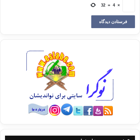
خود مناسب بداند آنان را نابود خواهد نمود، و براستي برخورد و عذاب خداوند
32
=
4
×
بسيار سخت است، و او توانا و انتقام گير است.
3. در ضمن بررسي و ملاحظه معلوم گرديده است که نفس انسان به مرور
زمان به گناه و معصيت عادت مي کند و آن را زيبا و لذتبخش مي نگرد، و
بخشي از سرشت او مي شود. و اينجاست که جايگاه و ارزش مسئوليت امر
به معروف و نهي از منکر معلوم مي گردد. زيرا هر گاه دعوت به کارهاي نيک و
پسنديده ترک بشود و براي انجام آن تلاش نشود، کم کم مردم به ترک آن
عادت مي کنند، و انجام دادنش به مرور زمان غير عادي و ناپسند مي گردد.
منکر نيز به همين صورت است، چنانچه براي از ميان برداشتن آن تلاش نشود
زمان زيادي نمي گذرد که گسترش مي يابد و فراگير مي شود، و بسياري از
مردم به آن عادت مي کنند و الفت مي گيرند،و کم کم از نظر آنان امري عادي
مي شود و گاهي ممکن است آن را هم خوب و پسنديده تصور کند. و اين
حالت درست همان حالت خاموش گرديدن چراغ بصيرت و مسخ گرديدن
انديشه و بينش بشري است. به همين دليل خداوند متعال وپيامبر گرامي او به
امر به معروف ونهي از منکر فرمان داده وآن را بر اهل ايمان واجب گردانيده
اند. و در راستاي باقي ماندن بر پاکي و خير و صلاح و پاسداري از شرافت و
کرامت و جايگاهشان در ميان ديگر ملتها در مورد آن بسيار سفارش فرموده
اند.