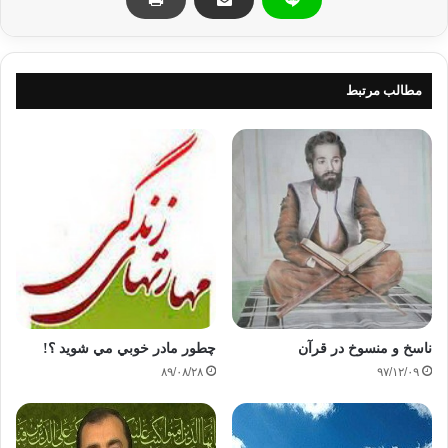
قرار داده مي فرمايد که: آنها امر به معروف و نهي از منکر را انجام مي دهند،
در اين مورد مي فرمايد:
« الذين ان مکّناهم في الارض اقاموا الصلاة و آتوا الزکاة و امروا بامعروف و
نهوا عن المنکر» (الحج: 41)
مطالب مرتبط
3. “کساني که چناچه در زمين به آنا ن قدرت و امکانات بدهيم نماز را برپا
داشته و زکات مي دهند و امر به معروف و نهي از منکر مي نمايند”. و از زبان
لقمان مي فرمايد:
« يا بني اقم الصلاة و أمر بالمعروف و انه عن المنکر و اصبر علي ما اصابک
انَّ ذلک من عزم الأمور » (لقمان: 17). “فرزندم، نماز را اقامه کن و امر به
معروف و نهي از منکر بنما و در مقابل آنچه برايت پيش مي آيد شکيبا باش،
زيرا اين (حاکي)از عزم (و اراده تو در مقابله با)امور است”.
4. پيامبر گرامي اسلام امر فرموده است که: “هر يک از شما منکر و ناروايي
را ديد، عملا آن را دگرگون کند، اگر نمي توانست با کلام به مخالفت با آن
برخيزد و اگر اين را هم نمي توانست، قلبا با آن مخالفت نمايد، و اين پايين
ترين درجه ايمان است”. همچنين مي فرمايد:”حتما امر به معروف و نهي از
منکر بنماييد!، در غير اين صورت بعيد نيست که خداوند عذاب و گرفتاري
ناسخ و منسوخ در قرآن
چطور مادر خوبي مي شويد ؟!
سختي را بر شما نازل نمايد، و پس از آن هر چه دعا نماييد از شما پذيرفته
۸۹/۰۸/۲۸
۹۷/۱۲/۰۹
نمي شود”.
4. پيامبر گرامي اسلام خبر داده است که:”هر مردمي که مرتکب معاصي مي
شوند، و در ميان آنان کساني باشند که بتوانند آنها را از آن باز دارند، و از آنان
جلوگيري ننمايند، بعيد نيست که خداوند همه آنها را دچار عذاب و گرفتاري