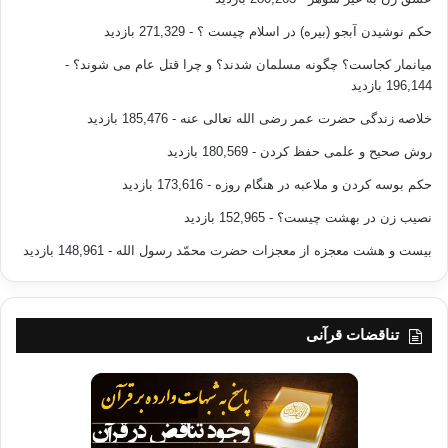
که مسئوليت و واجبي را ترک نموده يا کار خلافي را مرتکب شده است به
حکم نوشیدن آبجو (بیره) در اسلام چیست ؟
- 271,329 بازدید
مسئوليت خود عمل ننموده، به صورتي که روان وقلب او را تحت تأثير قرار
دهد او را نصيحت نمايد. و براي مثال:”موضوعاتي را که در راستاي تشويق و
میانمار کجاست؟ چگونه مسلمان شدند؟ و چرا قتل عام می شوند؟
-
ترسانيدن انسان در شريعت آمده صادقانه و با خلوص نيت و در خلوت براي او
196,144 بازدید
بازگو نمايد. و چنانچه اين روش هم مؤثر واقع نشد وبي فايده بود، با درشتي و
خلاصه زندگی حضرت عمر رضی الله تعالی عنه
- 185,476 بازدید
سختي با او سخن بگويد، و در صورتي که اين روش هم کارگر نيافتاد، – چنانچه
گناه و انحراف واسباب انحراف ديگران را فراهم نمايد – لازم است، حکومت و
روش صحیح و علمی حفظ کردن
- 180,569 بازدید
مسئولين را در جريان موضوع قرار دهد.
حکم بوسه کردن و ملاعبه در هنگام روزه
- 173,616 بازدید
7. چنانچه انسان نصيحت گر نتوانست عملا از کارهاي ناپسند ديگران جلو
گيري کند واندرز و نصيحت کلامي هم کارگر نبود، واز طرف ديگر، اگر اقدام به
نصیب زن در بهشت چیست؟
- 152,965 بازدید
امر به معروف و نهي از منکر مي نمود، جان و مال و آبروي او به صورتي غير
بیست و هشت معجزه از معجزات حضرت محمّد رسول الله
- 148,961 بازدید
قابل تحمل در معرض خطر قرار مي گرفت و توانايي صبر و تحمل آن را
نداشت، به مخالفت و ناخوشايند دانستن قلبي و دروني اکتفاء نمايد،زيرا
رسول خدا صلي الله عليه وسلم مي فرمايد:”هر يک از شما منکري را مشاهده
نمود عملا آن را تغيير دهد، و چنانچه نتوانست با کلام با آن به مخالفت بر
تناقضات قرآنی
خيزد و در غير اينصورت با قلب خود آن را ناپسند شمارد”.
——————————————–
منبع : كليات اسلام
مولف: ابوبكر جابر الجزايري
مترجم: عبدالعزيزسليمي