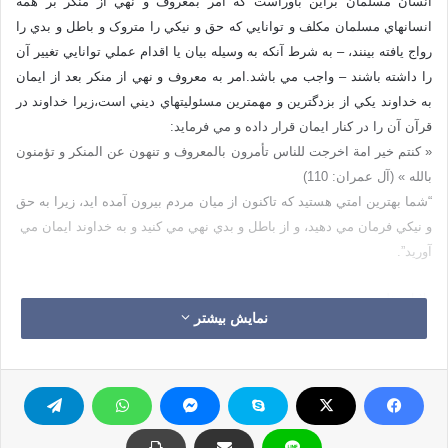
انسان مسلمان براين باوراست که امر بمعروف و نهي از منکر بر همه
انسانهاي مسلمان مکلف و توانايي که حق و نيکي را متروک و باطل و بدي را
رواج يافته بينند، – به شرط آنکه به وسيله بيان يا اقدام عملي توانايي تغيير آن
را داشته باشند – واجب مي باشد.امر به معروف و نهي از منکر بعد از ايمان
به خداوند يکي از بزدگترين و مهمترين مسئوليتهاي ديني است،زيرا خداوند در
قرآن آن را در کنار ايمان قرار داده و مي فرمايد:
« کنتم خير امة اخرجت للناس تأمرون بالمعروف و تنهون عن المنکر و تؤمنون
بالله » (آل عمران: 110)
“شما بهترين امتي هستيد که تاکنون از ميان مردم بيرون آمده ايد، زيرا به حق
و نيکي فرمان مي دهيد، و از باطل و بدي نهي مي کنيد و به خداوند ايمان مي
آوريد”.
دلايل نقلي
نمایش بیشتر
1. خداوند متعال مي فرمايد: « ولتکن منکم امة يدعون الي الخير و يأمرون
بالمعروف وينهون عن المنکر و اولئک هم المفلحون » (آل عمران: 104)
2. “از ميان شما گروهي (سازمان يافته)باشند که (مردم را)به خير فراخوانند،
و به نيکي فرمان دهند و از بدي پرهيز دارند، آنان هستند که پيروز و
رستگارند”.
2. خداوند متعال در مورد کساني که آنها را مشمول ياري و سر پرستي خود