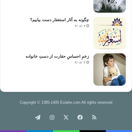
چگونه به آثار استغفار دست بیابیم؟
۰۴/۰۸/۰۳
زخمِ احساسِ حقارت از دستِ خانواده
۰۴/۰۸/۰۳
Copyright © 1385-1405 Eslahe.com All rights reserved
خوراک
فیس
X
اینستاگرام
تلگرام
بوک