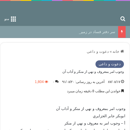
جستجو برای
منو
سر دفتر فساد در زمین‌، دوری وکناره‌گیری از راه خداست‌!
خانه
»
دعوت و داعی
دعوت و داعی
وجوب امر بمعروف و نهي از منکر و آداب آن
۸۷/۰۸/۱۷
آخرین به روز رسانی: ۹۱/۰۸/۲۰
۰
1,804
خواندن این مطلب 8 دقیقه زمان میبرد
وجوب امر بمعروف و نهي از منکر و آداب آن
ابوبكر جابر الجزايري
أ – وجوب امر به معروف و نهي از منکر