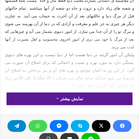
آن مجسمه ی انسانی بسازند،محبت دنیا فقط مال و جاه نیست بلکه قسمتها
و شعبه های زیاد دارد و ثروت و جاه دو شعبه از آنها میباشند. تمام حالتهای
قبل از مرگ دنیا و حاللتهای بعد از آن آخرت به حساب می آیند. به عبارت
دیگر هر چیزی به جز علم و معرفت و آزادی که در دنیا از آن بهرمند می شوی
و مرگ تو را از آن جدا می سازد، از امور دنیوی بشمار می آید و چیزهایی که
بعد از مرگ با خود می بری از امور اخروی محسوبند و اهل بصیرت از آنها
لذت می برند.
ولیکن آن امور گرچه در دنیا هست اما از دنیا نیست، و این بهره های دنیوی
بستگی دارد به مورد بهره و نصیب و اعمالی که برای اصلاح آن صورت می
گیرد. از این رو به اعیان موجود و بهره های آن و نیز پرداختن به اصلاح آن
مربوط می شود چنانکه خدای تعالی می فرماید:« إِنَّا جَعَلْنَا مَا عَلَى الأرْضِ زِينَةً
لَهَا لِنَبْلُوَهُمْ أَيُّهُمْ أَحْسَنُ عَمَلا » کهف/7
« ما چیزهایی را که بر روی زمین است زیور آن قرار دادیم، تا افراد بشر را
نمایش بیشتر
آزمایش کنیم که کدام یک از ایشان نیکوکار تر است.»
آنچه انسان از زمین می خواهد یا عین آن است که به منظور تهیه مسکن یا
برای کشاورزی مورد استفاده قرار می دهد و یا نباتات زمین است که غذا و
دارو و بسیاری چیزهای دیگر را از آنها به دست می آورد و یا معادن زمین
است که پول و ظرفها و اسباب و آلات دیگر را از آن می سازد و یا حیوانات آن