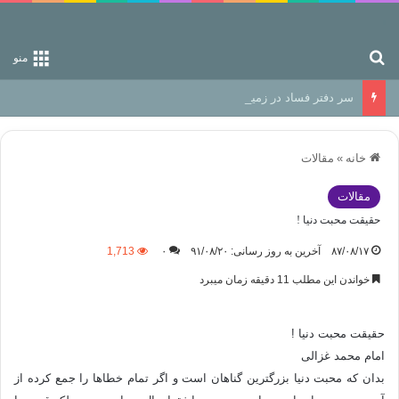
جستجو برای
منو
سر دفتر فساد در زمین‌، دوری وکناره‌گیری از راه خداست‌!
خانه
»
مقالات
مقالات
حقیقت محبت دنیا !
۸۷/۰۸/۱۷
آخرین به روز رسانی: ۹۱/۰۸/۲۰
۰
1,713
خواندن این مطلب 11 دقیقه زمان میبرد
حقیقت محبت دنیا !
امام محمد غزالی
بدان که محبت دنیا بزرگترین گناهان است و اگر تمام خطاها را جمع کرده از