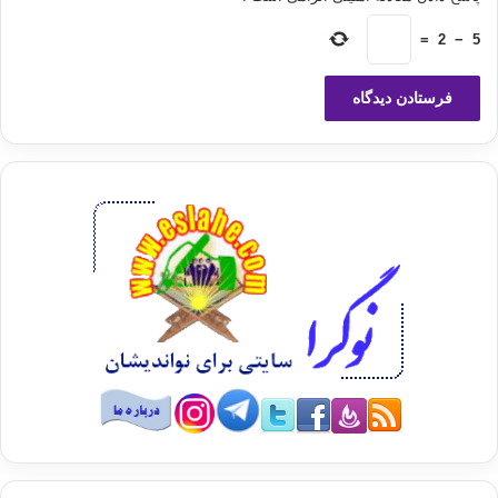
کشد و لازم است زودتر برگردند. در این وقت /انان در جزیره پراکنده می
شوند، معدودی از ایشان با شتاب کارهای خود را به انجام رسانیده به کشتی
=
2
−
5
بر می گردند و می بینند که کشتی خلوت است و طبق دلخواه جایی باز و با
وسعت برای خود انتخاب می کنند. عده ی دیگر به تماشای مناظر زیبا و دیدن
گلها و سنگهای قیمتی و عجایب جنگلها و استماع آواز پرندگان جزیره سرگرم
می شوند و هنگامی که به کشتی برمی گردند، جاهای بد و تنگ نصیبشان می
شود و ناچارند با آن بسازند و رنج بیشتر را تحمل کنند و بعضی از آنان گذشته
از پرداختن به دیدنیهای جزیره فریفته ی سنگهای بهادار شده مقدار زیادی از
صدفها و سنگ ها و جواهر بر می دارند و وقتی که به کشتی بر می گردند
مجبورند در محلهای پست و بسیار تنگ قرار گیرند و بار گران سنگها را که بر
فشار و تنگی محل افزوده است، تحمل کنند، حرص و آز اجازه نمی دهد که
آنها را از خود دور کنند و برای آنها محلی در اختیار ندارند ناچار باید بر دوش
حمل کنند و پشتشان زیر بار گران خم گردد. جمعی دیگر چون وارد جنگلها
شوند مسافرت و کشتی را فراموش کرده به چیدن گلها و خوردن میوه های
گوناگون می پردازند و هر چند از حمله ی ناگهانی درندگان و پیش آمدهای بد
بیمناک هستند، نمی توانند از این لذتهای موقت صرف نظر کنند و پس از
مدتی که از خواب غفلت بیدار می شوند و به ساحل بر می گردند، اثری از
کشتی نمی بینند و بعد از مدت کوتاهی شکار درندگان می شوند و بقایای