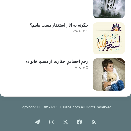
است و زهر آن می کشد. پس از هرچه از اموال دنیا که در نظرت مطلوب
است،دوری جوی زیرا مصاحبتش کوتاه است و غم دنیا را مخور زیرا جدایی آن
قطعی است و هر وقت که زیاد به آن مسروری، بیشتر از آن بر حذر باش زیرا
چگونه به آثار استغفار دست بیابیم؟
دنیادار هر وقت به شادی آن مطمئن شود با مصیبتی مواجه می شود که
۰۴/۰۸/۰۳
شادیش را از بین ببرد»و عیسی(ع)گفت:«دنیادار مانند کسی است که آب دریا
بیاشامد هر قدر بیشتر بنوشد تشنگی او بیشتر می شود تا به قتلش منجر
گردد».
بدان که دلبستگی به دنیا غایت نادانی است زیرا جدا شدن از آن قطعی و
زخمِ احساسِ حقارت از دستِ خانواده
مانند خانه ی است که صاحبش آنرا برای مهمانان و آیندگان و روندگان آراسته
۰۴/۰۸/۰۳
و آماده کرده باشد و طبقی طلایی را که بر آن انواع گلهای معطر و بخور و
چیزهای دیگر گذاشته باشد، و جهت استفاده مهمانان در محلی مخصوص قرار
دهد که هر واردی از عطر آن استفاده و برای اینکه مهمانان دیگر نیز بهره مند
شوند خانه را ترک کند و تمام وسائل را به حال خود بگذارد. در این حال اگر
مهمان تصور کند که خانه و طبق و سائر وسائل را به او بخشیده اند و خود را
Copyright © 1385-1405 Eslahe.com All rights reserved
مالک آنها بداند و به چیزی که برای چند روز در اختیارش گذاشته اند، علاقه و
دلبستگی پیدا کند ولی ناگهان به وی بفهمانند که اشتباه کرده است و طبق و
خوراک
فیس
X
اینستاگرام
تلگرام
اشیاء دیگر را از او بگیرند و از آنجا بیرونش کنند، بدیهی است غم و اندوه و
درد شدید بر او عارض می شود و به اشتباه خویش پی می برد ولی کسی که