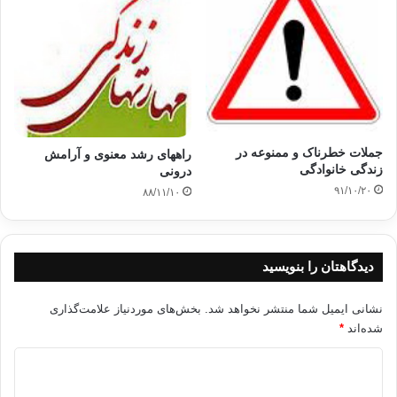
پس ما، در اينجا قبل
از بحث از طبيعت صلح در اسلام ، اجمالا در باره آن بحث ميكنيم. چنانكه در كتاب
“عدالت اجتماعي در اسلام” قبل از گفتار از “طبيعت عدالت اجتماعي در
اسلام” به آن طرز فكر كلي اسلام اشاره كرديم.
اسلام عبارت است از:
دين همبستگي و وحدت و يگانگي بزرگ در اين جهان عظيم پهناور است: وحدت بين
جملات خطرناک و ممنوعه در
راههای رشد معنوی و آرامش
تمام جزئيات
زندگی خانوادگی
درونی
عالم از اتم گرفته تا بالاترين مراحل زندگي مرّكب و به هم آميخته، وحدت بين جميع
۹۱/۱۰/۲۰
۸۸/۱۱/۱۰
مفردات و انواع آن، از جمادات بيجان گرفته، تا جنبش افكار و ارواح، وحدت بين
توجهات و قصدهايش استجابت افلاك مرناموس طبيعي عالم، تا پذيرش ارواح مر
معارف و
دانش را!، وحدت بين تمام نيروهايش، از نيازمندي حسد به ضروريات و لوازم حياتي، تا
دیدگاهتان را بنویسید
نداهاي روي به شوقها و علاقه ها و تمايلاتش…!
نشانی ایمیل شما منتشر نخواهد شد.
بخش‌های موردنیاز علامت‌گذاری
و سپس اسلام، بين تمام
شده‌اند
*
جانداران و تمام نژادها و جميع نسلها و بين ابتدا و انتها، و بين زمين و آسمان، و
بين آخرت و دنياي ما، وحدت و همبستگي قايل است، و گام نخست را از
توحيد و
د
يگانگي
خدا كه مبدا حيات و زندگي است و جميع موجودات بسوي او متوجهند، برداشته
ی
است: