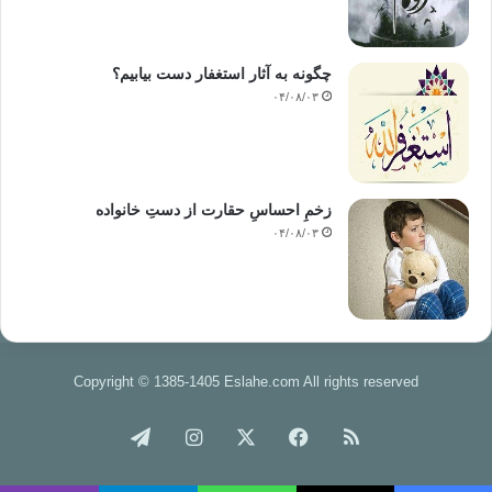
خلقت اين جهان، لوازم پيدايش حيات و زندگي و برآوردن احتياجات و نيازمنديهاي آن و
موجودات زنده و همچنين حفظ و حراست آنها از نيستي و هلاكت، كاملاً رعايت شده
است.
چگونه به آثار استغفار دست بیابیم؟
۰۴/۰۸/۰۳
به اين زمين بنگريد:
فصلت 10
روي زمين لنگر ها قرار داد و در آن بركت نهاد و خوردني ها در آن مقرر
زخمِ احساسِ حقارت از دستِ خانواده
فرمود.
۰۴/۰۸/۰۳
نحل 15
لنگرها در زمين افكند تا شما را نلرزاند.
الرحمن 12_10
زمين را براي آدميان قرار داد كه در آن نخلهاي غلاف دار و دانه هاي
كاهدار و
Copyright © 1385-1405 Eslahe.com All rights reserved
ريحان هست.
خوراک
فیس
X
اینستاگرام
تلگرام
تبارك 15
اوست كه براي شما زمين را رام كرد تا در اطراف زمين راه رويد و از روزي
آن
بوک