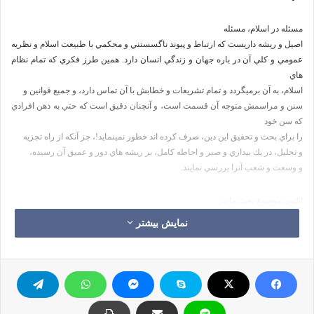
مسئله در اسلام، مسئله
اصيل و ريشه داريست كه ارتباط و پيوند ناگسستني و محكمي با طبيعت اسلام و نظريه
عمومي و كلي آن در باره جهان و زندگي انسان دارد. همين طرز فكري كه تمام نظام
هاي
اسلام، به آن برميگردد و تمام تشريعات و خطابش با آن تماس دارد، و جميع قوانين و
سنن و مراسمش متوجه آن قسمت است، و آنچنان دقيق است كه حتي به ذهن افرادي
كه سن خود
را براي بحث و تحقيق اين دين، صرف كرده اند خطور نمينمايد!، جز آنكه از راه تجزيه
و تحليل، در يك بيداري و صبر و احاطه كامل، بر ريشه هاي دور و عميق آن رسيده،
و
وسعت و شعب آنرا بررسي نمايند.
اكنون موضوع بحث ما در
اينجا، مسئله طرز فكر كلي اسلام، در
باره جهان و زندگي و انسان نيست، همچنان كه
نمایش بیشتر
عدالت
در كتاب:
اجتماعي در اسلام،
هم موضوع بحث ما نبوده است. ولي گفتگو درباره هر
موضوعي از موضوعات مهم اسلام
بي نياز از اشاره به اين طرز فكر كلي و وسيع نيست، زيرا يك رابطه محكم و همبستگي