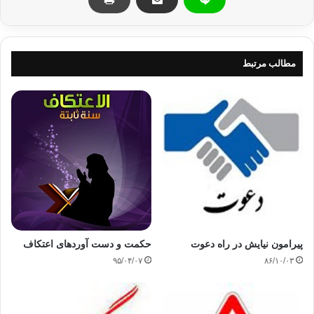
كاملي، بين اجزا و نظرات اسلام وجود دارد كه رشته اتصالش را با تمام افكار جزيي و
مسايل فرعي ميپيوندد.
بنا برا اين، اين دين،
مطالب مرتبط
هيچگاه مشكلات زندگي انسان را به نحو پراكنده و جدا از هم علاج نميكند، و اينطور
هم نيست كه هر موضوعي را بدون در نظر گرفتن ارتباط با اصول ديگر، مورد توجه
قرار
دهد، بلكه روش اين دين، اين است كه همه مشكلات
و موضوعات را برگشت به يك نقطه مركزي داده، با روابط آشكار و يا بسيار كوچك؟
تمام آنها را با يك محور جامع و خاصي متصل كرده و در اطراف آن محور به گردش در
مي
آورد، و از همين جاست كه از مسايل و موضوعات اين دين، يك وحدت كلي و جامعي
درست
ميشود كه بازگشت همه آن مسايل و موضوعات، به آن وحدت خواهد بود. و آن مرجع
واحد
عبارت است از طرز فكر كلي اسلام، راجع به جهان و زندگي و انسان است.
پیرامون نیایش در راه دعوت
حکمت و دست آوردهای اعتکاف
۹۵/۰۴/۰۷
۸۶/۱۰/۰۳
طبيعت صلح در اسلام،
نحوه خاصي است كه بي نياز از اشاره به اين فكر كلي نيست، زيرا اين مسئله مستقيماً
از اين طرز فكر كلي سرچشمه ميگيرد، و به سوي آن نيز برميگردد.