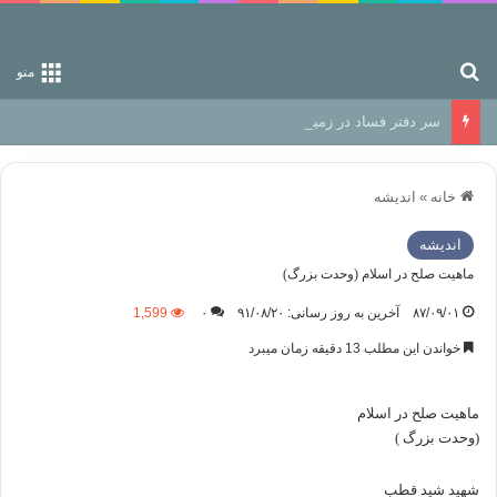
جستجو برای
منو
سر دفتر فساد در زمین‌، دوری وکناره‌گیری از راه خداست‌!
خانه
»
اندیشه
اندیشه
ماهيت صلح در اسلام (وحدت بزرگ)
۸۷/۰۹/۰۱
آخرین به روز رسانی: ۹۱/۰۸/۲۰
۰
1,599
خواندن این مطلب 13 دقیقه زمان میبرد
ماهيت صلح در اسلام
(وحدت بزرگ )
شهید شید قطب