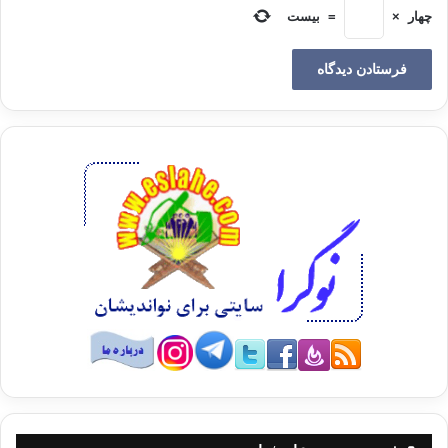
چهار
×
=
بیست
مؤمنون 91
و نيز مصداق اين آيه است كه ميفرمايد: خداوند كسي را براي خود فرزند،
اتخاذ
نكرده و خدا ي ديگري هم با او شريك نيست وگرنه هر خدايي ميل به مخلوقات خود
كرده،
برخي بر ديگري علو ميورزيدند.
از اراده همين خداي
يگانه، جهان به طريق واحدي، هستي گرفت و انتظام گرفت:
يس 82
امر خدا طوريست كه اگر چيزي را اراده كند و بگويد: باش، خواهد شد.
هيچگونه واسطه اي بين
اراده او كه پديد آورنده جهان است و عالم آفرينش، و همچنين هيچگونه تعدد جهت و
طريق در هستي پذيري تمام اين جهان از خداي يگانه، وجود نداشته و ندارد.
تنها راهي كه موجودات
از آن راه، از جانب خدا، هستي گرفته اند، عبارت از اراده ايست كه قرآن از آن به
“كن. باش”
كلمه
تعبير مينمايد. و توجه همين اراده كافيست كه موجودات