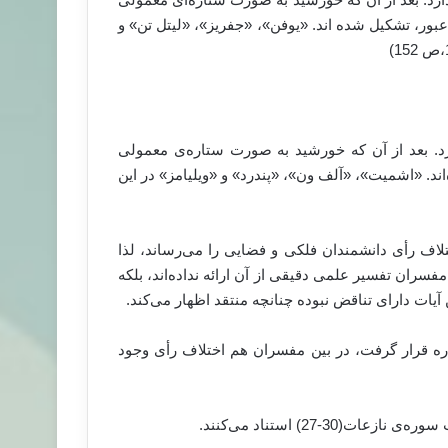
 عبور، تشکیل شده اند. «یوفن»، «جفریز»، «لیتل تن» و
رد. بعد از آن که خورشید به صورت ستاره‌ی معمولی
اند. «اشمیت»، «آلف ون»، «پندرد» و «ویلیامز» در این
اف رأی دانشمندان فلکی و فضایی را می‌رساند، لذا
فسران تفسیر علمی دقیقی از آن ارائه نداده‌اند، بلکه
ن آیات دارای تناقض نبوده چنانچه منتقد اظهار می‌کند.
اره قرار گرفت، در بین مفسران هم اختلاف رأی وجود
3-27) استناد می‌کنند.