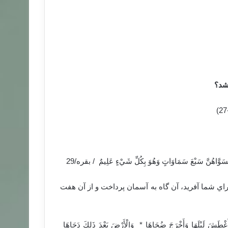
 شد؟
ي شما آفريد، آن گاه به آسمان پرداخت و از آن هفت
َأَغْطَشَ لَيْلَهَا وَأَخْرَجَ ضُحَاهَا ‏* ‏ وَالْأَرْضَ بَعْدَ ذَلِكَ دَحَاهَا ‏