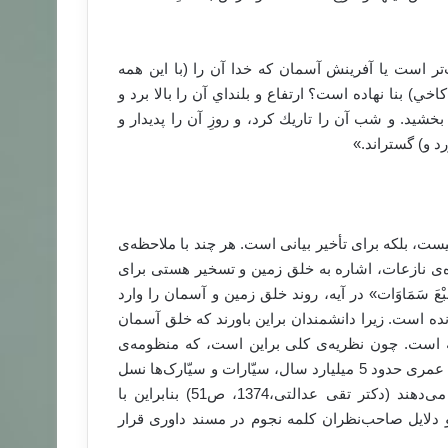
تر است يا آفرينش آسمان كه خدا آن را (با اين همه
نا نهاده است‌؟ ‏ارتفاع و بلنداي آن را بالا برد و
يد. و شب آن را تاريك كرد، و روزِ آن را پديدار و
د و) گستراند.»
یست، بلکه برای تأخیر بیانی است. هر چند با ملاحظه‌ی
یه‌ی (29) با آیات (28) و قبل از آن آیه‌ی (30) سوره‌ی نازعات، اشاره به خلق زمین و تسخیر هستی برای
َ سَمَاوَات» در آیه، روند خلق زمین و آسمان را وارد
مانده است. زیرا دانشمندان براین باورند که خلق آسمان
ه است. چون نظریه‌ی کلی براین است، که منظومه‌ی
شمسی از سه نسل تکوین یافته است. خورشید عضو نسل اوّل با عمری حدود 5 میلیارد سال، سیّارات و سیّارک‌ها نسل
دوّم، اقمار سیّارات نسل سوّم، منظومه‌ی شمسی را تشکیل می‌دهند (دکتر تقی عدالتی،1374، ص51) بنابراین با
 دلایل صاحب‌نظران کلمه نجوم در مسند داوری قرار