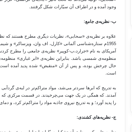
وجود آمده و در اطراف آن سیّارات شکل گرفتند.
ب- نظریه‌ی جامع:
1955م ستاره‌شناسی آلمانی «کارل، اف وان، ویزساکر» و شیم
آمریکای به نام «جرارد،ب-کوپیر» نظریه‌ی جامعی را مطرح کردند
منظومه‌ی شمسی باشد. بنابراین نظریه‌ی «ابر غباری» منظومه‌
حال چرخش بوده، و پس از آن «منقبض» شده پدید آمده است.
است.
به تدریج که ابرها سردتر می‌شد، مواد متراکم‌تر در لبه‌ی گردآبی 
آمدند. که همگی در یک جهت می‌چرخیدند. در قسمت مرکزی که 
را پدید آورد؛ و به تدریج نیروی جاذبه مواد را متراکم‌تر کرد، و دمای خور
ج- نظریه‌های کشندی:
نظریه هایی که بر طبق آن تشکیل سیّارات ارتباطی به خورشید ند