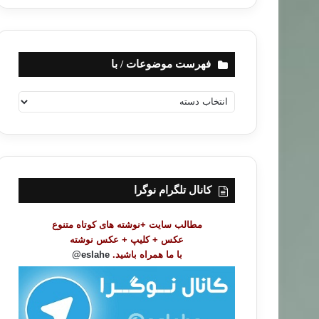
فهرست موضوعات / با
ف
ه
ر
س
ت
م
و
کانال تلگرام نوگرا
ض
و
مطالب سایت +نوشته های کوتاه متنوع
ع
عکس + کلیپ + عکس نوشته
ا
با ما همراه باشید.
eslahe@
ت
/
ب
ا