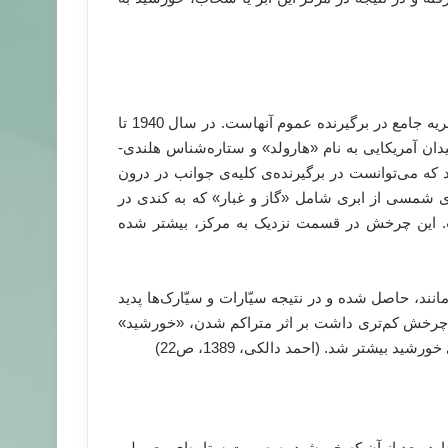
علاوه بر نظریه‌ی «سحابی»، نظریات دیگری مطرح هستند که نظریه جامع در برگیرنده عموم آنهاست. در سال 1940 تا
یدان آمریکایی به نام «هارولد» و ستاره‌شناس هلندی-
 که می‌توانست در برگیرنده‌ی کلیه‌ی جوانب در درون
ی شمسی از ابری شامل «گاز و غبار» که به کندی در
 این چرخش در قسمت نزدیک به مرکز، بیشتر شده
مانند، حاصل شده و در نتیجه سیّارات و سیّارک‌ها پدید
چرخش کم‌تری داشت بر اثر متراکم شدن، «خورشید»
شید بیشتر شد. (احمد دالکی، 1389، ص22)
ارد. بعد از آن که خورشید به صورت ستاره‌ای معمولی