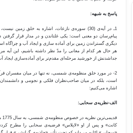
پاسخ به شبهه:
1ـ در آیه‌ی (30) سوره‌ی نازعات، اشاره به خلق زمین ن
پیام‌رسان دو معنی است: یکی غلتاندن و در مدار قرار گرفتن د
دیگری گستراندن زمین برای آماده سازی و ایجاد آب و چراگاه است
هر حال هر کدام از معانی را مدّ نظر داشته باشیم، این آیه مر
جداشدنش از خورشید مرحله‌‌ای مقدم‌تر برای آماده‌سازی ایجاد آب
2- در مورد خلق منظومه‌ی شمسی، نه تنها در میان مفسران قرآ
است، بلکه در میان صاحب‌نظران فلکی و نجومی و دانشمندان ف
اشاره می‌کنیم:
الف-نظریه‌ی سحابی:
قدی
کانت» و پس از او «لاپلاس» فرضیه‌ی سحابی را مطرح کردند
«سحابی» اوّلیه می‌داند که تحت تأثیر «جاذبه‌ی گرانشی» قرار گر