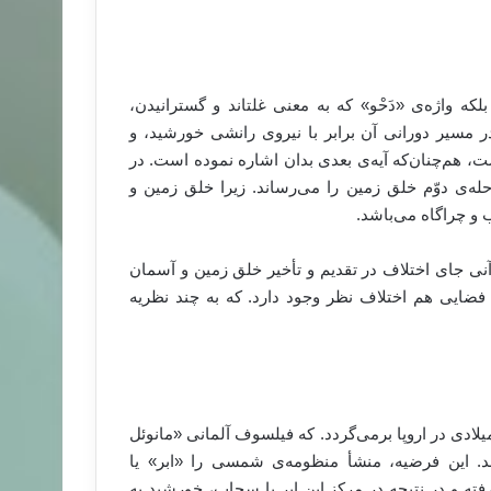
یست، بلکه واژه‌ی «دَحْو» که به معنی غلتاند و گسترانیدن،
ر مسیر دورانی آن برابر با نیروی رانشی خورشید، و
، هم‌چنان‌که آیه‌ی بعدی بدان اشاره نموده است. در
حله‌ی دوّم خلق زمین را می‌رساند. زیرا خلق زمین و
 و چراگاه می‌باشد.
نی جای اختلاف در تقدیم و تأخیر خلق زمین و آسمان
ضایی هم اختلاف نظر وجود دارد. که به چند نظریه
می‌ترین نظریه در خصوص منظومه‌ی شمسی، به سال 1775 میلادی در اروپا برمی‌گردد. که فیلسوف آلمانی «مانوئل
. این فرضیه، منشأ منظومه‌ی شمسی را «ابر» یا
فته و در نتیجه در مرکز این ابر یا سحاب، خورشید به