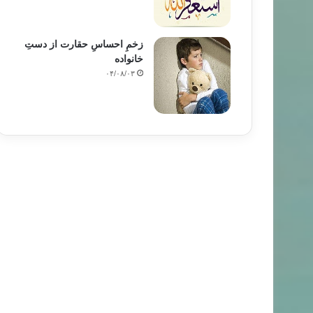
زخمِ احساسِ حقارت از دستِ
خانواده
۰۴/۰۸/۰۳