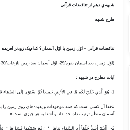
شبهه‌ي دهم از تناقضات قرآنی
طرح شبهه
تناقضات قرآنی – اوّل زمین یا اوّل آسمان؟ کدام‌یک زودتر آفریده
(اوّل زمین، بعد آسمان بقره/29، اوّل آسمان بعد زمین نازعات/30-27)
آیات مطرح در شبهه :
«خدا آن كسي است كه همه موجودات و پديده‌هاي روي زمين را برا
آسمان منظّم ترتيب داد. خدا دانا و آشنا به هر چيزي است.»
2- ‏ أَأَنتُمْ أَشَدُّ خَلْقاً أَمِ السَّمَاء بَنَاهَا ‏ * ‏ رَفَعَ سَمْكَهَا فَسَوَّاهَا ‏* ‏ و