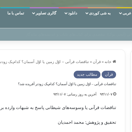
ربی
به شی کوردی
دانلود
گالری تصاویر
تماس با ما
ن‌، دوری وکناره‌گیری از راه خداست‌!
خانه
»
قرآن
»
تناقضات قرآنی – اوّل زمین یا اوّل آسمان؟ کدام‌یک زودت
قرآن
مطالب جدید
تناقضات قرآنی – اوّل زمین یا اوّل آسمان؟ کدام‌یک زودتر آفریده شد؟
۹۳/۱۱/۰۷
آخرین به روز رسانی: ۹۳/۱۱/۰۷
تناقضات قرآنی یا وسوسه‌های شیطانی پاسخ به شبهات وارده بر 
تحقیق و پژوهش: محمد احمدیان