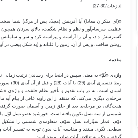
[نازعات/30-27]
«(اي منكرانِ معاد!) آيا آفرينش (مجدّد پس از مرگ) شما سخت‌
عظمت سرسام‌آور و نظم و نظام شگفت، بالاي سرتان همچون كاخي) ب
گسترشش داد، و آن را آراسته و پيراسته كرد و سر و سامانش بخش
روشن ساخت. ‏و پس از آن، زمين را غلتاند و (به شكل بيضي در آور
مقدمه
واژه‌ی «ثُمَّ» به معنی سپس در اینجا برای رساندن ترتیب زمانی ن
ربط تفسیری آ
انسان است، نه در باب تقدیم و تأخیر نظام خلقت. و واژه‌ی «سَبْع
مرحله‌ی دیگری می‌کند، که منتقد از این زاویه غافل از پیام آیه 
هفت‌گانه، در مرحله‌ی بعد از خلق زمین و آسمان صورت گرفت
سطحی نگری منتقد و مقایسه آیات بدون توجه به تفسیر آیات و
گرفته و حکم به تناقض آیات صادر نموده است.