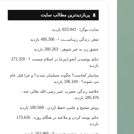
پربازدیدترین مطالب سایت
سایت نوگرا
- 823,843 بازدید
شعر، زندگی زیبـاســـت !
- 485,306 بازدید
عشق زن به غیر شوهر
- 280,263 بازدید
حکم نوشیدن آبجو (بیره) در اسلام چیست ؟
- 271,329
بازدید
میانمار کجاست؟ چگونه مسلمان شدند؟ و چرا قتل عام
می شوند؟
- 196,144 بازدید
خلاصه زندگی حضرت عمر رضی الله تعالی عنه
-
185,476 بازدید
روش صحیح و علمی حفظ کردن
- 180,568 بازدید
حکم بوسه کردن و ملاعبه در هنگام روزه
- 173,616
بازدید
نصیب زن در بهشت چیست؟
- 152,965 بازدید