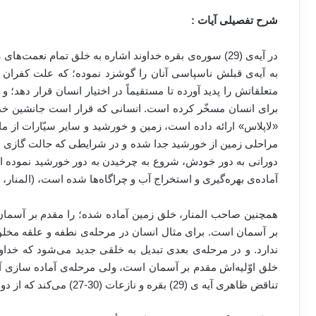
شرح تفصیلی آیات :
در آیه‌ی (29) سوره‌ی بقره خداوند اشاره به خلق تمام نعمت
به آیه‌ی قبلش ناسپاسی آنان را گوشزد نموده؛ که علت کفران 
متعلقاتش را پدید آورده تا مستقیماً در اختیار انسان قرار دهد؛ 
برای انسان مسخّر کرده است. انسانی که قرار است جانشین خد
«لاپلاس» ارائه داده است، زمین و خورشید و سایر سیّارات از ما
مراحلی زمین از خورشید جدا شده و در شرایطی که حالت گازی 
دورانی به دور خودش، شروع به چرخیدن به دور خورشید نموده 
آماده‌ی بهره‌گیری و استخراج آب و چراگاه‌ها شده است، (المنار،
همچنین صاحب المنار، خلق زمین آماده شده؛ را مقدم بر آسمان 
بر آسمان است. برای مثال انسان در مرحله‌ی نطفه و علقه مخل
ندارد. و در مرحله‌ی بعدی تبدیل به خلقی جدید می‌شود که خداوند 
خلق اوّلیه‌اش مقدم بر آسمان است، ولی مرحله‌ی آماده سازی آن
تناقض ظاهری آیه ی (29) بقره و نازعات (30-27) می‌کند که از دو مَنظر آن را مورد بررسی قرار می‌دهد: