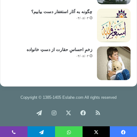
چگونه به آثار استغفار دست بیابیم؟
۰۴/۰۸/۰۳
زخمِ احساسِ حقارت از دستِ خانواده
۰۴/۰۸/۰۳
Copyright © 1385-1405 Eslahe.com All rights reserved
خوراک
فیس
X
اینستاگرام
تلگرام
بوک