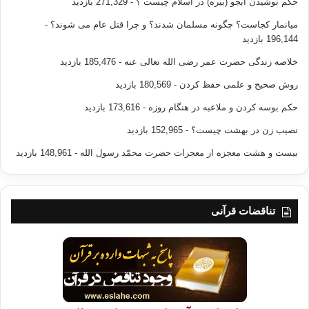
حکم نوشیدن آبجو (بیره) در اسلام چیست ؟
- 271,329 بازدید
میانمار کجاست؟ چگونه مسلمان شدند؟ و چرا قتل عام می شوند؟
-
196,144 بازدید
والسلام عليكم ورحمه الله وبركاته
خلاصه زندگی حضرت عمر رضی الله تعالی عنه
- 185,476 بازدید
——————————————————-
روش صحیح و علمی حفظ کردن
- 180,569 بازدید
برگرفته
حکم بوسه کردن و ملاعبه در هنگام روزه
- 173,616 بازدید
شده از:مجله ي المجتمع
نصیب زن در بهشت چیست؟
- 152,965 بازدید
نويسنده : محمد عبده
بیست و هشت معجزه از معجزات حضرت محمّد رسول الله
- 148,961 بازدید
مترجم :سليم راوشي
تناقضات قرآنی
کپی آدرس