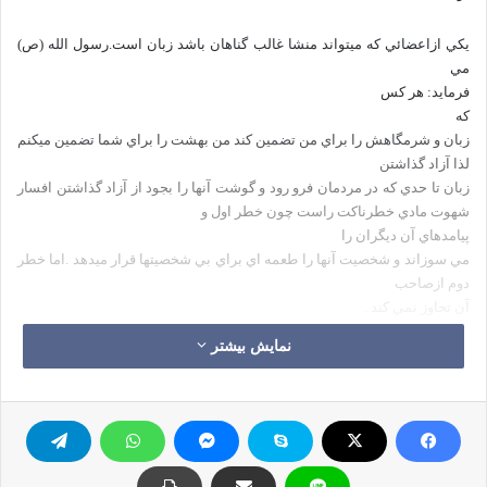
يكي ازاعضائي كه
ميتواند منشا غالب گناهان باشد زبان است.رسول الله (ص)
مي
فرمايد: هر كس
كه
زبان و شرمگاهش را براي من تضمين كند من بهشت را براي شما تضمين ميكنم
لذا آزاد گذاشتن
زبان تا حدي كه در مردمان فرو رود و گوشت آنها را بجود از
آزاد گذاشتن افسار
شهوت مادي خطرناكت راست چون خطر اول و
پيامدهاي آن
ديگران را
مي سوزاند و شخصيت آنها را طعمه اي براي بي شخصيتها قرار ميدهد
.
اما خطر
دوم ازصاحب
آن تجاوز نمي كند .
نمایش بیشتر
چيز
قابل توجهي كه براي بسياري ازمردم
شيرين است (بخصوص
درمجالس خصوصي) صحبت كردن از ناموس ديگران و
بخصوص
بزرگان و
تهمت زدن به آنها و نسبت دادن گناه به آنها (درحالي كه آنها پاك و
مبرا هستند) مي