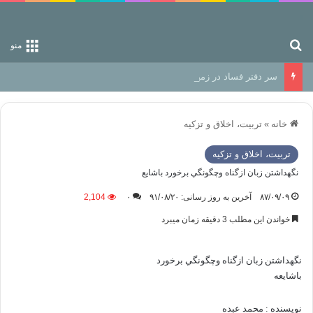
جستجو برای
منو
سر دفتر فساد در زمین‌، دوری وکناره‌گیری از راه خداست‌!
خانه
»
تربیت، اخلاق و تزکیه
تربیت، اخلاق و تزکیه
نگهداشتن زبان ازگناه وچگونگي برخورد باشايع
۸۷/۰۹/۰۹
آخرین به روز رسانی: ۹۱/۰۸/۲۰
۰
2,104
خواندن این مطلب 3 دقیقه زمان میبرد
نگهداشتن زبان ازگناه وچگونگي برخورد
باشايعه
نويسنده : محمد عبده