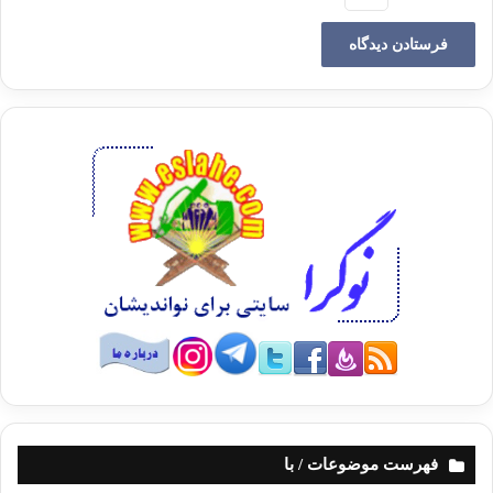
5.در نظر داشتن ضررها و نتايج
سوئي كه از پخش
شايعه حاصل مي شود
و بزرگترين ضرر اين است كه آنهائي كه
تهمت
زده مي شوند
بعداً مبراً شناخته شوند. در حادثه ي افك مي بينيم كه
چقدر ضررها
متحمل عائشه و پيامبر و ابوبكر و…گرديد.
6
سبك نشمردن صحبت
درمورد ديگران
مثل حادثه ي افك كه بعضي از اصحاب
بدون تدبر و تفكر و تحقيق
اين
جريان را نقل ميكردند طوري كه سرتاسر مدينه پخش شد.
7.اعلان
فهرست موضوعات / با
كردن
برائت شخص