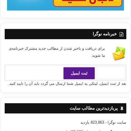
نكنيد. به خودتان زمان بدهيد تا آرام و خونسرد شويد. بچه بايد مشاهده كند كه
ادب
كردن و دوست داشتن دو چيز ضد و مخالف هم نيست.
تربيت
خبرنامه نوگرا
كردن، تنبيه
نيست. شايد با كمي درد
هم توأم باشد ولي هدف آن تصحيح كردار ناپسند و رشد و تكامل شخصيت است.
من مي خواهم
برای دریافت و باخبر شدن از مطالب جدید مشترک خبرنامه‌ی
كودكانم بدانند وقتي امتيازاتي را از آنها سلب مي كنم يا مجبور مي شوم كه
ما شوید.
پشت
دستشان بزنم، قصدم عذاب و شكنجه دادن آنها نيست بلكه به اين خاطر است
كه بعدها در
زندگي، كودكانم به الگوهاي ناپسندي عادت نكنند كه اين امر باعث آسيب
بعد از ثبت ایمیل، لینکی به ایمیل شما ارسال می گردد باید آن را تایید کنید.
رساندن به
آنها در آينده مي گردد.
9 – بگذاريد آنها قانون «هرچه بکاري، درو مي
پربازدیدترین مطالب سایت
كني» را بياموزند.
سایت نوگرا
- 823,863 بازدید
من براي پسرم يك كلاه ورزشي شيك خريدم. به