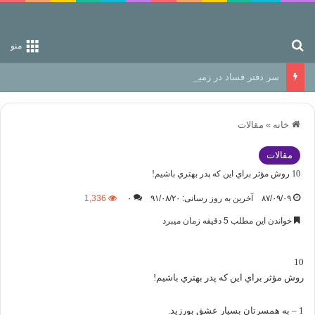
جستجو برای
منو
سر دفتر فساد در زمین‌، دوری وکناره‌گیری از راه خداست‌!
خانه
»
مقالات
مقالات
10 روش مؤثر براي اين که پدر بهتري باشيم!
۸۷/۰۹/۰۹
آخرین به روز رسانی: ۹۱/۰۸/۲۰
۰
1,336
خواندن این مطلب 5 دقیقه زمان میبرد
10
روش مؤثر براي اين که پدر بهتري باشيم!
1 – به همسرتان بسيار عشق بورزيد.