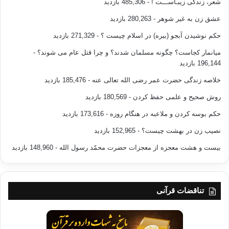
شعر، زندگی زیبـاســـت !
- 485,306 بازدید
او گفتم كه آن را در هر جايي بر سر نگذارد. او به هشدار من توجهي نكرد و همان
گونه
عشق زن به غیر شوهر
- 280,263 بازدید
كه انتظار مي رفت كلاهش را بدون اجازه برداشتند. ما كاملاً مطمئن بوديم كه
حکم نوشیدن آبجو (بیره) در اسلام چیست ؟
- 271,329 بازدید
چه كسي
آن را برداشته است. اولين تصميم اين بود كه بروم كلاه را پس بگيرم. ولي
میانمار کجاست؟ چگونه مسلمان شدند؟ و چرا قتل عام می شوند؟
-
تشخيص دادم
196,144 بازدید
كه الان زمان مناسب اين كار نيست. پسرم بايد از اين اتفاق درسي مي گرفت.
خلاصه زندگی حضرت عمر رضی الله تعالی عنه
- 185,476 بازدید
وقتي كودكانمان تصميمات نادرستي مي گيرند،
روش صحیح و علمی حفظ کردن
- 180,569 بازدید
بعضي اوقات بهترين كاري كه يك پدر مي تواند انجام دهد، اين است كه كناري
حکم بوسه کردن و ملاعبه در هنگام روزه
- 173,616 بازدید
بايستد و
بگذارد كه آنها خود نتيجه آن را ببينند.
نصیب زن در بهشت چیست؟
- 152,965 بازدید
بیست و هشت معجزه از معجزات حضرت محمّد رسول الله
- 148,960 بازدید
10 – از نشان دادن احساس محبت آميز خود
نهراسيد.
اداي كلمات محبت آميز و ابراز احساسات اهميت
تناقضات قرآنی
بسزايي دارند. مطالعات نشان داده كه وقتي كودكان اين محبت را تجربه نكنند،
با روش
هاي مخرب و آسيب رسان به دنبال اين حلقه گمشده مي گردند. يك روز نبايد