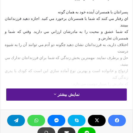
پسرانتان با همسران آينده خود به همان گونه
اي رفتار مي كنند كه شما با همسرتان برخورد مي كنيد. اجازه دهيد فرزندانتان
ببينند
كه شما عشق و محبت را به مادرشان ارزاني مي داريد. وقتي كه شما و
همسرتان تعارض و
اختلاف داريد، به فرزندانتان نشان دهيد چگونه دو آدم مي توانند آن را به شيوه
درست
حل و برطرف نمايند. مهمترين بخش زندگي كه شما براي فرزندانتان تدارك مي
بينيد،
ازدواج و خانواده است و بهترين نوع آماده سازي اين است كه كودك با پدري
زندگي كند
كه مادرش را بسيار دوست مي دارد.
نمایش بیشتر
2 – مرد كاملي باشيد.
اگر شما به كودك خود محبت كنيد ولي در طول
هفته با همسرتان داد و بيداد كنيد، هر آنچه درباره مهرباني و علاقه مندي بگوييد
در
نظر فرزندانتان به حساب نمي آيد. آيا شما به قول هايتان پايبند هستيد؟ وقتي