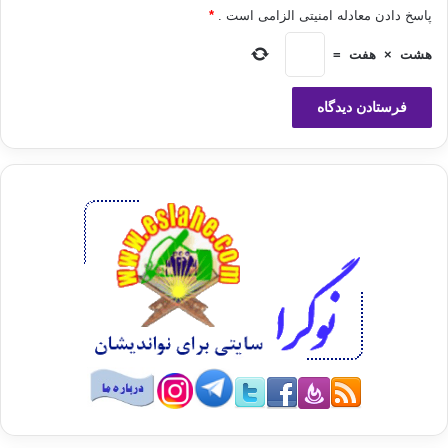
پاسخ دادن معادله امنیتی الزامی است .
*
چيست.
هشت
×
هفت
=
6 – مأموريت هاي خودتان را بشناسيد.
مأموريت شما به عنوان يك پدر اين است كه از
خانه خود به جهان هديه اي اهدا كنيد كه پس از شما خواهد زيست. فشارهاي
ناشي از حل
بحران هاي زندگي يكي پس از ديگري به راحتي باعث بي توجهي و اهميت ندادن
به اين
مأموريت مي گردد.
اگر يكي از فرزندان توسط مادر تأديب شده،
پدر بايد قادر باشد آن فرزند را به كناري بکشد و بگويد: «من كاملاً درك مي كنم
كه
مادرت بايستي امروز تو را تأديب مي کرد. به من بگو كه علت اين كارت چه بود؟
قصد
داري براي جبران آن چه كار كني و دفعه بعد در مورد آن اشتباه چگونه عمل مي
كني؟»
7 – انتقاد پذير باشيد و ضعف هايتان را قبول