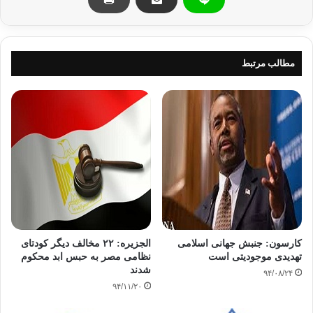
كه
ملزم به انجام كاري براي فزندتان هستيد، آيا به هر نحوي كه شده آن را انجام
مي
دهيد؟
مطالب مرتبط
اخيراً پسر بزرگم ليستي از اعتبارنامه هايم
را پيش رويم قرار داد و گفت: «مي دوني، اينها خيلي خوب هستند ولي براي من
ارزش
چنداني ندارند. آنچه برايم بسيار حائز اهميت است، اين است كه پدرم در زندگي
شخصي
هماني باشد كه در منظر عموم هست.» اين تلنگري بود كه در رفتارم ثبات
بيشتري داشته
باشم.
3 – چه زماني را صرف كودكان مي كنيد.
کارسون: جنبش جهانی اسلامی
الجزیره: ۲۲ مخالف دیگر کودتای
تهدیدی موجودیتی است
نظامی مصر به حبس ابد محکوم
تقويم ها دروغ نمي گويند. مهم نيست ما چه مي
شدند
۹۴/۰۸/۲۴
گوييم، بچه ها مي دانند كه ما وقت خود را براي كارها و يا افرادي صرف مي كنيم
۹۴/۱۱/۲۰
كه
برايمان بسيار مهم هستند. طوري برنامه ريزي كنيد كه زماني را با فرزندانتان