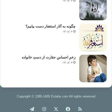
۰۴/۰۸/۰۳
چگونه به آثار استغفار دست بیابیم؟
۰۴/۰۸/۰۳
زخمِ احساسِ حقارت از دستِ خانواده
۰۴/۰۸/۰۳
Copyright © 1385-1405 Eslahe.com All rights reserved
خوراک
فیس
X
اینستاگرام
تلگرام