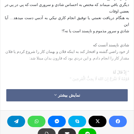
ديگري باقي ميماند كه مختص به احساس شادي و سروري است كه پي در پي در
بعضي اوقات
به هنگام دريافت نعمتي يا توفيق انجام كاري نيكي به آدمي دست ميدهد… آيا
اين
شادي و سرور مذموم و ناپسند است يا نه؟!
شادي ناپسند آنست كه
از خود راضي گشته و افتخار كند به اينكه فلان و بهمان كار را شروع كردم يا فلان
مقدار كار را انجام دادم. و اين دردي بود كه قارون بدان مبتلا شد:
” إِذْ قَالَ لَهُ
قَوْمُهُ لَا تَفْرَحْ إِنَ اللهَ لَا يِحِبُّ الْفَرِحِينَ “
“وقتي(از اوقات)
نمایش بیشتر
قوم او بدو گفتند: (مغرورانه) شادماني مكن، كه خدا شادمانان(سرمست از
غرور) را
دوست نميدارد…”
اما شادي و سرور پسنديده
آنست كه بنده به واسطه خداوندش خشنود گردد كه اين نعمت را بدو ارزاني