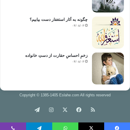
چگونه به آثار استغفار دست بیابیم؟
۰۴/۰۸/۰۳
زخمِ احساسِ حقارت از دستِ خانواده
۰۴/۰۸/۰۳
Copyright © 1385-1405 Eslahe.com All rights reserved
خوراک
فیس
X
اینستاگرام
تلگرام
بوک