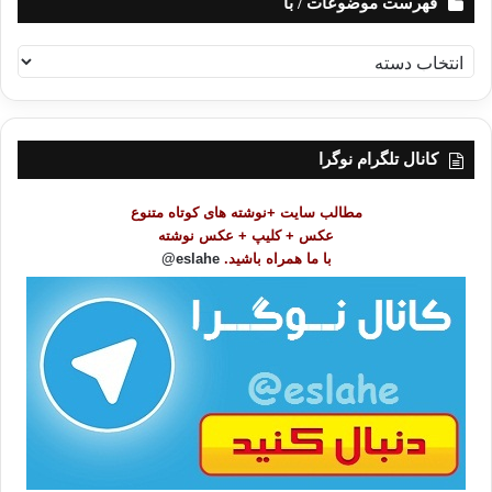
فهرست موضوعات / با
ف
ه
ر
س
ت
کانال تلگرام نوگرا
م
و
مطالب سایت +نوشته های کوتاه متنوع
ض
عکس + کلیپ + عکس نوشته
و
با ما همراه باشید.
eslahe@
ع
ا
ت
/
ب
ا