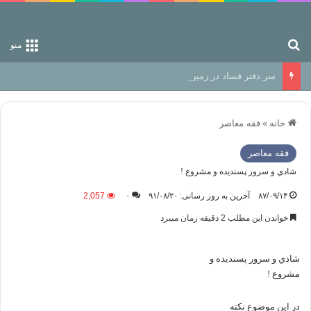
جستجو برای
منو
سر دفتر فساد در زمین‌، دوری وکناره‌گیری از راه خداست‌!
خانه
»
فقه معاصر
فقه معاصر
شادي و سرور پسنديده و مشروع !
۸۷/۰۹/۱۴
آخرین به روز رسانی: ۹۱/۰۸/۲۰
۰
2,057
خواندن این مطلب 2 دقیقه زمان میبرد
شادي و سرور پسنديده و
مشروع !
در اين موضوع نكته