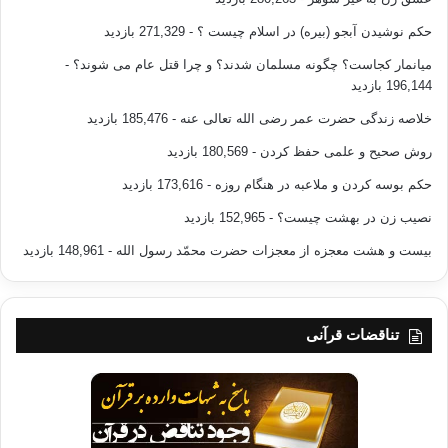
حکم نوشیدن آبجو (بیره) در اسلام چیست ؟
- 271,329 بازدید
میانمار کجاست؟ چگونه مسلمان شدند؟ و چرا قتل عام می شوند؟
-
196,144 بازدید
خلاصه زندگی حضرت عمر رضی الله تعالی عنه
- 185,476 بازدید
روش صحیح و علمی حفظ کردن
- 180,569 بازدید
حکم بوسه کردن و ملاعبه در هنگام روزه
- 173,616 بازدید
نصیب زن در بهشت چیست؟
- 152,965 بازدید
بیست و هشت معجزه از معجزات حضرت محمّد رسول الله
- 148,961 بازدید
تناقضات قرآنی