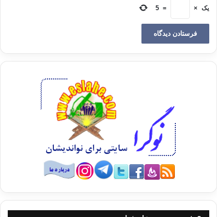
یک
×
=
5
منبع : بتت را بشکن
مؤلف : دکتر مجدی
هلالی
مترجم : مجتبی دروزی
انتشارات : نشر احسان
کپی آدرس