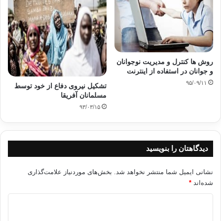
را به خداوند
نسبت دهيم و خوشحاليمان را به واسطه ياري خداوند باشد، همچون اين
سخنش:
“وَ يَوْمَئِذٍ يَفْرَحُ
روش ها کنترل و مدیریت نوجوانان
الْمُؤْمِنُونَ* بِنَصْرِ اللهِ”
و جوانان در استفاده از اینترنت
۹۵/۰۹/۱۱
تشکیل نیروی دفاع از خود توسط
“در آن روز ( كه
مسلمانان آفریقا
روميان پيروز ميگردند) مؤمنان شادمان ميشوند… ( آري، خوشحال ميشوند) از
۹۳/۰۳/۱۵
ياري
خدا…”
بايد اين شادي و سرور
دیدگاهتان را بنویسید
را به صورت نيايش با خداوند و با سپاس گذاري از او به واسطه فضل و توفيقش
نشان
نشانی ایمیل شما منتشر نخواهد شد.
بخش‌های موردنیاز علامت‌گذاری
دهيم، زيرا اگر ياريهاي او نمي بود هرگز كاري به سرانجام نميرسيد.
شده‌اند
*
د
ی