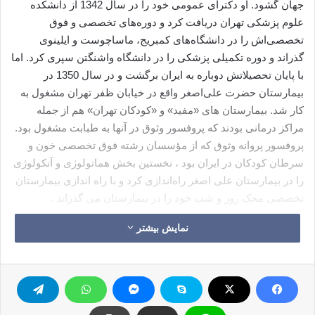
جهان گشود. او دکترای عمومی خود را در سال 1342 از دانشکده
علوم پزشکی تهران دریافت کرد و دوره‌های تخصصی و فوق
تخصصی‌اش را در دانشگاه‌های کمبریج، ماساچوست و ایلینوی
گذراند و دوره تکمیلی پزشکی را در دانشگاه واشنگتن سپری کرد. اما
با پایان تحصیلاتش دوباره به ایران برگشت و در سال 1350 در
بیمارستان حضرت علی‌اصغر واقع در خیابان ظفر تهران مشغول به
کار شد. بیمارستان های «مفید» و «کودکان تهران» هم از جمله
مراکز درمانی بودند که پروفسور وثوق در آنها به طبابت مشغول بود.
پروفسور پروانه وثوق که از مؤسسان رشته فوق تخصصی خون و
سرطان کودکان در ایران بود ، نخستین بخش هماتولوژی و آنکولوژی
را در بیمارستان علی اصغر راه‌اندازی کرد و با راه اندازی بیمارستان
تخصصی محک روز و شب خود را در بیمارستان می گذراند .
پروفسور پروانه وثوق، فوق تخصص خون و آنکولوژی و رییس هیأت
نمایش بیشتر
امنای محک از ابتدای تأسیس محک همواره در کنار بنیانگذاران این
موسسه بود، او با علم و دانش خود هزاران کودک مبتلا به سرطان را
در مسیر درمان و بهبودی همراهی ‌کرد.
وی از ابتدای فعالیت بیمارستان فوق تخصصی سرطان کودکان
محک، به عنوان رئیس علمی بیمارستان، به صورت داوطلبانه (بدون