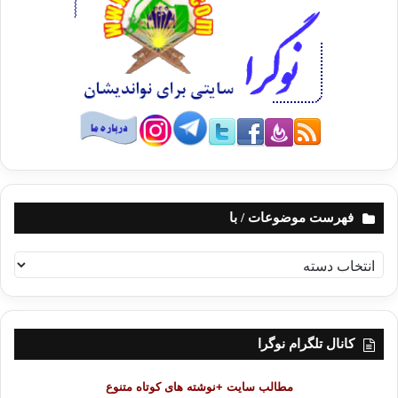
فهرست موضوعات / با
ف
ه
ر
س
ت
کانال تلگرام نوگرا
م
و
مطالب سایت +نوشته های کوتاه متنوع
ض