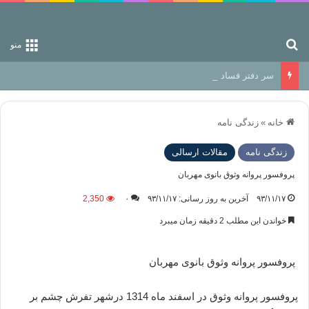
جستجو برای
منو
سر دفتر فساد در زمین‌، دوری وکناره‌گیری از راه خداست‌!
خانه
»
زندگی نامه
زندگی نامه
مقالات ارسالی
پروفسور پروانه وثوق بانوی مهربان
۹۳/۱۱/۱۷
آخرین به روز رسانی: ۹۳/۱۱/۱۷
۰
2,350
خواندن این مطلب 2 دقیقه زمان میبرد
پروفسور پروانه وثوق بانوی مهربان
پروفسور پروانه وثوق در اسفند ماه 1314 درشهر تفرش چشم بر