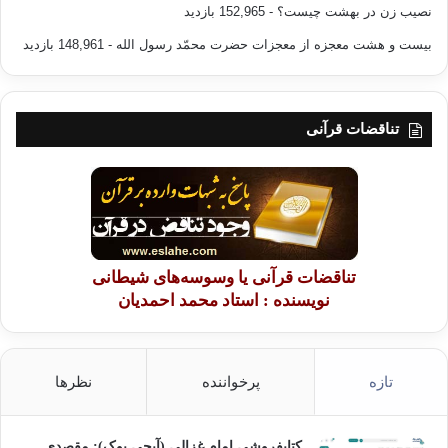
نصیب زن در بهشت چیست؟
- 152,965 بازدید
بیست و هشت معجزه از معجزات حضرت محمّد رسول الله
- 148,961 بازدید
تناقضات قرآنی
تناقضات قرآنی یا وسوسه‌های شیطانی
نویسنده : استاد محمد احمدیان
تازه
پرخواننده
نظرها
کتابفروشی امام غزالی (آیجی بوک): مقصدی