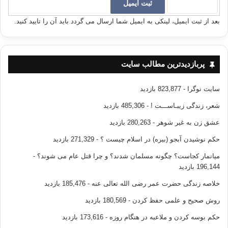
بعد از ثبت ایمیل، لینکی به ایمیل شما ارسال می گردد باید آن را تایید کنید.
پربازدیدترین مطالب سایت
سایت نوگرا
- 823,877 بازدید
شعر، زندگی زیبـاســـت !
- 485,306 بازدید
عشق زن به غیر شوهر
- 280,263 بازدید
حکم نوشیدن آبجو (بیره) در اسلام چیست ؟
- 271,329 بازدید
میانمار کجاست؟ چگونه مسلمان شدند؟ و چرا قتل عام می شوند؟
-
196,144 بازدید
خلاصه زندگی حضرت عمر رضی الله تعالی عنه
- 185,476 بازدید
روش صحیح و علمی حفظ کردن
- 180,569 بازدید
حکم بوسه کردن و ملاعبه در هنگام روزه
- 173,616 بازدید