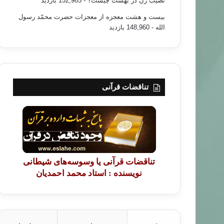
نصیب زن در بهشت چیست؟
- 152,965 بازدید
بیست و هشت معجزه از معجزات حضرت محمّد رسول
الله
- 148,960 بازدید
تناقضات قرآنی
تناقضات قرآنی یا وسوسه‌های شیطانی
نویسنده : استاد محمد احمدیان