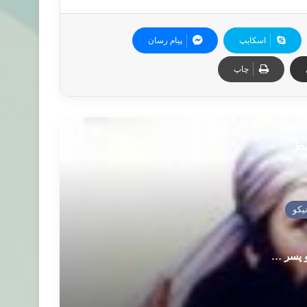
اسکایپ
پیام رسان
چاپ
بط
و پسر …