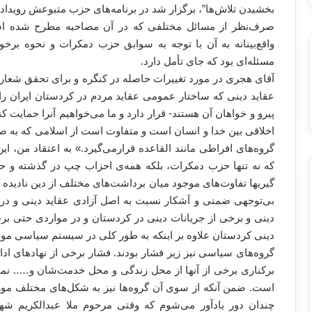
بخشیدن تلاش‌ها”، برگزار شد در برنامه‌های حزب متبوعش رویداده
صرف‌نظر از مسائل مختلفی که در آن مصاحبه مطرح شده اس
واقع‌بینانه به آن با توجه به سوابق حزب دمکرات و نحوه برخ
مسئله‌ای بود که جا‌ی تأمل دارد.
آقای هجری در مورد تغییرات حاصله در کنگره و برای تحقق شعار 
عقاید دینی که ساختار عمومی عقاید مردم در کردستان ایران را د
پیرو و خواهان آن هستند- قرار دارد و ما می‌خواهیم آنرا حمایت کن
اخلاقی بین خدا و انسان است و متفاوت است از اسلامی که به صو
گروه‌های افراطی مانند القاعده قرار‌می‌گیرد.» به اعتقاد من، ای
که نه تنها حزب دمکرات، بلکه همه‌ی احزاب چپ در گذشته و ح
گیریها تفاوت‌های موجود میان برداشت‌های مختلف از دین نادیده 
بی‌توجهی ضمنی و آشکار نسبت به اصل آزادی عقاید دینی و در
دینی و برخی از جریانات دینی در کردستان و در مواردی حتی برخ
دینی کردستان علاوه بر اینکه به طور کلی در سیستم سیاسی موج
گروه‌های سیاسی نیز زیر فشار بودند. فشار برخی از نهادهای ادا
برکناری برخی از آنها از محل زندگی و محل خدمت‌شان و….. نمو
است. ضمن آنکه از سوی آن گروه‌ها نیز به شکل‌های مختلف مورد ات
چندان دور یادآور می‌شوم که وقتی مرحوم ملا عبدالکریم شهر