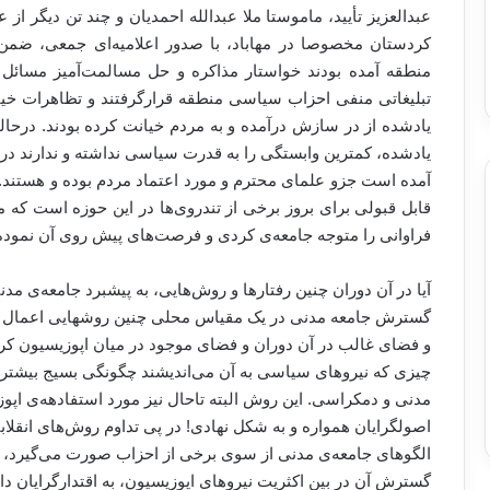
کردستان مخصوصا در مهاباد، با صدور اعلامیه‌ای جمعی، ضمن 
منطقه آمده بودند خواستار مذاکره و حل مسالمت‌آمیز مسائل 
تبلیغاتی منفی احزاب سیاسی منطقه قرارگرفتند و تظاهرات خیابان
یاد‌شده از در سازش درآمده‌ و به مردم خیانت کرده بودند. درحالی
یادشده، کمترین وابستگی را به قدرت سیاسی نداشته و ندارند در عی
آمده است جزو علمای محترم و مورد اعتماد مردم بوده و هستند. نم
قابل قبولی برای بروز برخی از تندروی‌ها در این حوزه است که
فراوانی را متوجه جامعه‌ی کردی و فرصت‌های پیش روی آن نمود
آیا در آن دوران چنین رفتارها و روش‌هایی، به پیشبرد جامعه‌ی م
گسترش جامعه مدنی در یک مقیاس محلی چنین روشهایی اعمال م
و فضای غالب در آن دوران و فضای موجود در میان اپوزیسیون کرد و 
چیزی که نیروهای سیاسی به آن می‌اندیشند چگونگی بسیج بیشتر ن
مدنی و دمکراسی. این روش البته تاحال نیز مورد استفادهه‌ی اپوزی
اصولگرایان همواره و به شکل نهادی! در پی تداوم روش‌های انقلاب
الگوهای جامعه‌ی مدنی از سوی برخی از احزاب صورت می‌گیرد، جا دا
گسترش آن در بین اکثریت نیروهای اپوزیسیون، به اقتدارگرایان د