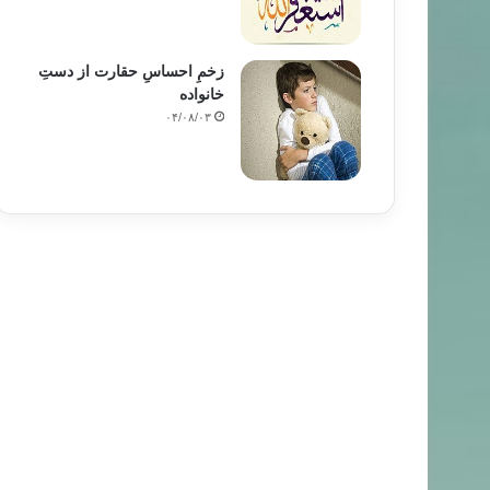
زخمِ احساسِ حقارت از دستِ
خانواده
۰۴/۰۸/۰۳