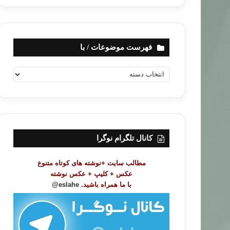
فهرست موضوعات / با
ف
ه
ر
س
ت
م
و
کانال تلگرام نوگرا
ض
و
مطالب سایت +نوشته های کوتاه متنوع
ع
عکس + کلیپ + عکس نوشته
ا
با ما همراه باشید.
eslahe@
ت
/
ب
ا