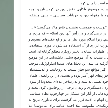
 است را بیان کرد.
ت، موضوع واکاوی نقش دین در کردستان و توجه
ورد با مقوله دین و جریانات سیاسی – دینی منطقه،
“توسعه و عمومیت بخشیدن تلاش‌ها”، می‌گویند: « ….
ر برمی‌گیرد و در رأس آنها دین اسلام – که مردم ما
یم. زیرا اسلام مورد نظر ما در واقع عقیده‌ای معنوی و
رت ابزاری از آن استفاده می‌شود یا مورد استفاده‌ی
ن اظهارات نشانه‌ی تغییر رویکرد مطلق‌گرایانه‌ای است
ال نسبت به آن موضع سلبی داشته‌اند. در این موضع
گرفته می‌شد. این تحلیل‌های عمدتا ایدئولوژیک، موجب
 اکثر مواقع سوءظن نسبت به روحانیت و اندیشمندان
وردهای قهر آمیز بوده و هست. در این رابطه، علمای
ود نقشی نداشته و ندارند(جز عده‌ای محدود) از سوی
ری، دستگیری و زندان برخی از روحانیون کرد، تبعید و
نه‌هایی از آثار این مشکل در چهارچوب نظام سیاسی
هام یا اذیت قرار می‌گرفتند. برای یادآوری تاریخ نه
یکندی، ماموستا ملا احمد عباسی‌راد، ماموستا ملا