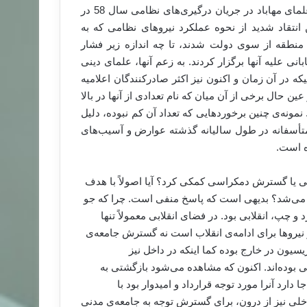
عبدالعزیز تأیید، ماموستا ملا عبدالله احمدیان و چند تن دیگر از علمای مهاباد در جریان درگیری‌های نظامی سال 58 در
انتقاد شدید از نحوه عملکرد نیروهای نظامی که به
منطقه از سوی دولت شدند، تا چه اندازه زیر فشار
ی علیه آنها برگزار کردند. به زعم آنها، علمای دینی
که در آن زمان و اکنون نیز اکثر صادرکنندگان اعلامیه
ن حال برخی از آن میان که نام تعدادی از آنها در بالا
ونه‌ی چنین برخورد‌هایی که تعداد آن کم نبوده، دلیل
 متأسفانه در طول سالیانه گذشته عوارض و آسیب‌های
ه است.
دنی یا گسترش دمکراسی کمکی کرد؟ آیا اصولاً با هدف
ی‌شد؟ بدیهی است که پاسخ منفی است. چرا که جو
چپ، انقلابی بود. در فضای انقلابی معمولاً تنها
یروها برای ادامه‌ی انقلاب است نه گسترش جامعه‌ی
سیون در خارج بوده کما اینکه در داخل نیز
ی بوده‌اند. اکنون که مشاهده می‌شود بازگشتی به
رد آنرا مورد توجه قرارداد و امیدوار بود با
اخلی نیز از درون، برای گسترش توجه به جامعه‌ی مدنی