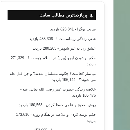
پربازدیدترین مطالب سایت
سایت نوگرا
- 823,841 بازدید
شعر، زندگی زیبـاســـت !
- 485,306 بازدید
عشق زن به غیر شوهر
- 280,263 بازدید
حکم نوشیدن آبجو (بیره) در اسلام چیست ؟
- 271,329
بازدید
میانمار کجاست؟ چگونه مسلمان شدند؟ و چرا قتل عام
می شوند؟
- 196,144 بازدید
خلاصه زندگی حضرت عمر رضی الله تعالی عنه
-
185,476 بازدید
روش صحیح و علمی حفظ کردن
- 180,568 بازدید
حکم بوسه کردن و ملاعبه در هنگام روزه
- 173,616
بازدید