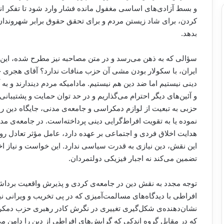
و بسط آزادی‌های اساسی مغفول مانده فشار وارد شود تا تفکر انق
کردن، برای شاد زیستن مردم و برای تحقق حقوق برابر شهروندا
بدهد.
سؤالی که به ذهن می‌رسد و در متن مصاحبه نیز مطرح شده، این
ایران، با سکولار بودن مشی آن حزب منافات ندارد؟ آقای هجری
دینی نیستیم اما ضد دین هم نیستیم. مادامیکه مردم دیندارند و به 
و آئین‌های دیگر احترام می‌گذاریم و در حد توان حمایت و پشتیبان
حزبی به تبعیت از لوازم دمکراسی و جامعه‌ی مدنی، جایگاه دین را 
نموده یا به تقویت افراط‌‌گرایی دینی پرداخته‌است. در جامعه‌ی م
هدایت اخلاق فردی و اجتماعی بر عهده دارد، عامل مؤثر تعادل روا
این نقش، دین نیازی به قدرت سیاسی ندارد. این خواست و نیاز اخ
تضمین می‌کند نه اجبار فیزیکی دولتمردان.
توجه مجدد به نقش دین در جامعه‌ی کردی و پذیرش واقعیت برداش
افراطی با دیدگاه‌های مسالمت‌آمیزی که در پی تخریب و ویرانی 
نشان‌دهنده‌ی شکل‌گیری تغییری در نگرش کادر رهبری حزب دمک
که در مقابل گروه اندکی که گرایش‌های افراطی از دین را دامن می