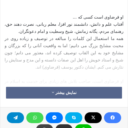
او قرضاوی است کسی که …
آفتاب علم و دانش، دانشمند نور افزا، معلم ربانی، نصرت دهند حق،
رهنمای مردم، یگانه زمانش، شیخ وسطیت و امام دعوتگران.
همه ما استعمال این کلمات را مبالغه در توصیف و زیاده روی در
محبت مشایخ بزرگ می دانیم؛ اما به واقعیت آنانی را که بزرگان و
مشایخ خود به این القاب توصیف کرده اند، معذور می دانم؛ چون
شیخ و استاد خویش را اهل این صفات دانسته و این مدح و ستایش را
نثارش می کنم. ایشان دکتور یوسف (قرضاوی) اند.
او قرضاوی است، صاحب تلاش های زیادی برای خدمت به اسلام در
ضمن: تألیف کتاب های علمی، دعوت و رهنمایی، سخنرانی و
نمایش بیشتر
مناظره، فقه و فتوا، کنفرانس ها و سمینارها، بحث ها و محاضره ها،
مشارکت در عضویت مجالس و مؤسسات و مجامع فقهی.
او قرضاوی است، مؤلف نزدیک به دو صد کتاب ( مختصر، متوسط و
موسوعی)، او کسی است که کتاب ( حلال و حرام در اسلام ) را (۵۶)