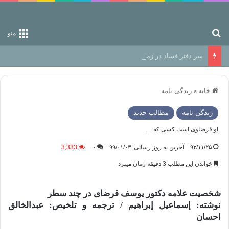
جستجو برای
منو
سر دفتر فساد در زمین‌، دوری وکناره‌گیری از راه خداست‌!
خانه
»
زندگی نامه
زندگی نامه
مطالب جدید
او قرضاوی است کسی که …
۹۳/۱۱/۲۵
آخرین به روز رسانی: ۹۹/۰۱/۰۳
۰
3,333
خواندن این مطلب 3 دقیقه زمان میبرد
شخصیت علامه دکتور یوسف قرضای در چند سطر
نوشته: إسماعیل إبراهیم / ترجمه و تلخیص: عبدالخالق
احسان