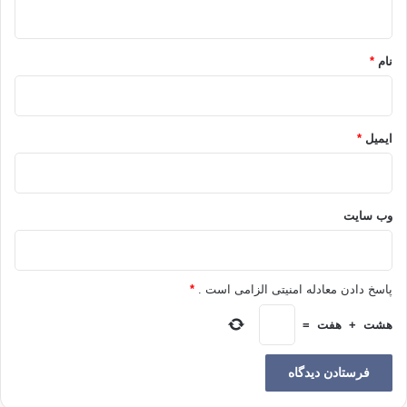
ه
*
او قرضاوی است، کسی که در راه دین و وطنش قربانی ها داده
است، در عنفوان جوانیش در زمان ملک فاروق در زندان (طور)
نام
*
زندانی بوده و مورد اذیت و شکنجه قرار گرفت؛ سپس در زمان
جمال ناصر بیش از یک بار وارد زندان نظامی شده و بالآخره از خانه
اش به سوی الله، رسول الله و خدمت به دینش مهاجر گردید.
ایمیل
*
چند وقت پیش، نام ایشان و جمعی از علماء در لست مورد تعقیب
پولیس بین المللی انترپول همراه نام های مجرمین بین المللی قرار
وب‌ سایت
گرفت. انترپول کجاست؟ چرا در مورد کسانی تصمیم نمی گیرد که
کشتند، زخمی کردند، سوزاندند، غصب نمودند، تبعید ساختند و حرث
و نسل را هلاک ساخته و کشورها را خراب کردند، بندگان خدا را مورد
هتک حرمت قرار داده و اتهامات دروغین به آنها نسبت داده اند؛
پاسخ دادن معادله امنیتی الزامی است .
*
کسانی که الله متعال در انظار مردم رسوای شان نمود.
هشت
+
هفت
=
دکتر یوسف قرضاوی
شیخ یوسف قرضاوی