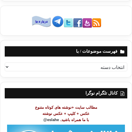
قرضاوی
کپی آدرس
فهرست موضوعات / با
ف
ه
ر
س
ت
کانال تلگرام نوگرا
م
و
مطالب سایت +نوشته های کوتاه متنوع
ض
عکس + کلیپ + عکس نوشته
و
با ما همراه باشید.
eslahe@
ع
ا