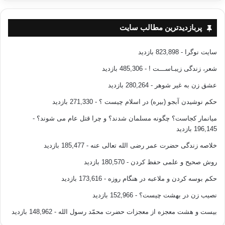
پربازدیدترین مطالب سایت
سایت نوگرا
- 823,898 بازدید
شعر، زندگی زیبـاســـت !
- 485,306 بازدید
عشق زن به غیر شوهر
- 280,264 بازدید
حکم نوشیدن آبجو (بیره) در اسلام چیست ؟
- 271,330 بازدید
میانمار کجاست؟ چگونه مسلمان شدند؟ و چرا قتل عام می شوند؟
-
196,145 بازدید
خلاصه زندگی حضرت عمر رضی الله تعالی عنه
- 185,477 بازدید
روش صحیح و علمی حفظ کردن
- 180,570 بازدید
حکم بوسه کردن و ملاعبه در هنگام روزه
- 173,616 بازدید
نصیب زن در بهشت چیست؟
- 152,966 بازدید
بیست و هشت معجزه از معجزات حضرت محمّد رسول الله
- 148,962 بازدید