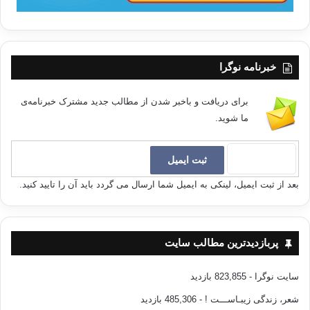
علم الحدیث، ص 14.
–
[11]
البدایه و النهایه، ابن کثیر، ج 13، ص 180.
خبرنامه نوگرا
–
[12]
همان.
برای دریافت و باخبر شدن از مطالب جدید مشترک خبرنامه‌ی
–
[13]
ما شوید.
همان.
–
[14]
همان.
–
[15]
بعد از ثبت ایمیل، لینکی به ایمیل شما ارسال می گردد باید آن را تایید کنید.
تذکرة الحفاظ، ذهبی، ج 4، ص 1431.
–
[16]
البدایه و النهایه، ابن کثیر، ج 13، ص 180.
پربازدیدترین مطالب سایت
کپی آدرس
سایت نوگرا
- 823,855 بازدید
شعر، زندگی زیبـاســـت !
- 485,306 بازدید