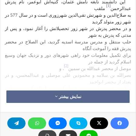
این دانشمند نابغه نامش عثمان، کُنیه‌اش ابوعمر، نام پدرش
[1]
عبدالرحمن
ملقب
به صلاح‌الدین و شهرتش تقی‌الدین شهرزوری است و در سال 577 در
شهر زور متولد گردید
و در محضر پدرش در شهر زور تحصیلاتش را آغاز نمود، و پس از
مدتی که پدرش به شهر
حلب منتقل و مدرس مدرسة اسدیه گردید، ابن الصلاح در محضر
پدرش فقه را آموخت آنگاه
برای تکمیل معلومات خود راهی شهرهای دور و نزدیک جهان وسیع
اسلام گردید از جمله در
[2]
موصل از محضر عبدالله بن سمین
، و
نصرالله بن سلامه و محمودبن علی موصلی و عبدالمحسن، و در
بغداد از محضر ابواحمد
سکینه و عمربن طبرزد، و در همدان از محضر ابوالفضل و در نیشابور
از محضر منصور و
نمایش بیشتر
مؤید، و در مرو از محضر ابوالمظفر و در دمشق از محضر قاضی
جمال‌الدین و شیخ موفق‌الدین
[3]
و شیخ فخر‌الدین ابن عساکر و در حلب
از
محضر ابومحمد و در حرّان از محضر حافظ عبدالقادر مستفیض
گردیده است.