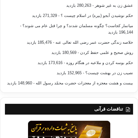
عشق زن به غیر شوهر
- 280,263 بازدید
حکم نوشیدن آبجو (بیره) در اسلام چیست ؟
- 271,329 بازدید
میانمار کجاست؟ چگونه مسلمان شدند؟ و چرا قتل عام می شوند؟
-
196,144 بازدید
خلاصه زندگی حضرت عمر رضی الله تعالی عنه
- 185,476 بازدید
روش صحیح و علمی حفظ کردن
- 180,569 بازدید
حکم بوسه کردن و ملاعبه در هنگام روزه
- 173,616 بازدید
نصیب زن در بهشت چیست؟
- 152,965 بازدید
بیست و هشت معجزه از معجزات حضرت محمّد رسول الله
- 148,960 بازدید
تناقضات قرآنی