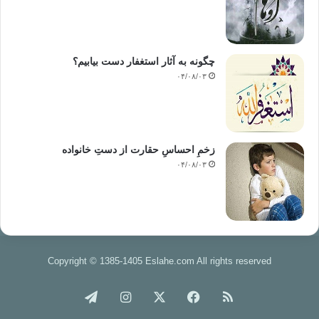
چگونه به آثار استغفار دست بیابیم؟
۰۴/۰۸/۰۳
زخمِ احساسِ حقارت از دستِ خانواده
۰۴/۰۸/۰۳
Copyright © 1385-1405 Eslahe.com All rights reserved
خوراک
فیس
X
اینستاگرام
تلگرام