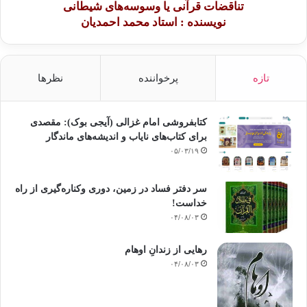
تناقضات قرآنی یا وسوسه‌های شیطانی
بالسلام والتطبيع بالمشاركة في العدوان على غزة.
نویسنده : استاد محمد احمدیان
تازه
پرخواننده
نظرها
وقال عطية: إن الفلسطينيين والمقاومة لن ينتصروا
إلا باتحاد الأمة كلمةً وصفًّا وفكرًا، عازيًا نوم الأمة التي فقهت الكلام دون
العمل إلى ضعفها وهوانها وركونها إلى غير شرع الله؛ ما جعلها ذيل الأمم في
کتابفروشی امام غزالی (آیجی بوک): مقصدی
وجه
برای کتاب‌های نایاب و اندیشه‌های ماندگار
خنازير العالم.
۰۵/۰۳/۱۹
وناشد المقاومة الثبات والصمود والصبر على
سر دفتر فساد در زمین‌، دوری وکناره‌گیری از راه
العدوان، واصفًا إيَّاه بالضريبة التي تسري في جسد الأمة بالقوة والصلابة
خداست‌!
۰۴/۰۸/۰۳
والنصر
العاجل ثقةً بوعد الله.
رهایی از زندانِ اوهام
۰۴/۰۸/۰۳
————————————————-
فرضية الجهاد