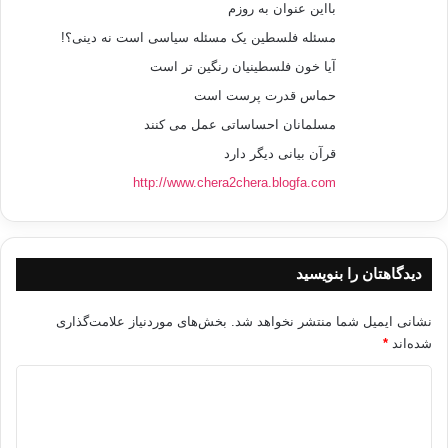
الستار فتح الله سعيد
بااین عنوان به روزم
مسئله فلسطین یک مسئله سیاسی است نه دینی؟!
من جانبه دعا الدكتور عبد الستار فتح الله سعيد
آیا خون فلسطینیان رنگین تر است
أستاذ التفسير بجامعة الأزهر الأمة العربية والإسلامية إلى سرعة تضافر الجهود
حماس قدرت پرست است
والتكاتف معًا ضد العدوان الغاصب، مؤكدًا أن دور الشعوب هو الأصل في رفع
مسلمانان احساساتی عمل می کنند
الأذى عن
قرآن بیانی دیگر دارد
الأمة بإيمانها وتمسكها بقيمها ومبادئها واحتضان المقاومة والدفاع عنها بكل
غالٍ
http://www.chera2chera.blogfa.com
ونفيس.
دیدگاهتان را بنویسید
وأكد د. فتح الله بطلان دعوى السلام والتطبيع
نشانی ایمیل شما منتشر نخواهد شد.
بخش‌های موردنیاز علامت‌گذاری
المصري الصهيوني، ووصف الاتفاقيات والمباحثات التي تُجريها الحكومة
شده‌اند
*
المصرية
د
والأنظمة العربية مع الصهاينة بالأضحوكة والاستخفاف بالحكومة المصرية،
واعتبرها
ی
السبب الرئيسي للعدوان الصهيوني على غزة، مطالبًا بطرد السفير الصهيوني
د