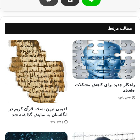
وصمودها المعجز
مطالب مرتبط
تحقيق- أسامة جابر:
طالب علماء الأمة الإسلامية الشعوب والحكومات
بضرورة استغلال ذكرى العام الهجري الجديد في تدشين حملة جهادية كبيرة
على مختلف
المستويات السياسية والاقتصادية والعسكرية والإعلامية لصد الاجتياح الصهيوني
الغاشم على قطاع غزة، ووقف المجازر التي ترتكبها قوات الاحتلال الصهيوني
راهکار جدید برای کاهش مشکلات
بحق الشعب
حافظه
الفلسطيني في قطاع غزة.
۹۳/۰۷/۲۴
قدیمی ترین نسخه قرآن کریم در
انگلستان به نمایش گذاشته شد
۹۴/۰۷/۱۱
وقال العلماء إن الوقت قد حان لتوحُّد الأمة في
وجه عدوها وتحرير مقدساتها، مطالبين المسلمين في جميع بقاع الأرض