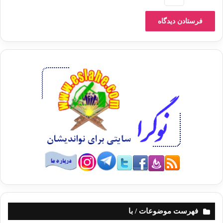
وأكد د. محمد رأفت عثمان عضو مجلس البحوث
الإسلامية أن تصاعد العدوان على قطاع غزة خطة مرحلية لكسر المقاومة
وإظهار عجزها
أمام التقنيات العسكرية الصهيونية المدعومة أمريكيًّا في ظل تكوينات
عسكرية أولية
لحماس، رغم تفوقها الأدائي الذي أظهر اليهود بالضعف أمام صواريخ مقاومة
غزة.
مشددًا
على أن صلابة المقاومة وضخامة كيانها مُستمَدٌّة من منهجها الرباني الذي أعجز
العالم عن إسقاطها وإرهابها وتحييدها عن طريقها، وأضاف أن نشأة عناصر
المقاومة في
ظل المأساة والتاريخ الطويل الملوَّن بالدم أحد عوامل صمودها.
فهرست موضوعات / با
وشبَّه د. عثمان الدَّور العربي الإسلامي بقصة