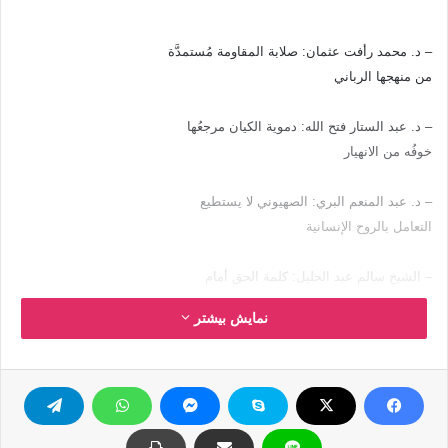
– د. محمد رأفت عثمان: صلابة المقاومة مُستمدَّة
من منهجها الرباني
– د. عبد الستار فتح الله: دموية الكيان مرجعُها
خوفُه من الانهيار
– د. عبد المنعم البري: الصهيوني لا يستطيع
التعامل بالروح الإنسانية
– الشيخ سالم عبد الجليل: كلمة الحق أمام
المسئولين فريضةٌ على العلماء
نمایش بیشتر
– د. محمد الشحات الجندي: ما يحدث اعتداءٌ على
الشرعية والحقيقة
– د. محمد المهدي: التصعيد موجَّهٌ إلى المقاومة