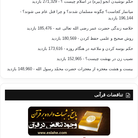
حکم نوشیدن آبجو (بیره) در اسلام چیست ؟
- 271,329 بازدید
میانمار کجاست؟ چگونه مسلمان شدند؟ و چرا قتل عام می شوند؟
-
196,144 بازدید
وتساءل: “أين الأمة الواحدة مما يصيب غزة
خلاصه زندگی حضرت عمر رضی الله تعالی عنه
- 185,476 بازدید
من الأهوال؟!”، معتبرًا أن التقاعس عن نصرة غزة يمثِّل خيانةً لله أولاً ثم
للإسلام والمسلمين ثانيًا.
روش صحیح و علمی حفظ کردن
- 180,569 بازدید
حکم بوسه کردن و ملاعبه در هنگام روزه
- 173,616 بازدید
نصیب زن در بهشت چیست؟
- 152,965 بازدید
وأشار إلى قوله تعالى: ﴿إِنَّ هَذِهِ
بیست و هشت معجزه از معجزات حضرت محمّد رسول الله
- 148,960 بازدید
أُمَّتُكُمْ أُمَّةً وَاحِدَةً وَأَنَا رَبُّكُمْ فَاعْبُدُونِ﴾ (الأنبياء: 92)
وحديث الرسول صلى الله عليه وسلم الذي يؤكد أن الأمة كالجسد الواحد؛ إذا
اشتكى منه
تناقضات قرآنی
عضوٌ تداعى له سائر الأعضاء بالسهر والحمى، مؤكدًا أن الأمة لن تكون جسدًا
واحدًا
يشعر بعضه ببعض إلا بتحقق المودة والعطف والرحمة، وأن المودة والعطف
والرحمة
أحاسيس تبيِّن الأفعال صدقها من كذبها، متهمًا أصحاب الفصاحة والإنشاد
المعسول