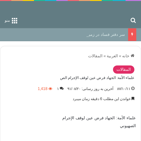
جستجو برای
منو
سر دفتر فساد در زمین‌، دوری وکناره‌گیری از راه خداست‌!
خانه
»
العربیة
»
المقالات
المقالات
علماء الأمة: الجهاد فرض عين لوقف الإجرام الص
۸۷/۱۰/۱۱
آخرین به روز رسانی: ۹۱/۰۸/۲۰
۱
1,418
خواندن این مطلب 6 دقیقه زمان میبرد
علماء الأمة: الجهاد فرض عين لوقف الإجرام
الصهيوني