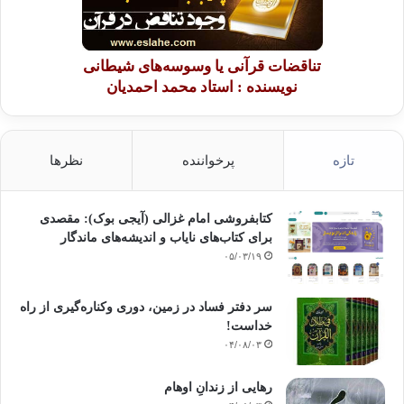
ایمان به «قضا و قدر »
نگرشی قرآنی در فهم قدر و قضا
تناقضات قرآنی یا وسوسه‌های شیطانی
چگونه با وجود قدرهای خداوند، سرنوشت خود را رقم بزنیم ؟
نویسنده : استاد محمد احمدیان
ایمان قضا قدر سرنوشت تقدیر
تقدیر
تازه
پرخواننده
نظرها
قدر و قضا
قضا و قدر
قضاوقدر
مشیت
کتابفروشی امام غزالی (آیجی بوک): مقصدی
برای کتاب‌های نایاب و اندیشه‌های ماندگار
۰۵/۰۳/۱۹
کپی آدرس
سر دفتر فساد در زمین‌، دوری وکناره‌گیری از راه
خداست‌!
۰۴/۰۸/۰۳
رهایی از زندانِ اوهام