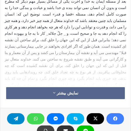
بعد از مسئله ایمان به خدا و آخرت یکی از مسائل بسیار مهم دیگر که مطرح
است و بدون آن انسان نمی تواند بنده ی خدا باشد و عبادت و بندگی خدا را به
صورت کامل انجام دهد، مسئله «قضا و قدر» است. توضیح این که: انسان
مسلمان باید چنین معتقد باشد که خداوند متعال از همه چیز خبر دارد، و همه چیز
را می داند، و قدرت و توانایی این را دارد که هر چه بخواهد انجام دهد و هر کاری
را که انجام دهد به جا و صحیح است، و _ جلّ جلاله_ کار نا به جا و بیهوده انجام
نمی دهد؛ بنابراین قبل از این که این جهان را خلق کند، برای ساختن آن نقشه
ای کشیده است. همان طور که اگر افرادی بخواهند در جایی بیمارستانی بسازند
قبلا” مهندسی می آید و نقشه آن بیمارستان را می کشد و پس از آن معمار و بنا
و کارگرانی می آیند و طبق نقشه شروع به ساختن می کنند. خداوند متعال نیز
قبل از این که این جهان را خلق کند، برای آن نقشه کشیده است که چه
مخلوقاتی بیافریند، از هر نوع به چه تعداد خلق کند، چه رویدادهایی باید روی
بدهد، چه چیزی باید انجام بگیرد و چه چیزی انجام نگیرد و تمام آن چه که باید
انجام گیرد را روشن کرده است. پس از این برنامه ریزی، شروع به پیاده کردن
آن کرده است. قبل از هر چیز آب را پدید آورد و پس از آن، آب را به دود تبدیل
نمایش بیشتر
کرد و پس از آن آسمان ها و زمین و آن چه را در میان آنهاست از آن ایجاد کرد و
آسمان و زمین در دو مرحله(دو دوره زمانی) آفریده شدند و آن چه در زمین است
اعم از گیاه و درخت و همه ی نعمت ها و کوه ها و… همه در چهار مرحله یا
روزگار دیگر ساخته شد و به طور کلی تمام جهان را در شش روز آفرید. هر روز
خدا زمانی بسیار طولانی است. در همان نقشه این نیز را مشخص کرده است
که مخلوقی را به وجود آورد که هم علم و دانش داشته باشد و خیر و شر و و