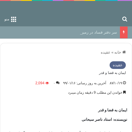
جستجو برای
منو
سر دفتر فساد در زمین‌، دوری وکناره‌گیری از راه خداست‌!
خانه
»
عقیده
عقیده
ایمان به قضا و قدر
۸۷/۱۰/۱۹
آخرین به روز رسانی: ۹۹/۰۱/۱۶
۰
2,094
خواندن این مطلب 9 دقیقه زمان میبرد
ایمان به قضا و قدر
نویسنده: استاد ناصر سبحانی