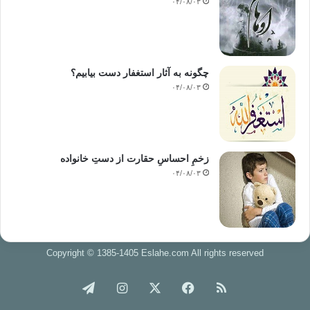
۰۴/۰۸/۰۳
چگونه به آثار استغفار دست بیابیم؟
۰۴/۰۸/۰۳
زخمِ احساسِ حقارت از دستِ خانواده
۰۴/۰۸/۰۳
Copyright © 1385-1405 Eslahe.com All rights reserved
خوراک
فیس
X
اینستاگرام
تلگرام