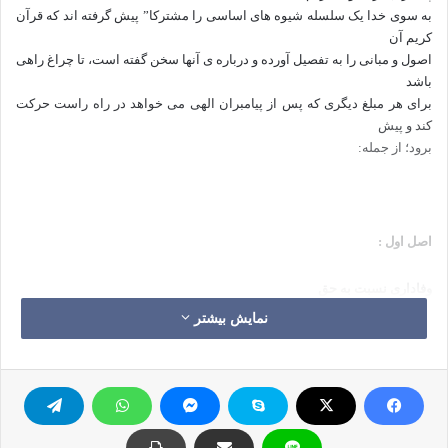
به سوی خدا یک سلسله شیوه های اساسی را مشترکا” پیش گرفته اند که قرآن
کریم آن
اصول و مبانی را به تفصیل آورده و درباره ی آنها سخن گفته است، تا چراغ راهی
باشد
برای هر مبلغ دیگری که پس از پیامبران الهی می خواهد در راه راست حرکت
کند و پیش
برود؛ از جمله:
اصل اول :
وفاداری نسبت به حق
تعالی و جهاد در راه خدا،
و کمر بستن در جهت
نمایش بیشتر
اجرای فرمان او، از اینجاست که هر یک از رسولان در راستای دعوت مردم آنقدر
می
کوشیدند و نبرد می کردند تا فرمان و حکم خداوند آنگونه که خود او مقرر و مقدر
فرموده است به اجرا دربیاید:
(فَاسْتَمْسِكْ