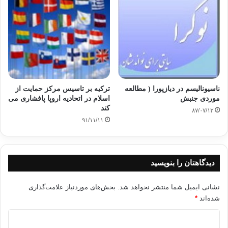
دلگیر شوی،
از اینکه می گویند: چرا بر او گنجی فرو نمی فرستند؟ یا فرشته ای همراه او
نیامده
است؟! تو یک نذیر و منذر بیش نیستی، و خداوند بر همه چیز و همه کس
سرپرستی دارد.»
ناسیونالیسم در دیازپورا ( مطالعه
ترکیه بر تاسیس مرکز حمایت از
اصل دوم:
موردی جنبش
اسلام در اتحادیه اروپا پافشاری می
کند
۸۷/۰۷/۱۳
نترسیدن از هیچ
۹۱/۱۱/۱۱
فرمانروا و صاحب سلطه ای تا آنجا که مصلحت و دعوت و تبلیغ ایشان اقتضا کند؛
چنانکه خداوند متعال می فرماید:
دیدگاهتان را بنویسید
نشانی ایمیل شما منتشر نخواهد شد.
بخش‌های موردنیاز علامت‌گذاری
(الَّذِينَ
شده‌اند
*
يُبَلِّغُونَ رِسَالاتِ اللَّهِ وَيَخْشَوْنَهُ وَلا يَخْشَوْنَ أَحَدًا إِلا
اللَّهَ وَكَفَى بِاللَّهِ حَسِيبًا ) احزاب/39
د