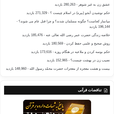
عشق زن به غیر شوهر
- 280,263 بازدید
این، در مواردی است که
شخص مبلغ را قدرت و نیرویی کمک نکند تا بتواند به کمک آن نیرو و قدرت،
حکم نوشیدن آبجو (بیره) در اسلام چیست ؟
- 271,329 بازدید
اوضاع و
میانمار کجاست؟ چگونه مسلمان شدند؟ و چرا قتل عام می شوند؟
-
شرایط را تغییر بدهد. البته، در صورتی که قدرت و نیرویی نیز او را کمک کند، و
196,144 بازدید
بتواند در کنار حسن قول و خوش زبانی و بکارگیری شیوه های عالی هدایت و پند
خلاصه زندگی حضرت عمر رضی الله تعالی عنه
- 185,476 بازدید
و اندرز
و توصیه به مقاومت و استقامت، اوضاع و شرایط را هم تغییر بدهد، استفاده از
روش صحیح و علمی حفظ کردن
- 180,569 بازدید
آن نیروی
حکم بوسه کردن و ملاعبه در هنگام روزه
- 173,616 بازدید
کمک کننده و قدرت تغییر اوضاع، به هیچ وجه با خوبی و خوشی و دعوت به
هدایت و
نصیب زن در بهشت چیست؟
- 152,965 بازدید
استقامت منافاتی نخواهد داشت؛ زیرا، هدایت، مقصود اصلی و هدف نهائی
بیست و هشت معجزه از معجزات حضرت محمّد رسول الله
- 148,960 بازدید
است و هرچه غیر
از آن است وسیله است، و هیچگاه نباید وسیله هدف را از میان ببرد.
تناقضات قرآنی
اصل سوم:
تحت تأثیر عرف های