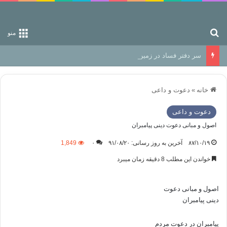
جستجو برای
منو
سر دفتر فساد در زمین‌، دوری وکناره‌گیری از راه خداست‌!
خانه
»
دعوت و داعی
دعوت و داعی
اصول و مبانی دعوت دینی پیامبران
۸۷/۱۰/۱۹
آخرین به روز رسانی: ۹۱/۰۸/۲۰
۰
1,849
خواندن این مطلب 8 دقیقه زمان میبرد
اصول و مبانی دعوت
دینی پیامبران
پیامبران در دعوت مردم