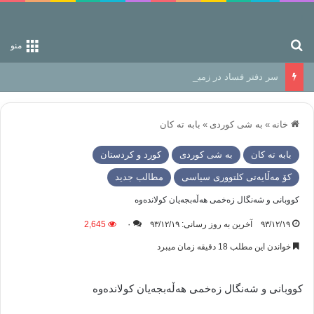
جستجو برای
منو
سر دفتر فساد در زمین‌، دوری وکناره‌گیری از راه خداست‌!
خانه
»
به شی کوردی
»
بابه ته كان
بابه ته كان
به شی کوردی
کورد و کردستان
کۆ مەڵایەتی کلتووری سیاسی
مطالب جدید
کووبانی و شه‌نگال زه‌خمی هه‌ڵه‌بجه‌يان کولانده‌وه
۹۳/۱۲/۱۹
آخرین به روز رسانی: ۹۳/۱۲/۱۹
۰
2,645
خواندن این مطلب 18 دقیقه زمان میبرد
کووبانی و شه‌نگال زه‌خمی هه‌ڵه‌بجه‌يان کولانده‌وه