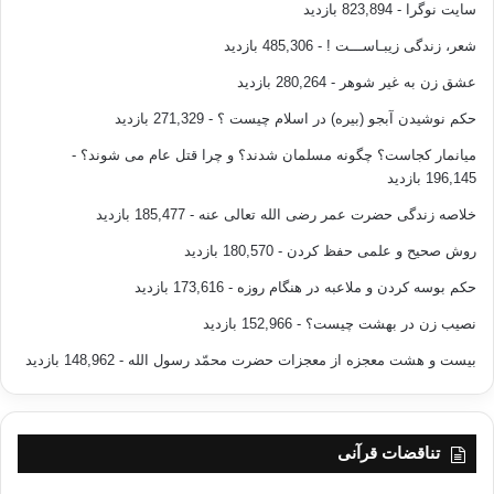
سایت نوگرا
- 823,894 بازدید
دروس نازانێ و قه‌ده‌غه‌ی ئه‌کات. وه‌کوو ئه‌فه‌رموێ:
شعر، زندگی زیبـاســـت !
- 485,306 بازدید
قُلْ يَا أَهْلَ الْكِتَابِ لاَ تَغْلُواْ فِي دِينِكُمْ …
عشق زن به غیر شوهر
- 280,264 بازدید
حکم نوشیدن آبجو (بیره) در اسلام چیست ؟
- 271,329 بازدید
[ بڵێ: ئه‌ی ئه‌هلی کتێب به ناڕه‌وا و ناهه‌ق، له ئایینه‌که‌تاندا
زیاده‌ڕه‌وی مه‌که‌ن…مائیده/77]
میانمار کجاست؟ چگونه مسلمان شدند؟ و چرا قتل عام می شوند؟
-
196,145 بازدید
ته‌نانه‌ت موسڵمانان بێدار ئه‌کاته‌وه که شوێنی ئه‌م زیاده‌ڕه‌ویانه
خلاصه زندگی حضرت عمر رضی الله تعالی عنه
- 185,477 بازدید
نه‌که‌ون، وه‌کوو ئه‌فه‌رموێ:
روش صحیح و علمی حفظ کردن
- 180,570 بازدید
حکم بوسه کردن و ملاعبه در هنگام روزه
- 173,616 بازدید
لَّيْسَ بِأَمَانِيِّكُمْ وَلا أَمَانِيِّ أَهْلِ الْكِتَابِ مَن يَعْمَلْ سُوءاً يُجْزَ بِهِ…
نصیب زن در بهشت چیست؟
- 152,966 بازدید
[ئه‌م پاداشه به حه‌ز و ئاره‌زووی ئێوه و ئه‌هلی کتێب نایه‌ته دی، که‌سێ
بیست و هشت معجزه از معجزات حضرت محمّد رسول الله
- 148,962 بازدید
کاری خراپ بکا، هه‌ر به‌و ده‌قه تۆڵه‌ی لێده‌سه‌نرێته‌وه… نیساـ/ 123 ]
به ئاوات و ئاره‌زووی ئێوه و ئه‌هلی کتێب نییه، له‌م رووه‌وه هه‌ر که‌س
تناقضات قرآنی
کاری خراپ کات، جه‌زای وه‌ر ئه‌گرێ. وه‌کوو ئه‌وه‌ی بفه‌رموێ: خوا
په‌یوه‌ندی خزمایه‌تی و ناسراوی و دۆستایه‌تی و پارتیبازی له گه‌ڵ هیچ