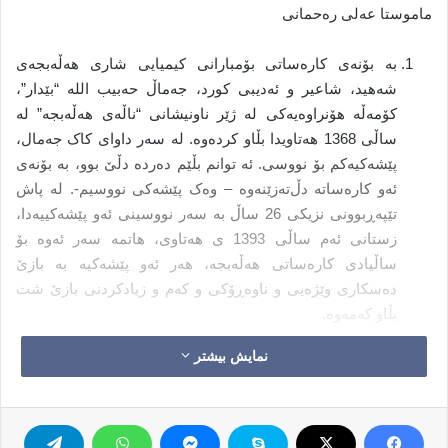
ماموستا عه‌لی ره‌حمانی
به بۆنه‌ی کاره‌ساتی بۆمبارانی کیمیایی شاری هه‌ڵه‌بجه‌ی
شه‌هید، شاعیر و ئه‌دیبی کورد، جه‌ماڵ حه‌بیب الله “بێدار”،
کۆمه‌ڵه هۆنراوه‌یه‌کی له ژێر ناونیشانی “ناڵه‌ی هه‌ڵه‌بجه” له
ساڵی 1368 هه‌تاویدا بڵاو کرده‌وه. له سه‌ر داوای کاک جه‌مال،
پێشه‌کیه‌کم بۆ نووسی. ئه توانم بڵێم ده‌رده دڵێ بوو، به بۆنه‌ی
ئه‌و کاره‌ساته دڵ‌ته‌زێنه‌وه – وه‌ک پێشه‌کی نووسیم-. له پاش
تێپه‌ڕبوونی نزیکی 26 ساڵ به سه‌ر نووسینی ئه‌و پێشه‌کییه‌دا،
زستانی ئه‌م ساڵی 1393 ی هه‌تاوی، هاتمه سه‌ر ئه‌وه بۆ
ساڵیادی کاره‌ساتی هه‌ڵه‌بجه، هه‌ر ئه‌و پێشه‌کیه به بازێ
ده‌سکاری وێژه‌یی و ناوه‌ڕۆکی و که‌م و زیادکردنی بازێ شت
بڵاو که‌مه‌وه.
نمایش بیشتر
وه ئه‌وه‌ش که پاڵی پێوه نام هه‌ڵسم به‌م کاره، چه‌ن شت بوو:
یه‌که‌م، ساڕێژ نه‌بوونی ئه‌و زه‌خم و رووداوه.