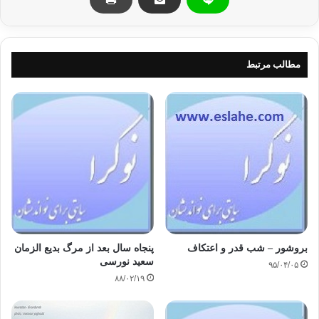
خوێنرێژه‌
ئیسرائیلیه‌كان درندانه‌ترین هێرشى كاولكارى و كۆمه‌ڵ كوژى ئه‌كه‌نه‌ سه‌ر
خه‌ڵكى
بێ دیفاع و زوڵم لێكراوو داگیركراوى كه‌رتى غه‌ززه‌ به‌به‌ر چاوى هه‌موو
مطالب مرتبط
كامێراكانى
جیهان و رِاى گشتى و ئه‌نجومه‌نى ئاسایش ، خوێنیان ئه‌رێژرێت به‌بێ ئه‌وه‌ى
هیچ جیاوازیه‌ك
بكرێت له‌ نێوان منداڵ و ژن و گه‌نج و لاوو پیرداو، به‌ نوێترین چه‌كى ووڵاتانى
زلهێزو به‌پشتیوانى داكۆكى كه‌رى مافى مرۆڤى جیهان و بێده‌نگیه‌كى شه‌رم
ئاوه‌رى وڵاتانى
عه‌ره‌بى وبه‌به‌ڵێى سه‌رۆكى سه‌پێنراوو به‌كرێگیراوى جوله‌كه‌وه‌ ، و پێشێلكردنى
هه‌موو یاسا نێوده‌وڵه‌تیه‌كان و رێككه‌وتنامه‌ جیهانیه‌كان و به‌هاو باوه‌
مرۆڤایه‌تیه‌كان
.
بروشور – شب قدر و اعتکاف
پنجاه سال بعد از مرگ بدیع الزمان
سعید نورسی
۹۵/۰۴/۰۵
۸۸/۰۲/۱۹
2)