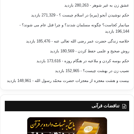
عشق زن به غیر شوهر
- 280,263 بازدید
حکم نوشیدن آبجو (بیره) در اسلام چیست ؟
- 271,329 بازدید
میانمار کجاست؟ چگونه مسلمان شدند؟ و چرا قتل عام می شوند؟
-
196,144 بازدید
خلاصه زندگی حضرت عمر رضی الله تعالی عنه
- 185,476 بازدید
روش صحیح و علمی حفظ کردن
- 180,569 بازدید
حکم بوسه کردن و ملاعبه در هنگام روزه
- 173,616 بازدید
نصیب زن در بهشت چیست؟
- 152,965 بازدید
بیست و هشت معجزه از معجزات حضرت محمّد رسول الله
- 148,961 بازدید
تناقضات قرآنی