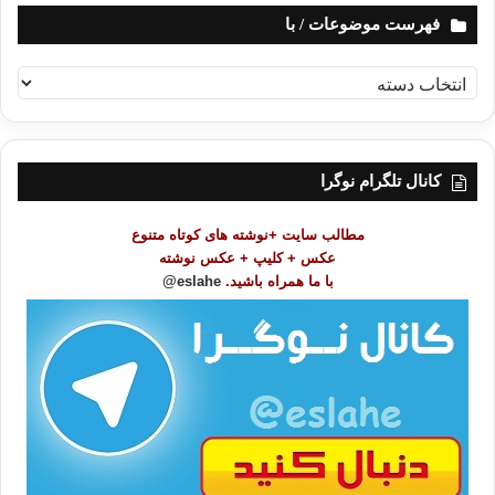
فهرست موضوعات / با
ف
ه
ر
س
ت
کانال تلگرام نوگرا
م
و
مطالب سایت +نوشته های کوتاه متنوع
ض
عکس + کلیپ + عکس نوشته
و
با ما همراه باشید.
eslahe@
ع
ا
ت
/
ب
ا