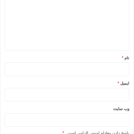
ی
د
گ
کپی آدرس
ا
ه
*
نام
*
ایمیل
*
وب‌ سایت
پاسخ دادن معادله امنیتی الزامی است .
*