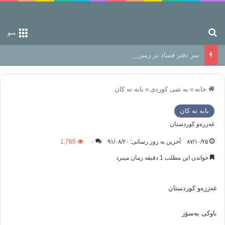
جستجو برای
منو
سر دفتر فساد در زمین‌، دوری وکناره‌گیری از راه خداست‌!
خانه
»
به شی کوردی
»
بابه ته كان
بابه ته كان
غه‌ززه‌و كوردستان
۸۷/۱۰/۲۵
آخرین به روز رسانی: ۹۱/۰۸/۲۰
۰
1,765
خواندن این مطلب 1 دقیقه زمان میبرد
غه‌ززه‌و كوردستان
باوكى به‌سۆز