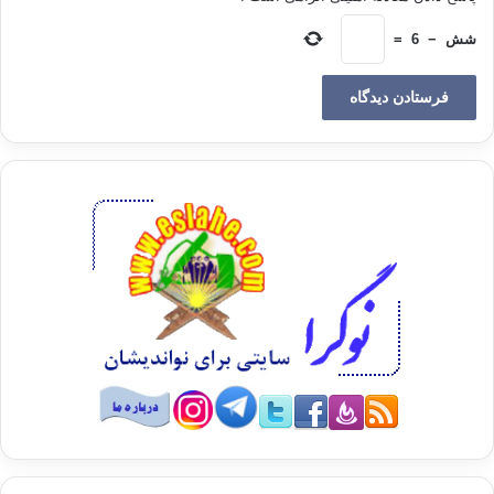
شش
−
6
=