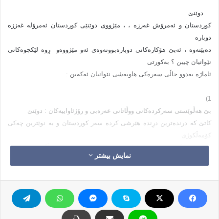
دوێنێ
كوردستان و ئه‌مرۆش غه‌ززه‌ ، ، مێژووى دوێنێى كوردستان ئه‌مرۆله‌ غه‌ززه‌
دوباره‌
ده‌بێته‌وه‌ ، ئه‌بێ هۆكاره‌كانى دوباره‌بوونه‌وه‌ى ئه‌و مێژووه‌و
رِوه‌ لێكچوه‌كانى
نێوانیان چیبن ؟ به‌كورتى
ئاماژه‌ به‌دوو خاڵى سه‌ره‌كى هاوبه‌شى نێوانیان ئه‌كه‌ین :
1)
بێ هه‌ڵوێستى سه‌ركرده‌كانى ووڵاتانى عه‌ره‌بى و رۆژئاواییه‌كان : دوێنێ
كاتێ كه‌ درنده‌ترین درِنده‌ هێرشى كرده‌ سه‌ر كوردستان و به‌ نوێترین چه‌كى
كۆمه‌ڵكوژى
داهێنراوى گه‌وره‌ترین داكۆكیكه‌ر له‌ مافه‌كانى مرۆڤ و هه‌ڵگرى به‌رنامه‌ى
نمایش بیشتر
دیموكراسى
و ووڵاتانى ئاشتى پارێز ، هه‌روه‌ك چۆن نه‌مانبینى و نه‌مانبیست كه‌ ته‌نها یه‌ك
سه‌رۆك و سه‌ركرده‌یه‌كى ویژدان زیندوو كه‌مترین هه‌ڵوێستی گونجاوی له‌
ئاست ئه‌و
كاره‌ساته‌ جیهان هه‌ژێنه‌دا هه‌بێت ، ئه‌مرۆش به‌چاوى خۆمان ئه‌بینین كه‌