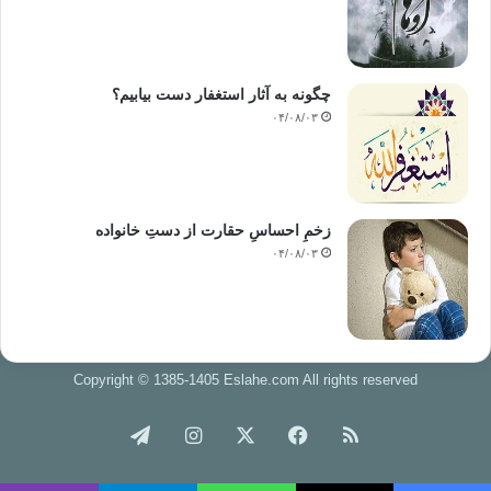
چگونه به آثار استغفار دست بیابیم؟
۰۴/۰۸/۰۳
زخمِ احساسِ حقارت از دستِ خانواده
۰۴/۰۸/۰۳
Copyright © 1385-1405 Eslahe.com All rights reserved
خوراک
فیس
X
اینستاگرام
تلگرام
بوک