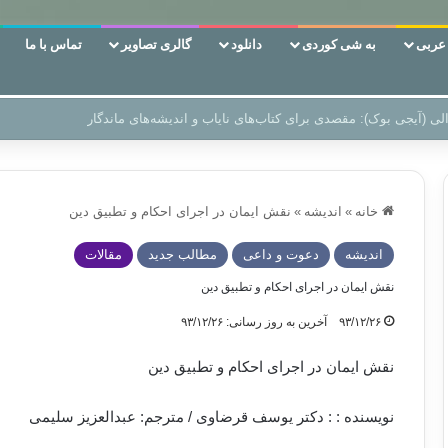
ربی
به شی کوردی
دانلود
گالری تصاویر
تماس با ما
ن‌، دوری وکناره‌گیری از راه خداست‌!
خانه
»
اندیشه
»
نقش ایمان در اجرای احکام و تطبیق دین
اندیشه
دعوت و داعی
مطالب جدید
مقالات
نقش ایمان در اجرای احکام و تطبیق دین
۹۳/۱۲/۲۶
آخرین به روز رسانی: ۹۳/۱۲/۲۶
نقش ایمان در اجرای احکام و تطبیق دین
نویسنده : : دکتر یوسف قرضاوی / مترجم: عبدالعزیز سلیمی