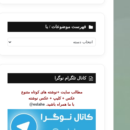
فهرست موضوعات / با
ف
ه
ر
س
ت
م
و
کانال تلگرام نوگرا
ض
و
مطالب سایت +نوشته های کوتاه متنوع
ع
عکس + کلیپ + عکس نوشته
ا
با ما همراه باشید.
eslahe@
ت
/
ب
ا