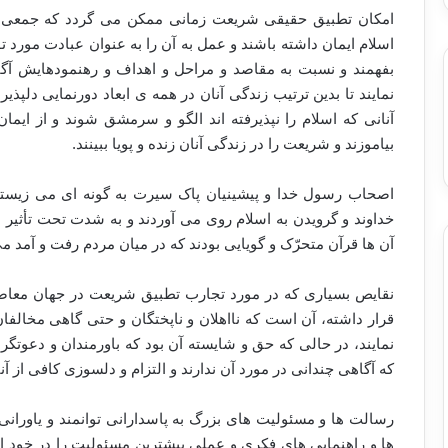
امکان تطبیق حقیقی شریعت زمانی ممکن می گردد که جمعی ب
اسلام ایمان داشته باشند و عمل به آن را به عنوان عبادت مورد 
بفهمند و نسبت به مقاصد و مراحل و اهداف و رهنمودهایش آگاهی
نمایند تا بدین ترتیب زندگی آنان در همه ی ابعاد دورنمایی دلپذ
آنانی که اسلام را نپذیرفته اند الگو و سرمشق شوند و از ایم
بیاموزند و شریعت را در زندگی آنان زنده و پویا ببینند.
اصحاب رسول خدا و پیشینیان پاک سیرت به گونه ای می زیستن
خداوند و گرویدن به اسلام روی می آوردند و به شدت تحت تأثیر اخ
آن ها قرآن متحرّک و گویایی بودند که در میان مردم رفت و آمد می
نقایص بسیاری که در مورد تجارب تطبیق شریعت در جهان معاصر ک
قرار داشته، آن است که نااهلان و ناپختگان و حتی گاهی مخالفا
نمایند، در حالی که حق و شایسته آن بود که باورمندان و دعوتگرا
که آگاهی چندانی در مورد آن ندارند و التزام و دلسوزی کافی از
رسالت ها و مسئولیت های بزرگ به پاسدارانی توانمند و یاورانی
ها و راهنمایی های فکری و عملی بیشترین مسئولیت را در خود ا