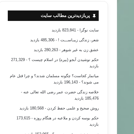
پربازدیدترین مطالب سایت
سایت نوگرا
- 823,841 بازدید
شعر، زندگی زیبـاســـت !
- 485,306 بازدید
عشق زن به غیر شوهر
- 280,263 بازدید
حکم نوشیدن آبجو (بیره) در اسلام چیست ؟
- 271,329
فقه معاصر
بازدید
میانمار کجاست؟ چگونه مسلمان شدند؟ و چرا قتل عام
۸۹/۱۱/۲۵
می شوند؟
- 196,143 بازدید
یت ساختگی براي كسب ثواب
خلاصه زندگی حضرت عمر رضی الله تعالی عنه
-
185,476 بازدید
روش صحیح و علمی حفظ کردن
- 180,568 بازدید
حکم بوسه کردن و ملاعبه در هنگام روزه
- 173,615
بازدید