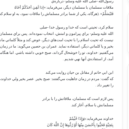
رسول‌الله -صلى الله عليه وسلم- درباره‌ي
ملاقات مسلمان با مسلمان ديگر، مي‌فرمايد:«إذا لَقِيَ أحَدُکُمْ أخَاهُ
فَليُسَلِّمْ» .(هرگاه، يکي از شما برادر مسلماش را ملاقات نمود، به او سلام کند
سلام کرد، تحيتي است که خدا و رسول خدا -صلى
الله عليه وسلم- براي پيرامون و امتش، انتخاب نموده‌اند. پس براي مسلمان،
نيست که تحيت اسلام را با تحيت امت‌هاي ديگر، عوض کند و مثلاً کلماتي مان
بخير و يا کلماتي ديگر، استفاده نمايد. عمران بن حصين مي‌گويد: ما در زمان
مي‌گفتيم: خداوند، تو را خوشحال گرداند، صبح خوبي داشته باشي. اما هنگام
آمد، از استفاده‌ي آنها نهي شديم .
ابن ابي حاتم از مقاتل بن حيان روايت مي‌کند
که گفت: مردم در زمان جاهليت مي‌گفتند: صبح بخير. عصر بخير ولي خداوند،
را تغيير داد .
پس لازم است که مسلمان، ملاقاتش را با برادر
مسلمانش با سلام، آغاز کند.
خداوند مي‌فرمايد:﴿وَإِذَا حُيِّيتُمْ
بِتَحِيَّةٍ فَحَيُّوا بِأَحْسَنَ مِنْهَا أَوْ رُدُّوهَا إِنَّ اللَّهَ كَانَ