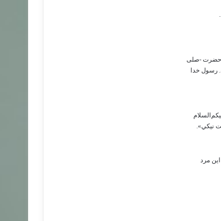
ن حضرت -صلى
. رسول خدا
کم‌السلام
ت نيکي».
اين مرد