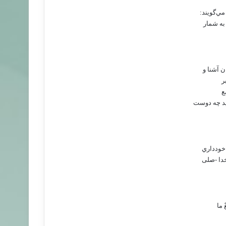
مي‌گويند:
 به شمار
 آشنا و
ر
ع
ويد چه دوست
 خودداري
خدا -صلى
 ما