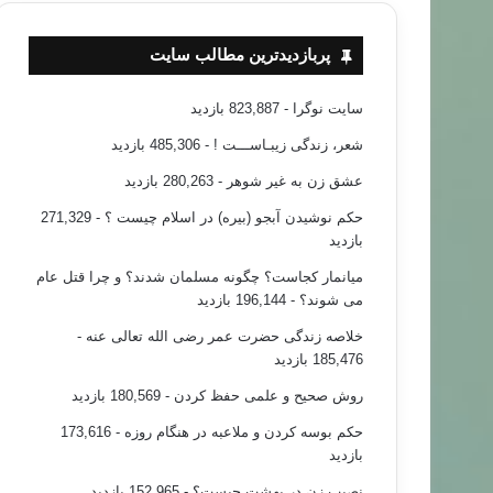
پربازدیدترین مطالب سایت
سایت نوگرا
- 823,887 بازدید
شعر، زندگی زیبـاســـت !
- 485,306 بازدید
عشق زن به غیر شوهر
- 280,263 بازدید
حکم نوشیدن آبجو (بیره) در اسلام چیست ؟
- 271,329
بازدید
میانمار کجاست؟ چگونه مسلمان شدند؟ و چرا قتل عام
می شوند؟
- 196,144 بازدید
خلاصه زندگی حضرت عمر رضی الله تعالی عنه
-
185,476 بازدید
روش صحیح و علمی حفظ کردن
- 180,569 بازدید
حکم بوسه کردن و ملاعبه در هنگام روزه
- 173,616
بازدید
نصیب زن در بهشت چیست؟
- 152,965 بازدید