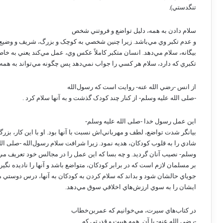
تنگدستي).
سلام دادن به همه، دليل تواضع و فروتني شخص
و عدم تکبر وي مي‌باشد. زيرا چنين شخصي به کوچک و بزرگ، شريف و وضيع و
بيگانه، سلام مي‌دهد. انسان متکبر کاملاً عکس وي، عمل مي‌کند يعني به خاط
تکبري که دارد، سلام هر کسي را جواب نمي‌دهد پس چگونه مي‌تواند به همه
از انس -رضي الله عنه- روايت است که رسول‌الله
-صلى الله عليه وسلم- از کنار چند کودک گذشت و به آنها سلام کرد .
اين عمل رسول خدا -صلى الله عليه وسلم-
بيانگر شدت تواضع، لطف و مهرباني‌اش نسبت با آنها بود. او با اين کار، بزرگ
شادي را به قلوب کودکان، هديه نمود. زيرا شرافت سلام رسول‌الله -صلى الل
وسلم- نصيب آنان گرديد. و چه بسا که اين عمل را در مجالس خود تعريف مي
بر مسلمان لازم است که در برابر کودکان، متواضع باشد و آنها را ناديده نگيرد
جوياي حالشان شود و بداند که سلام کردن به کودکان به آنها، درس دوستي م
ايشان را به سوي ارزش‌هاي اخلاقي سوق مي‌دهد.
در کتاب‌هاي سيرت، مي‌خوانيم که عمربن‌خطاب
-رضي الله عنه- با آن
همه هيبت و قدرتي که