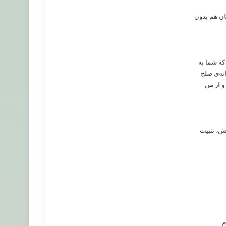
ان هم بدون
که شما به
نه‌ي صلح
و از من
تش، تثبيت