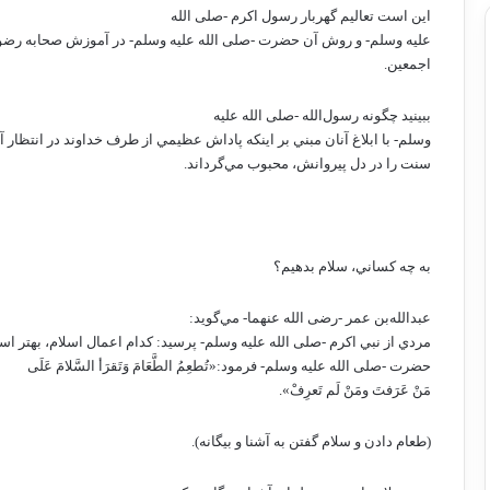
اين است تعاليم گهربار رسول اکرم -صلى الله
عليه وسلم- و روش آن حضرت -صلى الله عليه وسلم- در آموزش صحابه رضوان
اجمعين.
ببينيد چگونه رسول‌الله -صلى الله عليه
وسلم- با ابلاغ آنان مبني بر اينکه پاداش عظيمي از طرف خداوند در انتظار 
سنت را در دل پيروانش، محبوب مي‌گرداند.
به چه کساني، سلام بدهيم؟
عبدالله‌بن عمر -رضی الله عنهما- مي‌گويد:
مردي از نبي اکرم -صلى الله عليه وسلم- پرسيد: کدام اعمال اسلام، بهتر ا
حضرت -صلى الله عليه وسلم- فرمود:«تُطعِمُ الطَّعَامَ وَتَقرَأ السَّلامَ عَلَى
مَنْ عَرَفتَ ومَنْ لَم تَعرِفْ».
(طعام دادن و سلام گفتن به آشنا و بيگانه).