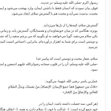
رسول اکرم -صلى الله عليه وسلم- در حديث
فوق، بيان نمودند که انسان فقط با داشتن ايمان، وارد بهشت مي‌شود و ايم
محبت، بدست نمي‌آيد و محبت هم با گسترش سلام، ايجاد مي‌شود.
گسترش سلام، کينه‌ها را از دل‌ها مي‌زدايد.
بويژه، هنگامي که در ميان خويشاوندان و همسايگان، گسترش يابد. و زماني 
يکي سلام مي‌دهيد، گويا مي‌خواهيد به او بگوييد که من پرچم سفيد را که نشا
و دوستي است براي شما به اهتزاز درآورده‌ام. بنابراين، احساس امنيت کنيد 
نترسيد.
سلام، شعار محبت و دوستي است که پيامبر خدا
-صلى الله عليه وسلم- آن را در قلوب صحابه رضوان‌الله عليهم اجمعين و ام
نمود.
عماربن ياسر -رضی الله عنهما- مي‌گويد:
«ثلاثٌ من جمعهنَّ فقدْ جمعَ الإيمانَ: الإنصافُ منْ نفسکَ، وبذلُ السّلامِ
للعالمِ، والإنفاقُ منْ الإقتار» .
(هر کس، سه خصلت داشته باشد، ايمان را در
خود جمع کرده است: 1- عدالت با خود، 2- سلام دادن به همه، 3- انفاق، هنگام