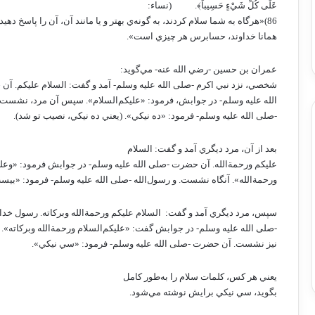
عَلَى كُلِّ شَيْءٍ حَسِيباً﴾.
(نساء:
86)«هرگاه به شما سلام کردند، به گونه‌ي بهتر و يا مانند آن، آن را پاسخ دهيد.
همانا خداوند، حسابرس هر چيزي است».
عمران بن حسين -رضي الله عنه- مي‌گويد:
شخصي، نزد نبي اکرم -صلى الله عليه وسلم- آمد و گفت: السلام عليکم. آ
الله عليه وسلم- در جوابش، فرمود: «عليکم‌السلام». سپس آن مرد، نشست
-صلى الله عليه وسلم- فرمود: «ده نيکي». (يعني ده نيکي، نصيب تو شد).
بعد از آن، مرد ديگري آمد و گفت: السلام
عليکم ورحمة‌الله. آن حضرت -صلى الله عليه وسلم- در جوابش فرمود: «وعلي
ورحمة‌الله». آنگاه نشست. و رسول‌الله -صلى الله عليه وسلم- فرمود: «بيس
سپس، مرد ديگري آمد و گفت:
السلام عليکم ورحمة‌الله وبرکاته. رسول خدا
-صلى الله عليه وسلم- در جوابش گفت: «عليکم‌السلام ورحمة‌الله وبرکاته». 
نيز نشست. آن حضرت -صلى الله عليه وسلم- فرمود: «سي نيکي».
يعني هر کس، کلمات سلام را به‌طور کامل
بگويد، سي نيکي برايش نوشته مي‌شود.