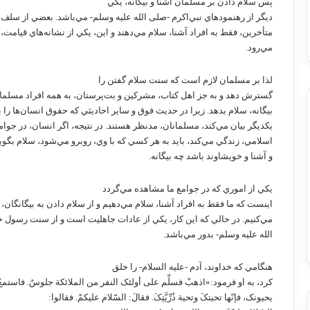
پس سلام دادن بر مسلمان آشنا و بيگانه، يکي
ديگر از رهنمودهاي نبي‌اکرم -صلى الله عليه وسلم- مي‌باشد. بعضي از سلف 
متأخرين، فقط به افراد آشنا، سلام مي‌دهند و اين، يکي از نشانه‌هاي قيامت،
مي‌رود.
لذا بر مسلمان لازم است که سنت سلام گفتن را
گسترش دهد و به جز اهل کتاب، مشرکين و بت‌پرستان، به همه افراد مسلمان
بيگانه، سلام بدهد. زيرا در حديث فوق و ساير احاديثي که حقوق انسان‌ها را ب
يکديگر بيان مي‌کند، مسلمانان، مدنظر هستند. در نتيجه، اگر انسان، در جوام
اسلامي، زندگي مي‌کند، بايد به هر کسي که با وي، روبرو مي‌شود، سلام بگ
و آشنا و خويشاوند باشد چه بيگانه.
يکي از اموري که در جوامع ما مشاهده مي‌گردد
اينست که ما فقط به افراد آشنا، سلام مي‌دهيم و از سلام دادن به بيگانگان،
مي‌کنيم. در حالي که اين کار، يکي از عادات جاهليت است و از سنت رسول 
الله عليه وسلم- بدور مي‌باشد.
هنگامي که خداوند، آدم -عليه السلام- را خلق
کرد، به او فرمود:«اذهبْ فسلِّم على أولئک النفر من الملائکة جلوسٌ. فاستمعْ
يحيونک، فإنّها تحيتکَ وتحية ذُرِّيَّتِکَ. فقالَ: السّلام عليکمْ. فقالوا: