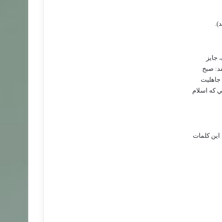
).
 جايز
ند: صبح
 جاهليت
ي که اسلام
 اين کلمات