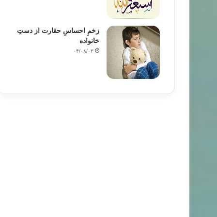
زخمِ احساسِ حقارت از دستِ
خانواده
۰۴/۰۸/۰۳