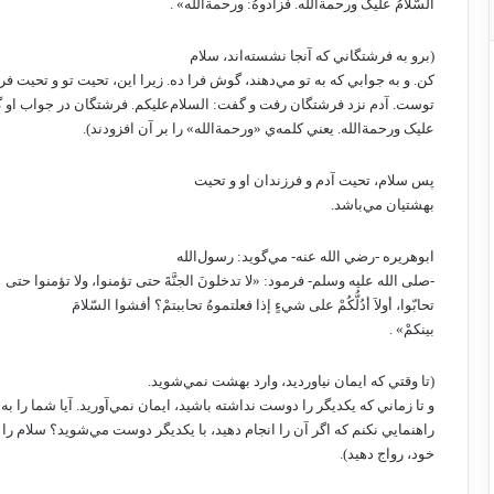
السّلامُ عليکَ ورحمةالله. فزادوهُ: ورحمةالله» .
(برو به فرشتگاني که آنجا نشسته‌اند، سلام
کن. و به جوابي که به تو مي‌دهند، گوش فرا ده. زيرا اين، تحيت تو و تحيت فر
توست. آدم نزد فرشتگان رفت و گفت: السلام‌عليکم. فرشتگان در جواب او گف
عليک ورحمةالله. يعني کلمه‌ي «ورحمةالله» را بر آن افزودند).
پس سلام، تحيت آدم و فرزندان او و تحيت
بهشتيان مي‌باشد.
ابوهريره -رضي الله عنه- مي‌گويد: رسول‌الله
-صلى الله عليه وسلم- فرمود: «لا تدخلونَ الجنَّةَ حتى تؤمنوا، ولا تؤمنوا حتى
تحابّوا، أولاَ أدُلُّکُمْ على شيءٍ إذا فعلتموهُ تحاببتمْ؟ أفشوا السّلامَ
بينکمْ» .
(تا وقتي که ايمان نياورديد، وارد بهشت نمي‌شويد.
و تا زماني که يکديگر را دوست نداشته باشيد، ايمان نمي‌آوريد. آيا شما را به
راهنمايي نکنم که اگر آن را انجام دهيد، با يکديگر دوست مي‌شويد؟ سلام را 
خود، رواج دهيد).