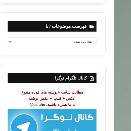
فهرست موضوعات / با
ف
ه
ر
س
ت
م
و
کانال تلگرام نوگرا
ض
و
مطالب سایت +نوشته های کوتاه متنوع
ع
عکس + کلیپ + عکس نوشته
ا
با ما همراه باشید.
eslahe@
ت
/
ب
ا