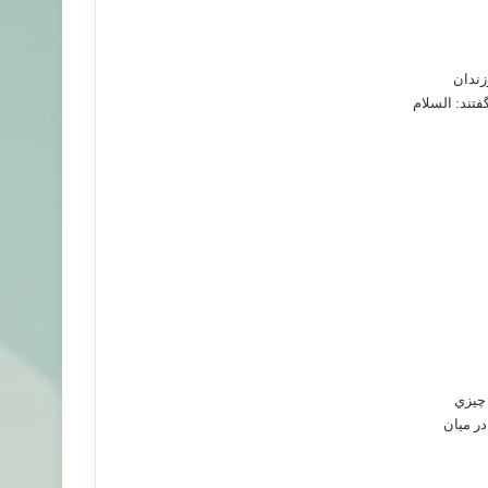
زندان
تند: السلام
 چيزي
در ميان