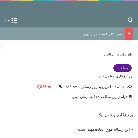
جستجو برای
منو
سر دفتر فساد در زمین‌، دوری وکناره‌گیری از راه خداست‌!
خانه
»
مقالات
مقالات
پرهیزکاری و عمل نیک
۸۷/۱۱/۰۹
آخرین به روز رسانی: ۹۱/۰۸/۲۰
۰
2,925
خواندن این مطلب 4 دقیقه زمان میبرد
پرهیزکاری و عمل نیک
« این رساله فوق العاده مهم است »