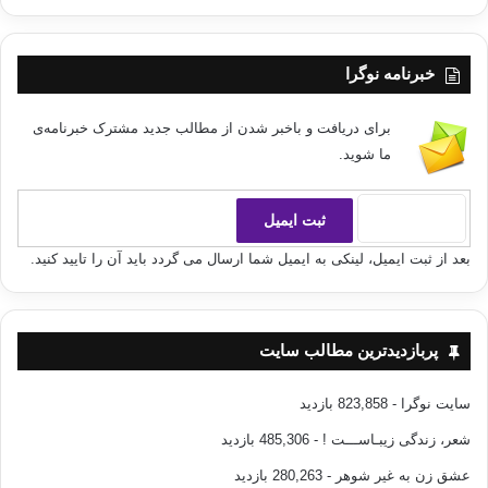
در چنین اوقات حساس و خطیری ودر مقابل این حوادث سهمگین و بزرگ، بدانید
: که بزرگترین نیروی ما – بعد از نیروی اخلاص – همانا «تشریک مساعی در
خبرنامه نوگرا
اعمال اخروی است» و بدین وسیله هریک از شما در دفتر اعمال برادران، نیکی
های فراوان ثبت و ضبط می کند، همانطور که به وسیله زبان ،کمک و امداد به دژ
برای دریافت و باخبر شدن از مطالب جدید مشترک خبرنامه‌ی
و قلعه تقوی
ارسال می دارد.
ما شوید.
مخصوصاً برادر حقیر و ضعیفتان« سعید»
[1]
که از هر طرف در معرض هجوم
شدید قرار گرفته است، دراین سه ماه مبارک و این ایام مشهود، سخت به کمک
و مساعدت شما نیازمند است.
بعد از ثبت ایمیل، لینکی به ایمیل شما ارسال می گردد باید آن را تایید کنید.
من هرگز این کمک را ازشما بعید نمی دانم، زیرا شما صلاحیت و استعداد چنین
کوششی را دارید،وشما قهرمانان با وفا ومشفق به حال برادر خود هستید، ومن
با تمام جوارحم این کمک
معنوی را از صمیم قلب خواستارم.
پربازدیدترین مطالب سایت
من هنوز به نوبه خود طلاب را در ادعیه و حسنات خود شریک خواهم نمود، بلکه
سایت نوگرا
- 823,858 بازدید
هر روز به نام طلاب نور بیش از صد بار در پیشگاه حضرت حق دعا می کنم، اما
به شرط التزام و وفا به ایمان . دستور تشریک مساعی در اعمال اخروی چنین
شعر، زندگی زیبـاســـت !
- 485,306 بازدید
است.
عشق زن به غیر شوهر
- 280,263 بازدید