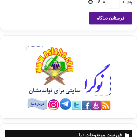
پنج
+
=
8
سازنده و تعمیر کار کار کنند، اما متاسفانه ما عکس آنرا مشاهده می کنیم ودر
مقابل هزاران خرابکار و ویرانگر فقط یک سازنده موجود است و آن هم رسایل
نور است.
لذا مقاومت و قیام و مقابله خادمان قرآن به تنهایی،در مقابل چنان تخریبات
هولناکی ، جداً کاری است فوق العاده و خارق العاده ! و اگر این دو نیروی مخالف
، برابربودند خوار ق و پیروزیهای مهم در ساختمان و بنای ( اخلاقی و روحی )
مشاهده می کردی بگذار تنها یک مثال بیاوریم :
یکی از مهمترین و بزرگترین سنگهای زیربنای حیات اجتماعی
عبارت است از:
اینکه کوچک احترام بزرگ را رعایت کند، و بزرگ نسبت به کوچک محبت و ترحم
و دلسوزی داشته باشد،اما با کمال تأسف مگر نمی بینی این ساختمان به کلی
واژگون ومنهدم شده و فروریخته است؟تا جاییکه ، اخبار و گزارشهای اسفناک و
رنج آور و حوادثی دردناک در مورد مادران و پدران می شنویم،ومسلم است تمام
این نابسامانیها به سبب خرابی و واژگون شدن این اساس استوار،رخ میدهند!
فهرست موضوعات / با