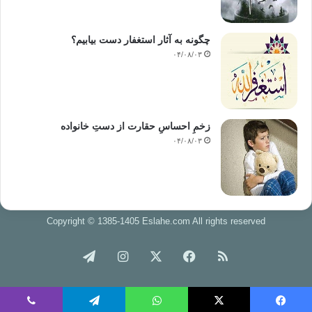
چگونه به آثار استغفار دست بیابیم؟
۰۴/۰۸/۰۳
زخمِ احساسِ حقارت از دستِ خانواده
۰۴/۰۸/۰۳
Copyright © 1385-1405 Eslahe.com All rights reserved
خوراک
فیس
X
اینستاگرام
تلگرام
بوک