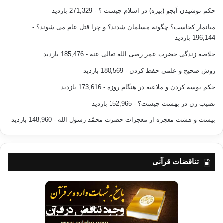
—————————————————-
حکم نوشیدن آبجو (بیره) در اسلام چیست ؟
- 271,329 بازدید
میانمار کجاست؟ چگونه مسلمان شدند؟ و چرا قتل عام می شوند؟
-
منبع: راهنمای نسل جوان
196,144 بازدید
نویسند: استاد سعید نورسی
خلاصه زندگی حضرت عمر رضی الله تعالی عنه
- 185,476 بازدید
روش صحیح و علمی حفظ کردن
- 180,569 بازدید
مترجم: محمد طاهر حسینی
حکم بوسه کردن و ملاعبه در هنگام روزه
- 173,616 بازدید
نشر:
احسان -71
نصیب زن در بهشت چیست؟
- 152,965 بازدید
بیست و هشت معجزه از معجزات حضرت محمّد رسول الله
- 148,960 بازدید
تناقضات قرآنی
– سعید نورسی، نویسنده همین مقاله می باشد
[1]