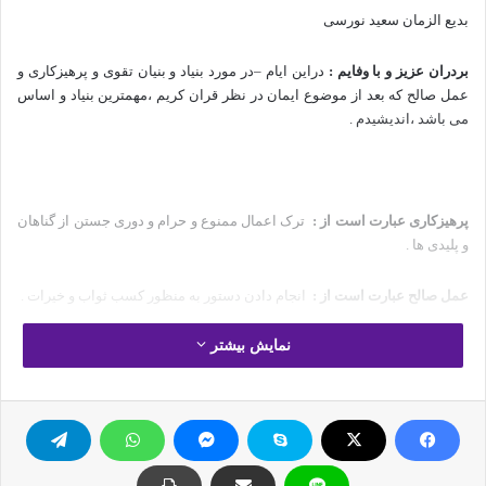
بدیع الزمان سعید نورسی
بردران عزیز و با وفایم :
دراین ایام –در مورد بنیاد و بنیان تقوی و پرهیزکاری و
عمل صالح که بعد از موضوع ایمان در نظر قران کریم ،مهمترین بنیاد و اساس
می باشد ،اندیشیدم .
پرهیزکاری عبارت است از
:
ترک اعمال ممنوع و حرام و دوری جستن از گناهان
و پلیدی ها .
عمل صالح عبارت است از :
انجام دادن دستور به منظور کسب ثواب و خیرات .
نمایش بیشتر
دراین زمان که دوران ریشه کن شدن و نابودی مبانی اخلاق و روح است ،و
دوران تحریک شهوات و ورش نفس اماره است .دوران لجام
گسیختگی شهوات
است .در این اوقات پرهیز کاری اساس و بنیانی بسیار مهم ،بلکه حتی سنگ
زیر
بنا به
حساب می آید ،و اهمیت و برتری زیادی به خود اختصاص داده است ،چون