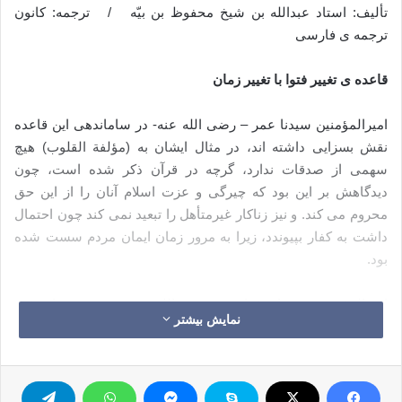
تألیف: استاد عبدالله بن شیخ محفوظ بن بیّه / ترجمه: کانون
ترجمه ی فارسی
قاعده ی تغییر فتوا با تغییر زمان
امیرالمؤمنین سیدنا عمر – رضی الله عنه- در ساماندهی این قاعده
نقش بسزایی داشته اند، در مثال ایشان به (مؤلفة القلوب) هیچ
سهمی از صدقات ندارد، گرچه در قرآن ذکر شده است، چون
دیدگاهش بر این بود که چیرگی و عزت اسلام آنان را از این حق
محروم می کند. و نیز زناکار غیرمتأهل را تبعید نمی کند چون احتمال
داشت به کفار بپیوندد، زیرا به مرور زمان ایمان مردم سست شده
بود.
امیرالمؤمنین سیدنا عثمان – رضی الله عنه – دستور داد شتر
نمایش بیشتر
گمشده را بگیرند و بفروشند و بهایش را برای صاحبش نگه دارند، آن
گونه که امام مالک از ابن شهاب زهری روایت کرده است، گرچه
رسول الله (ص) از گرفتن و نگهداری شتر گمشده نهی فرموده اند.
سیدنا عثمان بر این باور بود که اخلاق و تعهد از بین رفته است.