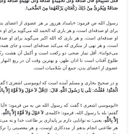
فَكُلُّ تَسْبِيحَةٍ قال صَدَقَةٌ وَكُلُّ تَحْمِيدَةٍ صَدَقَةٌ وَكُلُّ تَهْلِيلَةٍ صَدَقَةٌ وَكُلّ
صَدَقَةٌ وَيُجْزِئُ مِنْ ذَلِكَ رَكْعَتَانِ يَرْكَعُهُمَا مِنَ الضُّحَى
!
.
رسول الله ص فرمود: «بامداد هرروز بر هر عضوی از اعضای بدن
برای او صدقه‌ای است، و هر باری که الحمد لله می‌گوید برای او صدق
او صدقه‌ای است، و هر باری که الله اکبر می‌گوید برای او صد
است، و هر نهی از منکری که می‌کند صدقه‌ای است و جای همه‌ی 
می‌خواند». أقل نماز ضحی دو رکعت است و أکمل آن هشت رکع
طلوع آفتاب است تا اذان ظهر، و بهترین وقت آن در ربع النهار
عضوی از اعضای بدن، جمع آن سُلامیات است.
و در صحیح بخاری و مسلم آمده است که ابوموسی اشعری t گفت:
الْجَنَّةِ
!
.
فَقُلْتُ: بَلَى يَا رَسُولَ اللَّهِ. قَالَ:
@
قُلْ لاَ حَوْلَ وَلاَ قُوَّةَ إِلاَّ بِاللّ
«ابوموسی اشعری t گفت که رسول الله ص به من فرمو
گفتم: بله یا رسول الله، فرمود: «کلمه‌ی
لاَ حَوْلَ وَلاَ قُوَّةَ إِلاَّ بِاللَّهِ
، 
إِلاَّ بِاللَّهِ
، یعنی: نه توانایی دارم بر پایداری بر طاعت خدا و نه می‌
هر طاعتی انجام بدهم از مددکاری اوست، و هر معصیتی را ترک نم