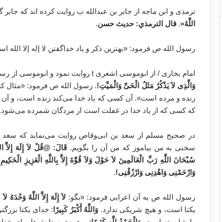
ترمذی و ابن ماجه از جابر بن عبدالله ب روایت کرده اند که جابر 
اللَّهُ
»
.
قال الترمذي: حديث حسن
.
رسول الله ص فرمود: «بهترین ذکر و یاد خداگفتن لا إله إلا الله 
امام بخاری / از ابوموسی اشعری t روایت نمود و ابوموسی از رسول الله ص روایت کرد که فرمود:
وَالَّذِى لاَ يَذْكُرُ مَثَلُ الْحَىِّ وَالْمَيِّتِ
!
. رسول الله ص فرمود: «مثال کسی
زنده و مرده است». آن کسی که یاد خدا می‌کند زنده است، و آن 
که کسی که از یاد خدا در غفلت است از مردگان شمرده می‌شود.
سخنی به من بیاموز که من آن را بگویم.
قَالَ:
@
قُلْ لاَ إِلَهَ إِلاَّ ا
سُبْحَانَ اللَّهِ رَبِّ
الْعَالَمِينَ لاَ حَوْلَ وَلاَ قُوَّةَ إِلاَّ بِاللَّهِ الْعَزِيزِ الْحَكِيمِ
!
وَارْحَمْنِى وَاهْدِنِى وَارْزُقْنِى
!
.
رسول الله ص به آن اعرابی فرمود: «بگو:
لاَ إِلَهَ إِلاَّ اللَّهُ وَحْدَهُ لا
یکتا است، و هیچ شریکی ندارد.
و
َاللَّهُ أَكْبَرُ كَبِيرًا
: خدای یکتا بزرگ
را شایسته است.
وَالْحَمْدُ لِلَّهِ كَثِيرًا
: و همه‌ی ستایش‌ها برای خد