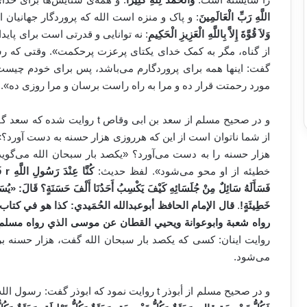
اللَّهِ رَبِّ الْعَالَمِينَ
: و پاک و منزه است الله که پروردگار جهانی
وَلاَ قُوَّةَ إِلاَّ بِاللَّهِ الْعَزِيزِ الْحَكِيمِ
: نه توانایی و قدرتی است برای پای
از گناه، مگر به کمک خدای یکتای پرعزت پرحکمت». وقتی که رس
گفت: اینها همه برای پروردگارم می‌باشد، پس برای خودم چیست؟
مورد رحمتت قرار ده و مرا به راه راست برسان و مرا روزی ده».
و در صحیح مسلم از سعد بن ابی وق
از شما ناتوان است از این که هرروزی هزار حسنه به دست آورد؟»
هزار حسنه را به دست می‌آورد؟ «یکصد بار سبحان الله می‌گوید 
خطیئه از او محو می‌شود». لفظ حدیث:
كُنَّا عِنْدَ رَسُولِ اللَّهِ
r
فَ
فَسَأَلَهُ سَائِلٌ مِنْ جُلَسَائِهِ كَيْفَ يَكْسِبُ أَحَدُنَا أَلْفَ حَسَنَةٍ؟ قَالَ: «يُسَبِّحُ
خَطِيئَةٍ!
.
قال الإمام الحافظ أبوعبدالله الحُمَيدي: كذا هو في كتاب 
رواه شعبة وابوعوانة ويحيي القطان عن موسى الذي رواه مسلم من 
روایت اینان: کسی که یکصد بار سبحان الله گفت، هزار حسنه برا
می‌شود.
و در صحیح مسلم از أبوذر t روایت نمود که ابوذر گفت: رسول الله ص فرمود: