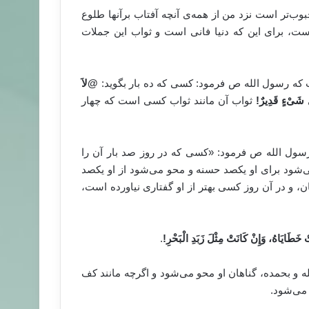
محبوب‌‌تر است نزد من از همه‌ی آنچه آفتاب برآنها طلوع
است، برای این که دنیا فانی است و ثواب این جملات
@
لاَ
ِّ شَىْءٍ قَدِيرٌ
!
ثواب آن مانند ثواب کسی است که چهار
 بخاری و مسلم آمده است به روایت ابوهریره t که رسول الله ص فرمود: «کسی که در روز صد بار آن را
می‌شود برای او یکصد حسنه و محو می‌شود از او یکصد
، و در آن روز کسی بهتر از او گفتاری نیاورده است،
خَطَايَاهُ، وَإِنْ كَانَتْ مِثْلَ زَبَدِ الْبَحْرِ
!
.
ه و بحمده، گناهان او محو می‌شود و اگرچه مانند کف
می‌شود.