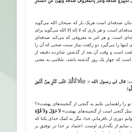
ُ تَكْبِيرَةٍ صَدَقَةٌ وَأَمْرٌ بِالْمَعْرُوفِ صَدَقَةٌ وَنَهْىٌ عَنِ الْمُنْكَرِ
تان صدقه‌ای است هریک بار که سبحان الله می‌گوید
ه‌ای است، و هر باری که لا إله إلا الله می‌گوید برای
قه‌ای است، و هر امر به معروفی که می‌کند صدقه‌ای
اینها را می‌گیرد دو رکعت نماز سنت ضحی که آن را
ت است و وقت آن بعد از گذشتن شانزده دقیقه از
 است که چهار یک روز گذشته باشد، سُلامی به معنی
قال
لي رسول الله
r:
@
أَلاَ أَدُلُّكَ عَلَى كَنْزٍ مِنْ كُنُوزِ
َهِ
!
.
د: «آیا تو را راهنمایی نکنم به گنجی از گنجینه‌های بهشت»؟
مثل گنجی است از گنجینه‌های بهشت»
لاَ حَوْلَ وَلاَ قُوَّةَ
توانم دوری از نافرمانی خدا، مگر به کمک خدای یکتا که
ایم از نگه‌داری اوست. اعتماد بر خدا در توفیق بر