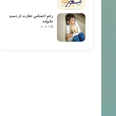
زخمِ احساسِ حقارت از دستِ
خانواده
۰۴/۰۸/۰۳