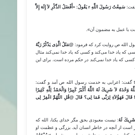
گفت:
سَمِعْتُ رَسُولَ اللَّهِ
r
يَقُولُ:
«
أَفْضَلُ الذِّكْرِ لاَ إِلَهَ إِلاَّ
است با عمل به مضمون آن».
@
مَثَلُ الَّذِى يَذْكُرُ رَبَّهُ
 که یاد خدا می‌کند و کسی که یاد خدا نمی‌کند مثال
کسی که یاد خدا نمی‌کند در حکم مرده است. برای این
در صحیح مسلم از سعد بن ابی‌وقاص روایت می‌نماید که سعد t گفت: اعرابی به خدمت رسول الله ص آمد و گفت:
للَّهُ وَحْدَهُ لاَ شَرِيكَ لَهُ اللَّهُ أَكْبَرُ كَبِيرًا وَالْحَمْدُ لِلَّهِ كَثِيرًا
قَالَ فَهَؤُلاَءِ لِرَبِّى فَمَا لِى؟ قَالَ
@
قُلِ اللَّهُمَّ اغْفِرْ لِى
َ شَرِيكَ لَهُ
: نیست معبودی بحق مگر خدای یکتا، الله که
تر است از آنچه در خاطر انسان آید. بزرگی و عظمت او
ای یکتاست، حمد و ستایش بسیار و بی‌شمار.
و
َسُبْحَانَ