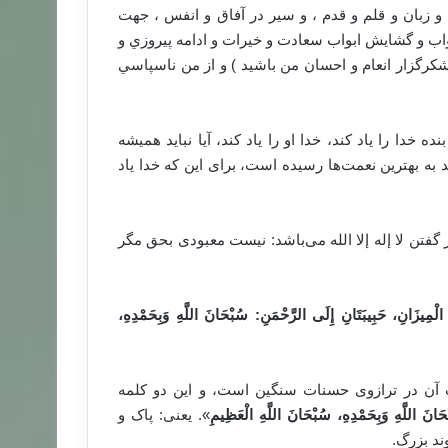
 و زبان و قلم و قدم ، و سير در آفاق و انفس ، جهت
واب و گشايش ابواب سعادت و خيرات و ادامه پيروزي و
 شكرگزار انعام و احسان من باشيد ) و از من ناسپاسي
نده خدا را یاد کند، خدا او را یاد کند، آیا نباید همیشه
کند به بهترین نعمت‌ها رسیده است، برای این که خدا یاد
 گفتن لا إله إلا الله می‌باشد: نیست معبودی بحق مگر
الْمِيزَ
انِ، حَبِيبَتَانِ إِلَى الرَّحْمَنِ: سُبْحَانَ اللَّهِ وَبِحَمْدِهِ،
 آن در ترازوی حسنات سنگین است، و این دو کلمه
انَ اللَّهِ وَبِحَمْدِهِ،
سُبْحَانَ اللَّهِ الْعَظِيمِ
». یعنی: پاک و
ند بزرگ.