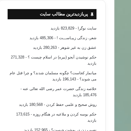
پربازدیدترین مطالب سایت
سایت نوگرا
- 823,829 بازدید
شعر، زندگی زیبـاســـت !
- 485,306 بازدید
عشق زن به غیر شوهر
- 280,263 بازدید
حکم نوشیدن آبجو (بیره) در اسلام چیست ؟
- 271,328
بازدید
میانمار کجاست؟ چگونه مسلمان شدند؟ و چرا قتل عام
می شوند؟
- 196,143 بازدید
خلاصه زندگی حضرت عمر رضی الله تعالی عنه
-
185,476 بازدید
روش صحیح و علمی حفظ کردن
- 180,568 بازدید
حکم بوسه کردن و ملاعبه در هنگام روزه
- 173,615
بازدید
نصیب زن در بهشت چیست؟
- 152,965 بازدید