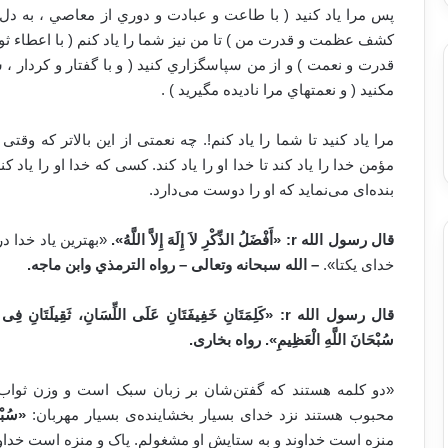
‏پس مرا ياد كنيد ( با طاعت و عبادت و دوري از معاصي ، به دل
كشف عظمت و قدرت من ) تا من نيز شما را ياد كنم ( با اعطاء ث
قدرت و نعمت ) و از من سپاسگزاري كنيد ( و با گفتار و كردار ،
مكنيد ( و نعمتهاي مرا ناديده مگيريد ) .‏
مرا یاد کنید تا شما را یاد کنم!. چه نعمتی از این بالاتر که وقتی ب
مؤمن خدا را یاد کند تا خدا او را یاد کند. کسی که خدا او را یاد 
بنده‌ای می‌نماید که او را دوست می‌دارد.
قال رسول الله
r
:
«
أَفْضَلُ الذِّكْرِ لاَ إِلَهَ إِلاَّ اللَّهُ
».
«بهترین یاد خدا در
خدای یکتا».
–
الله سبحانه وتعالى – رواه الترمذي وابن ماجه
.
قال رسول الله
r
:
«
كَلِمَتَانِ خَفِيفَتَانِ عَلَى اللِّسَانِ، ثَقِيلَتَانِ فِى 
سُبْحَانَ اللَّهِ الْعَظِيمِ
».
رواه بخاری.
«دو کلمه هستند که گفتن‌شان بر زبان سبک است و وزن ثواب
محبوب هستند نزد خدای بسیار بخشاینده‌ی بسیار مهربان:
«سُبْحَ
منزه است خداوند و به ستایش او مشغولم. پاک و منزه است خداو