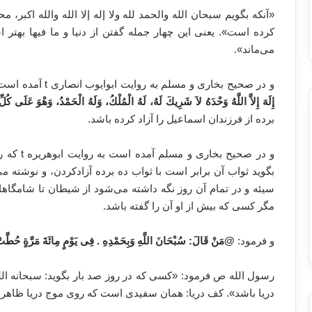
«آنکه بگویم سبحان الله والحمد لله ولا إله إلا الله والله اکبر، 
کرده است». یعنی این چهار جمله گفتن از دنیا و ما فیها بهتر 
می‌ماند».
و در صحیح بخاری و مسلم به روایت ابوایوب انصاری t آمده است که رسول الله ص فرمود: کسی که ده بار بگوید:
إِلَهَ إِلاَّ اللَّهُ وَحْدَهُ لاَ شَرِيكَ لَهُ، لَهُ الْمُلْكُ، وَلَهُ الْحَمْدُ، وَهْوَ عَلَى كُل
برده از فرزندان اسماعیل را آزاد کرده باشد.
و در صحیح
بگوید ثواب آن برابر است با ثواب ده برده آزادکردن، و نوشته 
سیئه و در تمام آن روز نگه داشته می‌شود از شیطان تا شامگاهان
مگر کسی که بیش از او آن را گفته باشد.
و فرمود:
@
مَنْ قَالَ: سُبْحَانَ اللَّهِ وَبِحَمْدِهِ . فِى يَوْمٍ مِائَةَ مَرَّةٍ حُطَّتْ 
رسول الله ص فرمود: «کسی که در روز صد بار بگوید: سبحانه الل
دریا باشد». کف دریا: همان سفیدی است که روی موج دریا ظاهر 