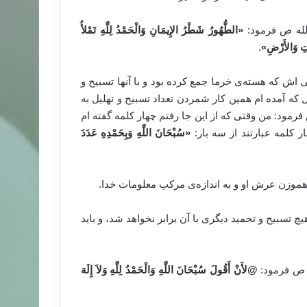
«
الطُّهُورُ شَطْرُ الإِيمَانِ وَالْحَمْدُ لِلَّهِ تَمْلأُ
اتِ وَالأَرْضِ
»
.
 که هسته‌ی خرما جمع کرده بود و با آنها تسبیح و
ال که آمده ام همین کار شمردن تعداد تسبیح و تهلیل به
رمود: من وقتی که از این جا رفتم چهار کلمه گفته ام
ار کلمه عبارتند از سه بار:
«
سُبْحَانَ اللَّهِ وَبِحَمْدِه
ِ عَدَدَ
هموزن عرش او و به اندازه‌ی مرکب معلومات خدا.
 تسبیح و تحمید دیگری با آن برابر نخواهد شد، و باید
@
لأَنْ أَقُولَ سُبْحَانَ اللَّهِ وَالْحَمْدُ لِلَّهِ وَلاَ إِلَهَ