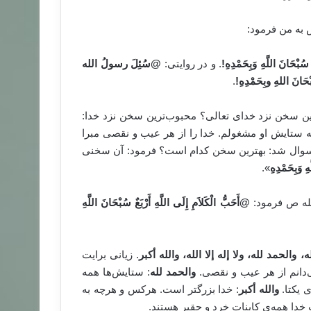
 سُبْحَانَ اللَّهِ وَبِحَمْدِهِ
!
. و در روایتی:
@
سُئِلَ رسولُ الله
َانَ اللهِ وبِحَمْدِهِ
!
.
ترین سخن نزد خدای تعالی؟ محبوب‌ترین سخن نزد خدا:
ه ستایش او مشغولم. خدا را از هر عیب و نقصی مبرا
 ص سوال شد: بهترین سخن کدام است؟ فرمود: آن سخنی
ِ وَبِحَمْدِهِ
».
@
أَحَبُّ الْكَلاَمِ إِلَى اللَّهِ أَرْبَعٌ سُبْحَانَ اللَّهِ
 والحمد لله، ولا إله إلا الله، والله أكبر
. زیانی برایت
ی‌دانم از هر عیب و نقصی.
والحمد لله
: ستایش‌ها همه
 یکتا.
والله أكبر
: خدا بزرگتر است. هرکس و هرچه به
 خدا همه‌ی کاینات خرد و حقیر هستند.