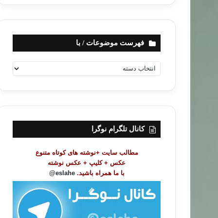
فهرست موضوعات / با
ف
ه
ر
س
ت
م
و
کانال تلگرام نوگرا
ض
و
مطالب سایت +نوشته های کوتاه متنوع
ع
عکس + کلیپ + عکس نوشته
ا
با ما همراه باشید.
eslahe@
ت
/
ب
ا