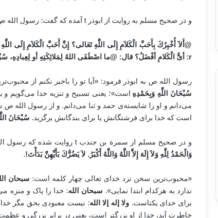
و در صحیح مسلم به روایت از ابوذر t آمده که گفت: رسول الله ص به من فرمود:
@
أَلاَ أُخْبِرُكَ بِأَحَبِّ الْكَلاَمِ إِلَى اللَّهِ تَعَالی؟ إِنَّ أَحَبَّ الْكَلاَمِ إِلَى اللَّهِ
r
: أى
ُّ
الْكَلامِ أفْضَلُ؟ قال: @ما اصْطَفَى اللهُ لِمَلائِكَتِهِ أو لِعِبادِهِ، سُبْح
رسول الله ص به ابوذر فرمود: «آیا تو را باخبر نکنم از محبوب‌
سُبْحَانَ اللَّهِ وَبِحَمْدِهِ
است»؛ یعنی تسبیح و تنزیه خدا می‌گویم و ب
می‌دانم و او را شایسته‌ی حمد و ثنا می‌دانم. و از رسول الله
است که خدا برای فرشتگانش یا برای بندگانش برگزید.
سُبْحَانَ اللَّه
و در صحیح مسلم از سمرة بن جندب t روایت شده که رسول الله ص فرمود:
وَالْحَمْدُ لِلَّهِ وَلاَ إِلَهَ إِلاَّ اللَّهُ وَاللَّهُ أَكْبَرُ. لاَ يَضُرُّكَ بَأَيِّهِنَّ بَدَأْتَ
!
.
«محبوب‌ترین سخن نزد خدای تعالی چهار کلمه است:
سبحان الله،
ندارد به هرکدام ابتدا نمایی».
سبحان الله
: خدا را پاک و منزه م
برای خدای یکتاست.
ولا إله إلا الله
: نیست معبودی بحق مگر خدای
خاطرت آید، خدا از او بزرگتر است، یعنی در برابر بزرگی و عظمت