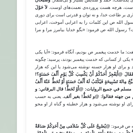
ان است، هرچه هست پرورده‌ی نعمت‌های اوست.
لاَ حَوْلَ
داری بر طاعت خدا، و نه توان و قدرتی است برای دوری
ول الله ص این کلمات را به اعرابی آموخت، اعرابی
 رسول الله ص فرمود: «بگو خدایا بیامرز مرا و مرا
اص t روایت شده که سعد گفت: ما خدمت پیغمبر ص بودیم، آنگاه فرمود: «آیا یکی
 یکی از کسانی که خدمت پیغمبر بودند، پرسید: چگونه
و برای او هزار حسنه نوشته می‌شود یا این که هزار
قَالَ
@
أَيَعْجِزُ أَحَدُكُمْ أَنْ يَكْسِبَ كُلَّ يَوْمٍ أَلْفَ حَسَنَةٍ؟
!
 مِائَةَ تَسْبِيحَةٍ فَيُكْتَبُ لَهُ أَلْفُ حَسَنَةٍ أَوْ تُحَطُّ عَنْهُ أَلْفُ
مسلم في جميع الروايات: @أَوْ تُحَطُّ! قال البرقاني: و
جهته فقالوا: @و تُحَطُّ! بغير ألف.
یعنی به حسب
ی او نوشته می‌شود و هزار خطیئه و گناه از او محو
@
يُصْبِحُ عَلَى كُلِّ سُلاَمَى مِنْ أَحَدِكُمْ صَدَقَةٌ