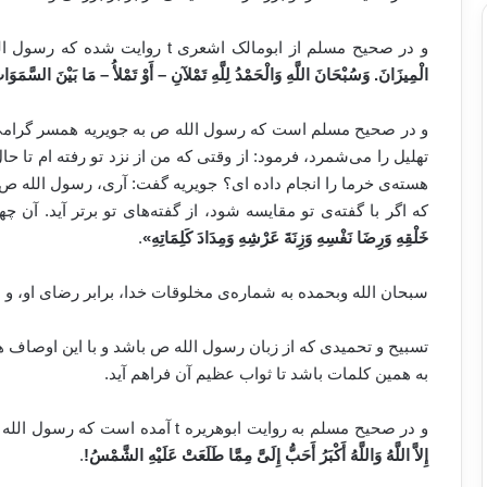
و در صحیح مسلم از ابومالک اشعری t روایت شده که رسول الله ص فرمود:
الْمِيزَانَ. وَسُبْحَانَ اللَّهِ وَالْحَمْدُ لِلَّهِ تَمْلآنِ – أَوْ تَمْلأُ – مَا بَيْنَ السَّمَوَ
و در صحیح مسلم است که رسول الله ص به جویریه همسر گرامی اش
تهلیل را می‌شمرد، فرمود: از وقتی که من از نزد تو رفته ام تا ح
هسته‌ی خرما را انجام داده ای؟ جویریه گفت: آری، رسول الله ص ف
که اگر با گفته‌ی تو مقایسه شود، از گفته‌های تو برتر آید. آن چه
خَلْقِهِ وَرِضَا نَفْسِهِ وَزِنَةَ عَرْشِهِ وَمِدَادَ كَلِمَاتِهِ
»
.
سبحان الله وبحمده به شماره‌ی مخلوقات خدا، برابر رضای او، و 
تسبیح و تحمیدی که از زبان رسول الله ص باشد و با این اوصاف هیچ
به همین کلمات باشد تا ثواب عظیم آن فراهم آید.
و در صحیح مسلم به روایت ابوهریره t آمده است که رسول الله ص فرمود:
إِلاَّ اللَّهُ وَاللَّهُ أَكْبَرُ أَحَبُّ إِلَىَّ مِمَّا طَلَعَتْ عَلَيْهِ الشَّمْسُ
!
.