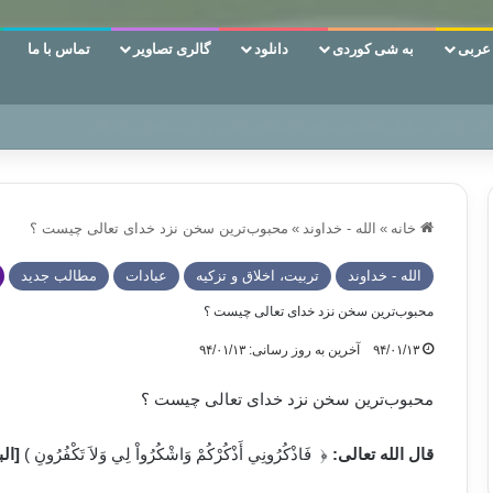
ربی
به شی کوردی
دانلود
گالری تصاویر
تماس با ما
ین‌، دوری وکناره‌گیری از راه خداست‌!
خانه
»
الله - خداوند
»
محبوب‌ترین سخن نزد خدای تعالی چیست ؟
الله - خداوند
تربیت، اخلاق و تزکیه
عبادات
مطالب جدید
محبوب‌ترین سخن نزد خدای تعالی چیست ؟
۹۴/۰۱/۱۳
آخرین به روز رسانی: ۹۴/۰۱/۱۳
محبوب‌ترین سخن نزد خدای تعالی چیست ؟
قال الله تعالى:
﴿ ‏ فَاذْكُرُونِي أَذْكُرْكُمْ وَاشْكُرُواْ لِي وَلاَ تَكْفُرُونِ ‏)
[البق