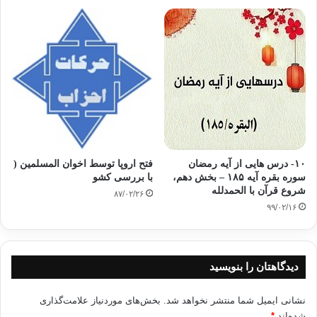
له‌ ته‌فسیری – الخازن- دا ، به‌رگی دووه‌م
، لاپه‌رِه‌ (328) ده‌ڵیَت: (الجودی: وهو جبل بالجزیره‌ قرب الموصل) له‌ ته‌فسیری
– النسفی – دا هاتووه‌: (وهو جبل بالموصل) . له‌كتیَبی – قصص الانبیاء – ی
(عبدالوهاب النجار)یش دا هاتووه‌: (جبل الجودی فی نواحی دیار بكر من بلاد
الجزیره‌)
ویَرِای ئه‌مه‌ش، كوردستان خاوه‌نی خیَرو به‌ره‌كه‌ت و فه‌رِی هه‌میشه‌یىیه‌، هه‌ر
وه‌كو خوای گه‌وره‌ ده‌فه‌رمویَت:
١٠- درس هایی از آیه رمضان
فتح اروپا توسط اخوان المسلمين (
سوره بقره آیه ۱۸۵ – بخش دهم،
با بررسی کشو
شروع قرآن با الحمدلله
۸۷/۰۲/۲۶
۹۹/۰۲/۱۶
[قیل یا نوح اهبط بسلام منا وبركات علیك وعلى
امم ممن معك] سوره‌تی (هود) ئایه‌تی (48).
دیدگاهتان را بنویسید
هه‌ر له‌ رووانگه‌ی ئه‌م ئایه‌ته‌وه‌ ئه‌وه‌
نشانی ایمیل شما منتشر نخواهد شد.
بخش‌های موردنیاز علامت‌گذاری
روون ده‌بیَته‌وه‌ كه‌ ئه‌و نیعمه‌ت و به‌ره‌كه‌ته‌ی خوای گه‌وره‌ به‌ كوردستانی
شده‌اند
*