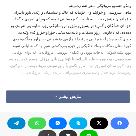
وه‌كو هه‌موو مرۆڤیَكی سه‌ر ئه‌م زه‌مینه‌،
مافی سروشتی و خواپیَداوی خۆمانه‌ كه‌ خاك و نیشتمان و زیَدی باوو باپیرانی
خۆمانمان خۆش بویَت، به‌ تایبه‌ت كوردستانی ئیَمه‌، كه‌ ویَرِای ئه‌وه‌ی جگه‌ له‌
خۆمان خه‌ڵكان و گه‌رِیده‌و پسپۆرِو میَژوو نووسانیَكی زۆر، شایه‌دیی ئه‌وه‌ی بۆ
ده‌ده‌ن كه‌ دخاوه‌نی زۆر سیفات و تایبه‌تمه‌ندیَتی جۆراو جۆرو كه‌م ویَنه‌یه‌،
خوای گه‌وره‌ش له‌ قورئانی پیرۆزدا ئاماژه‌ی بۆ شویَنی به‌رچاوو هه‌ڵكه‌وتووی
كوردستان ده‌كات، وه‌ك خاكیَكی پرِ خیَرو به‌ره‌كه‌تی نه‌برِاوه‌ كه‌ شایانی ئه‌وه‌
بوو، ببیَته‌ شویَنی نه‌جات بوون و، لانكه‌ی دووه‌می مرۆڤایه‌تی له‌ دوای تۆفانی
سه‌رده‌می (نوح)ه‌وه‌ – علیه السلام- تا كۆتایی ژیانی مرۆڤ له‌سه‌ر ئه‌م زه‌وییه‌،
بۆیه‌ كوردستان له‌و رۆژه‌وه‌، له‌ روانگه‌ی بڵاوبوونه‌وه‌ی مرۆڤ به‌سه‌ر ئه‌م گۆی
زه‌وییه‌دا، بۆته‌ چه‌ق و سه‌نته‌ری دیمۆغرافی بازنه‌ی ژیانی مرۆڤایه‌تی .
نمایش بیشتر
خوای گه‌وره‌ له‌ قورئانی پیرۆزداو، له‌هه‌ردوو
ئایه‌تی (28-29)ى سوره‌تی (المۆمنون)دا ده‌فه‌رمویَت:
[فاذا استویت انت ومن معك على الفلك فقل الحمد
لله الذی نجانا من القوم الظالمین * وقل رب انزلنی منزلا مباركا وانت خیر
المنزلین].