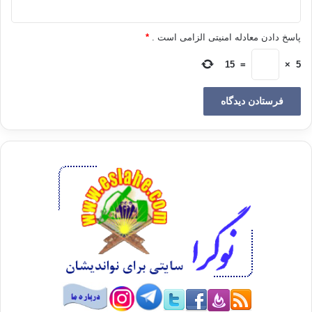
بۆ وڵات به‌ ئاوات ده‌خوازیَت.
پاسخ دادن معادله امنیتی الزامی است .
*
15
=
×
5
بۆیه‌ كاتیَك كه‌ ده‌سه‌ڵاتدارانی قوره‌یش،
پیَغه‌مبه‌ر – ێلى الله علیه وسلم – و هاوه‌ڵانیان له‌ (مه‌ككه‌)وه‌ ده‌رنا، پیَغه‌مبه‌ر
– ێلى الله علیه وسلم – له‌ دوا خاڵی سه‌ر سنووری (مه‌ككه‌)دا رووی كرده‌
شاره‌كه‌ی
خۆی و، فه‌رمووی:
(والله انك لخیر ارض الله واحب ارض الله الى
الله، ولولا انی اخرجت منك لما خرجت) رواه احمد والنسائی والترمذی وقال
حدیث صحیح.
ته‌نانه‌ت پیَغه‌مبه‌ر-صلىالله علیه وسلم –
ئه‌وه‌نده‌ له‌بیری شاد بوونه‌وه‌ به‌ (مه‌ككه‌) بوو، ئه‌و كاته‌ دڵنیا و ئارام
بوو كه‌ خوای گه‌وره‌ به‌ڵیَنی گه‌رِانه‌وه‌ی پیَدا به‌ ئایه‌تی:
[ان
الذی فرض علیك القران لرادك الى معاد] القصص (85).لرادك الى معاد: واته‌