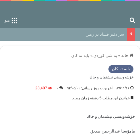
جستجو برای
منو
سر دفتر فساد در زمین‌، دوری وکناره‌گیری از راه خداست‌!
خانه
»
به شی کوردی
»
بابه ته كان
بابه ته كان
خۆشه‌ویستی نیشتمان و خاك
۸۷/۱۱/۱۶
آخرین به روز رسانی: ۹۲/۰۵/۰۱
۰
23,407
خواندن این مطلب 5 دقیقه زمان میبرد
خۆشه‌ویستی نیشتمان و خاك
مامۆستا عبدالرحمن صدیق