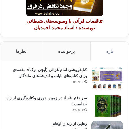
سخنانش به اینجا رسید بلند شد و فرمود:« سوگند به ذاتی که جانم در دست
اوست بر شما
لازم است که به نیکی امر و از منکر و بدی نهی کنید .0هر کسی را در حال
تناقضات قرآنی یا وسوسه‌های شیطانی
ارتکاب بدی و منکر دیدید،دستش را
بگیرید و به سوی راه راست بکشانید
ودر
نویسنده : استاد محمد احمدیان
این رابطه اصلا
سکوت و تعارف
نکنید و گر نه خداوند دلهای شما را از همدیگر متأ ثر خواهد کر د وشما را
نیز همانند بنی اسراییل لعنت و نفرین خواهد نمود »
تازه
پرخواننده
نظرها
فساد اعتقادی
وناهنجاری عملی
به بیماری های مسری می ماند.یک بیماری
مسری وبا
مانند ،در آغاز چند نفر ضعیف را مورد تهاجم
کتابفروشی امام غزالی (آیجی بوک): مقصدی
قرار می دهد .اگر آب و هوا خوب باشد
برای کتاب‌های نایاب و اندیشه‌های ماندگار
وتدابیر امنیتی و بهداشتی به خوبی رعایت شده باشد ،وبیمارانی که تحت تأثیر
۰۵/۰۳/۱۹
بیماری بیماری قرار گرفته اند ، به موقع
درمان شوند ،بیماری شکل وبا پیدا نمی کند
سر دفتر فساد در زمین‌، دوری وکناره‌گیری از راه
وعموم مردم
از آن محفوظ میمانند ؛
خداست‌!
اما اگر پزشکان غفلت ورزند ،سازمان حفظ
۰۴/۰۸/۰۳
بهداشت بی توجهی کند ؛ متولیان امر ، زباله ها و آلودگی ها را دفع
نکنند
و با آنها بسازند ، میکرب های
رهایی از زندانِ اوهام
بیماری،آهسته و آرام
در آب و هوا
سرایت و آن قدر
هوا را آلوده خواهد
کرد که