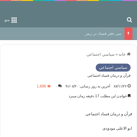
جستجو برای
منو
سر دفتر فساد در زمین‌، دوری وکناره‌گیری از راه خداست‌!
خانه
»
سياسي اجتماعي
سياسي اجتماعي
قرآن و درمان فساد اجتماعی
۸۷/۱۱/۲۶
آخرین به روز رسانی: ۹۱/۰۸/۲۰
۰
1,896
خواندن این مطلب 17 دقیقه زمان میبرد
قرآن و درمان فساد اجتماعی
ابو الاعلی مودودی