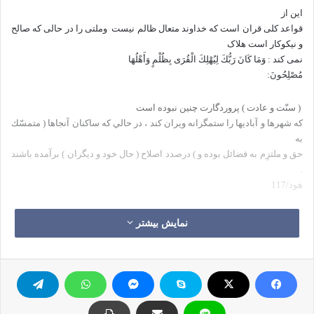
این از
قواعد کلی قران است که خداوند متعال ظالم نیست
وملتی را در حالی که صالح
و نیکوکار است هلاک
نمی کند :‏ وَمَا كَانَ رَبُّكَ لِيُهْلِكَ الْقُرَى بِظُلْمٍ وَأَهْلُهَا
مُصْلِحُونَ: ‏‏
‏ ( سنّت و عادت ) پروردگارت چنين نبوده است
كه شهرها و آباديها را ستمگرانه ويران كند ، در حالي كه ساكنان آنجاها ( متمسّك
به
حق و ملتزِم به فضائل بوده و ) درصدد اصلاح ( حال خود و ديگران ) برآمده باشند
.
‏هود/117
هلاکت و تباهی
هم تنها ا این نیست که منطقه ای
زیر ورو گردد
نمایش بیشتر
وساکنان آن ازبین بروند ،
بلکه
از جمله انواع هلاکت این است
که
انسجام وشیرازه ی قوم وملتی از
بین
برود ،
قدرت اجتماعی
آن بشکندو محکوم، مغلوب وذلیل و خوار گردد. پس بنا
بر قاعده ی مذکور ،
هیج
یکی از انواع هلاکت ها بر قوم و ملتی
فرود نخواهد آمد تا زمانی که آن قوم