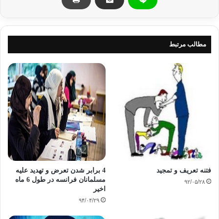
خودش راه خیر و صلاح
را رها نکند و راههای شر وفساد
وسر کشی ونافرمانی
رادر پیش
نگیرد و بدین سان به خود
ظلم
نکند
با توجه به این قاعده ی
کلی
خداوند متعال
هر گاه
مطالب مرتبط
مبتلا شدن قومی را به عذاب
ذکر
فرموده ، در کنار آن جرمش را هم بیان فرموده است ، تا مردم به خوبی بدانند
که این
نتیجه ی اعمال خود
آنان است که در دنیا
وآخرت
دامنگیرشان خواهد شد : ‏ «فَكُلّاً
أَخَذْنَا بِذَنبِهِ فَمِنْهُم مَّنْ أَرْسَلْنَا عَلَيْهِ حَاصِباً وَمِنْهُم
مَّنْ أَخَذَتْهُ الصَّيْحَةُ وَمِنْهُم مَّنْ خَسَفْنَا بِهِ الْأَرْضَ وَمِنْهُم
مَّنْ أَغْرَقْنَا وَمَا كَانَ اللَّهُ لِيَظْلِمَهُمْ وَلَكِن كَانُوا
أَنفُسَهُمْ يَظْلِمُونَ»
‏(‏ ما هر يك از اينها را به گناهانشان
فتنه تعریف و تمجید
4 برابر شدن تعرض و تهدید علیه
گرفتيم : براي بعضي از ايشان طوفان همراه با سنگريزه حواله كرديم ، و بعضي
مسلمانان فرانسه در طول 6 ماه
از
۹۲/۰۵/۲۸
اخیر
ايشان را صداي ( رعب‌انگيز صاعقه‌ها و زمين‌لرزه‌ها ) فرا گرفت ، و برخي از
۹۴/۰۴/۲۹
ايشان
را هم به زمين فرو برديم ، و برخي ديگر را ( در آب دريا ) غرق كرديم . خداوند