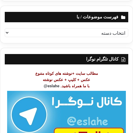
فهرست موضوعات / با
ف
ه
ر
س
ت
کانال تلگرام نوگرا
م
و
مطالب سایت +نوشته های کوتاه متنوع
ض
عکس + کلیپ + عکس نوشته
و
با ما همراه باشید.
eslahe@
ع
ا
ت
/
ب
ا