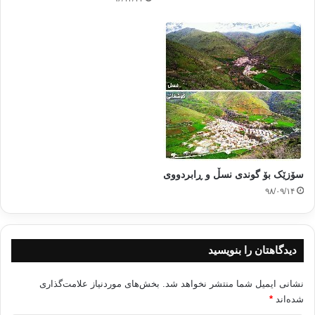
په يامي به هاری
شێعر
کپی آدرس
سۆزێک بۆ گوندی نسڵ و ڕابردووی
۹۸/۰۹/۱۴
دیدگاهتان را بنویسید
نشانی ایمیل شما منتشر نخواهد شد.
بخش‌های موردنیاز علامت‌گذاری
شده‌اند
*