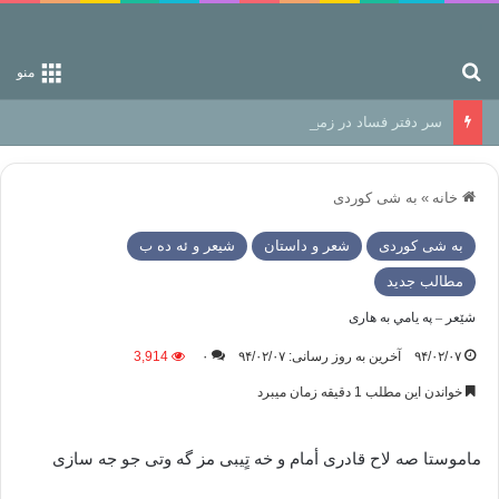
جستجو برای
منو
سر دفتر فساد در زمین‌، دوری وکناره‌گیری از راه خداست‌!
خانه
»
به شی کوردی
به شی کوردی
شعر و داستان
شيعر و ئه ده ب
مطالب جدید
شێعر – په يامي به هاری
۹۴/۰۲/۰۷
آخرین به روز رسانی: ۹۴/۰۲/۰۷
۰
3,914
خواندن این مطلب 1 دقیقه زمان میبرد
ماموستا صه لاح قادری أمام و خه تٍیبی مز گه وتی جو جه سازی