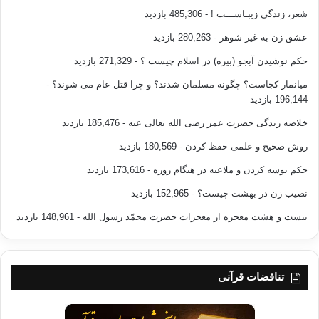
شعر، زندگی زیبـاســـت !
- 485,306 بازدید
عشق زن به غیر شوهر
- 280,263 بازدید
حکم نوشیدن آبجو (بیره) در اسلام چیست ؟
- 271,329 بازدید
میانمار کجاست؟ چگونه مسلمان شدند؟ و چرا قتل عام می شوند؟
-
196,144 بازدید
خلاصه زندگی حضرت عمر رضی الله تعالی عنه
- 185,476 بازدید
روش صحیح و علمی حفظ کردن
- 180,569 بازدید
حکم بوسه کردن و ملاعبه در هنگام روزه
- 173,616 بازدید
نصیب زن در بهشت چیست؟
- 152,965 بازدید
بیست و هشت معجزه از معجزات حضرت محمّد رسول الله
- 148,961 بازدید
تناقضات قرآنی