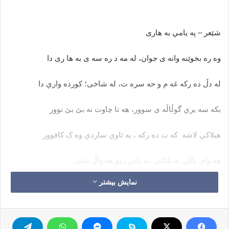
شێعر – په يامي به هاری
وه ره بخوێنه وانه ی جوان، له مه د ره سه ی به ها ری دا
له دڵ ده رکه غه م و حه سره ت، له شاخی؛ کورده واري دا
بکه سه یري گوڵاڵه ی سوور، هه تا چاوت نه بێ بێ نوور
هيلاکي لاشه که ت ده رکه ، به ئاوي ساردي وه ک کافوور
هه وای پاکي به ياناني ،به ياني زوو هه واڵ دێنێ
نمایش بیشتر
ئه ڵێ خاوێن که ،لانه ی دڵ، په ژاري دڵ ئه ژاکێنێ
له نه غمه ی بوڵبوڵي شه يدا، له قاقای پێکه نيني گوڵ