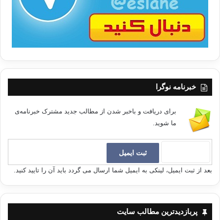
متناسب باعصر کنونی ما، یعنی “زن و فعالیت سیاسی” است
[
. آباد کردن زمین
در جنبه های مختلف زندگی، یعنی آچه که خارج از خصوصیات فطری و خلقی
انسانهاست، به
چگونگی و مقدار توانایی های انسان بستگی دارد .در بحث کنونی منظور از
فعالیت یا
کار سیاسی زن
[2]
،
بدست آوردن و بدست گرفتن پستهای میانی و رده بالای سیاسی است در
محدوده حل مشکلات
خبرنامه نوگرا
زندگی آدمیان.
برای دریافت و باخبر شدن از مطالب جدید مشترک خبرنامه‌ی
بطور کلی در اسلام
ما شوید.
“امارت” یا گرفتن پستها، نه گرفته می شود و نه داده می شود. بلکه این
توانایی به مردم برمی گردد. مردم باید با طیب خاطر مسئولیت انجام امور خود
را به
کسی که او را از راه بیعت یا انتخابات برمی گزینند، بسپارند. پس معیار اصلی در
بعد از ثبت ایمیل، لینکی به ایمیل شما ارسال می گردد باید آن را تایید کنید.
بدست آوردن هر پستی، توانایی و استعدادهای انسان است.
همانطور که شیخ الا
سلام ابن تیمیه (رح) در کتاب “سیاسته الشرعیه فی اصلاح الراعی والرعیه”
پربازدیدترین مطالب سایت
به دواصل اساسی که وجود آنها برای عهده دار شدن اداره امور کافی است،