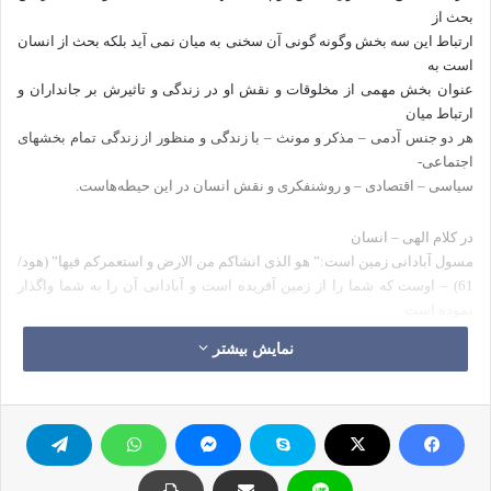
بحث از
ارتباط این سه بخش وگونه گونی آن سخنی به میان نمی آید بلکه بحث از انسان
است به
عنوان بخش مهمی از مخلوقات و نقش او در زندگی و تاثیرش بر جانداران و
ارتباط میان
هر دو جنس آدمی – مذکر و مونث – با زندگی و منظور از زندگی تمام بخشهای
اجتماعی-
سیاسی – اقتصادی – و روشنفکری و نقش انسان در این حیطه‌هاست.
در کلام الهی – انسان
مسول آبادانی زمین است:” هو الذی انشاکم من الارض و استعمرکم فیها” (هود/
61) – اوست که شما را از زمین آفریده است و آبادانی آن را به شما واگذار
نموده است
( ونیروی بهروری و بهره برداری از آن رابه شما پدید آورده است )-
نمایش بیشتر
کلمه “واستعمرکم
فیها ” به این معنی است که از آنها خواسته تا زمین را آباد کنند و البته توان
لازم به همراه امکانات
]
موردنیاز
[
برای انجام این
کار به او داده است. در غیر این صورت چنین تکلیف و انتظاری از او نداشت؛ چه
آنکه”لا یکلف الله نفسا الا وسعها” (بقره/286) – خداوند به هیچ کس به