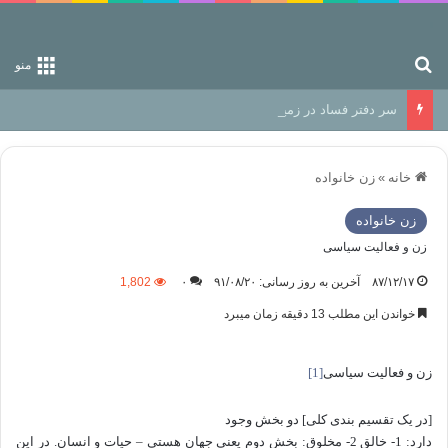
جستجو برای
منو
سر دفتر فساد در زمین‌، دوری وکناره‌گیری از راه خداست‌!
خانه
»
زن خانواده
زن خانواده
زن و فعالیت سیاسی
۸۷/۱۲/۱۷
آخرین به روز رسانی: ۹۱/۰۸/۲۰
۰
1,802
خواندن این مطلب 13 دقیقه زمان میبرد
زن و فعالیت سیاسی
[1]
]
در یک تقسیم بندی کلی
[
دو بخش وجود
دارد: 1- خالق 2- مخلوق: بخش دوم یعنی جهان هستی – حیات و انسان. در این