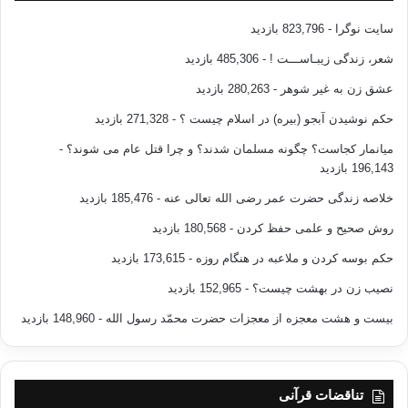
اشاره می
سایت نوگرا
- 823,796 بازدید
کند: 1- قدرت و توانایی 2- امانت داری. این نیز برگرفته از آیه 26 سوره قصص
است:
شعر، زندگی زیبـاســـت !
- 485,306 بازدید
“یا ابت استاجره ان خیر من استاجرت القوی الامین ” -…. یکی از آن دو
عشق زن به غیر شوهر
- 280,263 بازدید
گفت: ای پدر من، او را استخدام کن چرا که بهترین کسی را که باید استخدام
کنی شخصی
حکم نوشیدن آبجو (بیره) در اسلام چیست ؟
- 271,328 بازدید
است که نیرومند و درستکار باشد.
میانمار کجاست؟ چگونه مسلمان شدند؟ و چرا قتل عام می شوند؟
-
196,143 بازدید
در سوره یوسف آیه 55نیز
یوسف (ع) معیار لیاقت خود را برای انجام امور “حفیظ” و “علیم”
خلاصه زندگی حضرت عمر رضی الله تعالی عنه
- 185,476 بازدید
بودن ذکر می کند : ” اجعلنی علی خزائن الارض انی حفیظ علیم” – مرا
روش صحیح و علمی حفظ کردن
- 180,568 بازدید
سرپرست
اموال و محصولات زمین کن چرا که من بسیار حافظ و نگهدار ( خزائن و
حکم بوسه کردن و ملاعبه در هنگام روزه
- 173,615 بازدید
مستعلات ) وبس
نصیب زن در بهشت چیست؟
- 152,965 بازدید
آگاه (به مسایل اقتصادی و کشاورزی ) می باشم – حال اگر در جایی این توانایی
و
بیست و هشت معجزه از معجزات حضرت محمّد رسول الله
- 148,960 بازدید
کفایت در زن بود نه در مرد، در این حال مسولیت به زن سپرده می شود ، نه به
مرد
ناتان ؛ زیرا در غیراین صورت هرج و مرج در کارها و ایجاد فساد اداری از نتایج آن
تناقضات قرآنی
خواهد بود .بعبارتی وقتی کفایت و توانایی موجود باشد، مونث بودن عامل