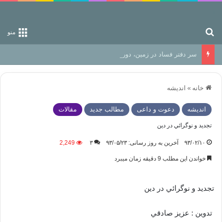
جستجو برای
منو
سر دفتر فساد در زمین‌، دوری وکناره‌گیری از راه خداست‌!
خانه
»
اندیشه
اندیشه
دعوت و داعی
مطالب جدید
مقالات
تجديد و نوگرائي در دين
۹۳/۰۲/۱۰
آخرین به روز رسانی: ۹۳/۰۵/۲۳
۳
2,249
خواندن این مطلب 9 دقیقه زمان میبرد
تجديد و نوگرائي در دين
تدوین : عزیز صادقي