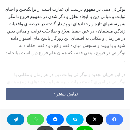
نوگرائي ديني در مفهوم درست آن عبارت است از برانگيختن و احياي
ثوابت و مباني دين با ايجاد تطوّر و دگر شدن در مفهوم فروع تا مگر
به پرسشهاي تازه و رخدادهاي نو پديدار گشته در عرصه ي واقعيات
زندگي مسلمان ، در عين حفظ صلاح و صلاحيّت ثوابت و مباني ديني
در هر زمان و مكاني به اقتضاي اين روزگار پاسخ هاي استوار داده
شود و با پيوند و سنجش ميان ‹ فقه واقع › و ‹ فقه احكام › به
نوگرائي در فروع ، يعني فقه ، كه همان علم فروع دين است بيانجامد
.
در اين جريان تجديد و نوگرائي پوابت دين در هر زمان و مكاني با
نوگرائي در اموري كه متغييرات و پرسشها و رخدادهاي تازه زمينه ي
پيدايش آنها را فراهم مي كنند ، سازگاري و توازن و همخواني دارد . و
نمایش بیشتر
اين امر هيچ تناقضي با امر كمال و كامل شدن دين ندارد چرا كه
اصول و ثوابت دين با كامل شدن دين ، كامل گشته اند ، اما آفاق و
آثار و فروع ناشي از آن همواره در حال رشد ، تغيير و تطوّر مي باشد
و همچنان تازگي پذير است ضمن آنكه ميان اين نوشدن و اصول و
قواعد و اركان ثوابت كامل شده همواره يك رابطه ي تنگاتنگ وجود