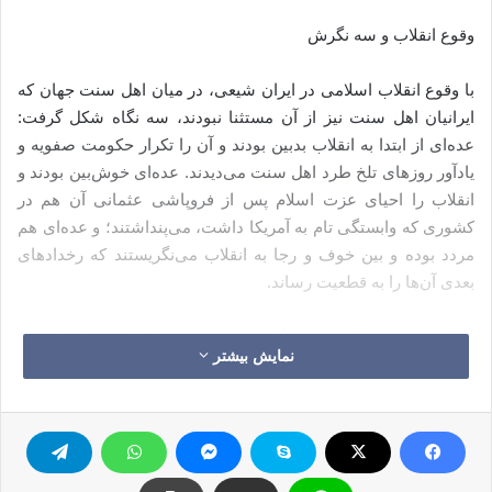
وقوع انقلاب و سه نگرش
با وقوع انقلاب اسلامی در ایران شیعی، در میان اهل سنت جهان که
ایرانیان اهل سنت نیز از آن مستثنا نبودند، سه نگاه شکل گرفت:
عده‌ای از ابتدا به انقلاب بدبین بودند و آن را تکرار حکومت صفویه و
یادآور روز‌های تلخ طرد اهل سنت می‌دیدند. عده‌ای خوش‌بین بودند و
انقلاب را احیای عزت اسلام پس از فروپاشی عثمانی آن هم در
کشوری که وابستگی تام به آمریکا داشت، می‌پنداشتند؛ و عده‌ای هم
مردد بوده و بین خوف و رجا به انقلاب می‌نگریستند که رخدادهای
بعدی آن‌ها را به قطعیت رساند.
این‌که در بیرون کشور چه گذشت و چه رخدادهایی به افزایش یا
نمایش بیشتر
کاهش طرفداران انقلاب منجر شد تا آنجا که امروز و تحت بحران
سوریه و عراق در این وضعیت نامطلوب قرار گرفته‌ایم، مجال دیگری
می‌طلبد. در این یادداشت‌ به روند تعامل نظام و اهل سنت نگاهی
گذرا خواهیم داشت. با اینکه در شرایط پیرامونی و گرایش‌های فکری
اهل سنت ایران اثر زیادی بر نوع تعاملات آنان با نظام داشته است.