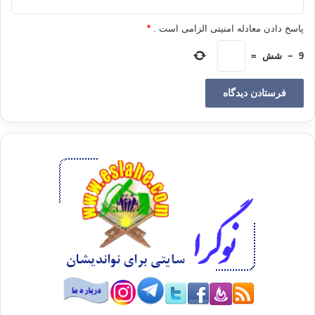
می‌شد، حال مجال اعتراض فراهم شده بود. دولت سازندگی
مشغول ساخت و ساز کشور بود و در این میان درگیری‌های پنهانی
پاسخ دادن معادله امنیتی الزامی است .
*
برای کسب قدرت و ثروت آغاز شده بود. از جمله در برخی مناطق
9
−
شش
=
سنی‌. بخشی از سیستانی‌ها در استان سیستان و بلوچستان و برخی
ترک‌ها در استان کردستان با ادعای قابلیت اعتماد بیشتر نظام به
آن‌ها، خود را به بدنه‌ی قدرت نزدیک‌تر کردند.
در همین مقطع به خاطر تخریب «مسافرخانه‌ی فیض» در مشهد که
بخشی از اهل سنت در زیرزمین آن نماز می‌خواندند، غائله‌ی
پرسروصدایی به راه افتاد و عده‌ای به اعتراض برخاستند. در مواجهه
با آن‌ها در زاهدان تدبیر کافی به کار گرفته نشد و چند نفری کشته
شدند. چندی بعد هم به خاطر خودسری عاملان قتل‌های زنجیره‌ای،
عده‌ای از اهل سنت به طرز مشکوکی در نقاطی از کشور به قتل
رسیدند. مجموعه‌ی این اقدامات حسی منفی را به بخشی از اهل
سنت ایران القا کرد؛ نوعی تلقی از این‌که اکنون نظام به ثبات رسیده
و حالا می‌خواهد مجال را بر آنان تنگ کند.
هر چند خدمات اجتماعی و اقتصادی گسترده‌ای به برخی مناطق داده