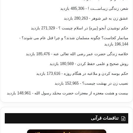
اساساً اصول‌گرایان هنوز همچون کسی که در میدان شک ایستاده با
شعر، زندگی زیبـاســـت !
- 485,306 بازدید
اهل سنت مواجه می‌شوند و این حس به مخاطبشان نیز منتقل
عشق زن به غیر شوهر
- 280,263 بازدید
می‌گردد. حال آن‌که مواجهه‌ی صادقانه و محترمانه تنها راه
حکم نوشیدن آبجو (بیره) در اسلام چیست ؟
- 271,329 بازدید
اعتمادسازی واقعی است. البته مردم از تجربه‌ی برخی مدیران
اصلاحات فهمیده‌ بودند که الزاماً انتصاب مدیران اهل سنت نمی‌تواند
میانمار کجاست؟ چگونه مسلمان شدند؟ و چرا قتل عام می شوند؟
-
مشکلات اقتصادی آنان را حل کند و شایستگی و دلسوزی بر همه چیز
196,144 بازدید
اولویت دارد.
خلاصه زندگی حضرت عمر رضی الله تعالی عنه
- 185,476 بازدید
روش صحیح و علمی حفظ کردن
- 180,569 بازدید
در این مقطع، افزایش برخی سخت‌گیری‌های امنیتی، فشار بر
منتقدان دولت و مطبوعات محلی، کم‌توجهی به نخبگان و روحانیون
حکم بوسه کردن و ملاعبه در هنگام روزه
- 173,616 بازدید
اهل سنت، عدم توجه به مشارکت سرمایه‌گذاران بومی در اجرای
نصیب زن در بهشت چیست؟
- 152,965 بازدید
بسیاری از طرح‌های اقتصادی، بدسلیقگی‌هایی مانند استفاده از
بیست و هشت معجزه از معجزات حضرت محمّد رسول الله
- 148,961 بازدید
نیروهای اجرایی که تغییر مذهب داده بودند و نکاتی دیگر باعث شد تا
مجموعاً حساسیت اهل سنت نسبت به دولت‌مردانی که اتفاقاً ادبیات
مذهبی پررنگی نیز در کلام خود داشتند بالا رود و با وجود رشد
انتصابات میانی در برخی استان‌ها در طول دولت نهم و دهم، نگرش
تناقضات قرآنی
آنان به اندازه‌ی مطلوب بهبود نیابد.